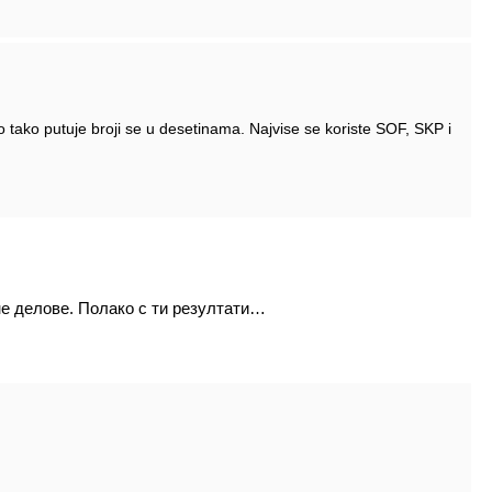
no tako putuje broji se u desetinama. Najvise se koriste SOF, SKP i
не делове. Полако с ти резултати…