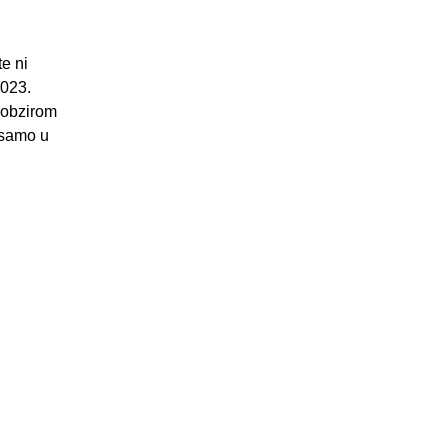
te ni
2023.
o obzirom
i samo u