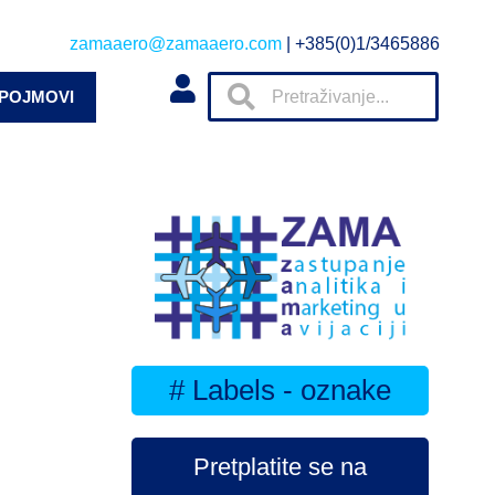
zamaaero@zamaaero.com
| +385(0)1/3465886
 POJMOVI
# Labels - oznake
Pretplatite se na