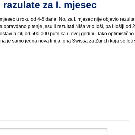
razulate za I. mjesec
mjesec u roku od 4-5 dana. No, za I. mjesec nije objavio rezulta
 opravdano pitenje jesu li rezultati Niša vrlo loši, pa i lošiji od 
ostavila cilj od 500.000 putnika u ovoj godini. Jako optimističn
jena je samo jedna nova linija, ona Swissa za Zurich koja se let