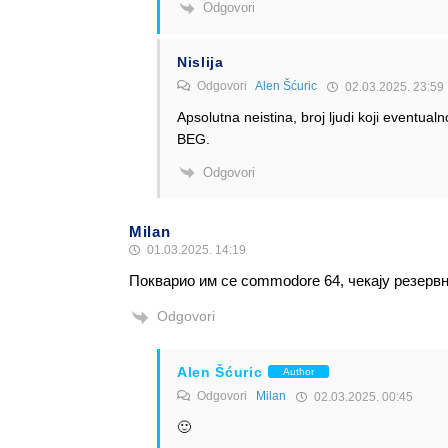
Odgovori
Nislija
Odgovori
Alen Šćuric
02.03.2025. 23:59
Apsolutna neistina, broj ljudi koji eventual
BEG.
Odgovori
Milan
01.03.2025. 14:19
Покварио им се commodore 64, чекају резерв
Odgovori
Alen Šćuric
Author
Odgovori
Milan
02.03.2025. 00:45
🙂