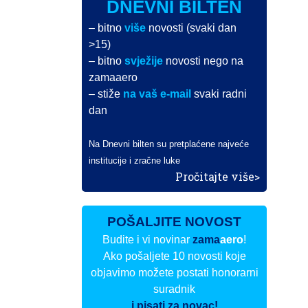
DNEVNI BILTEN
– bitno
više
novosti (svaki dan
>15)
– bitno
svježije
novosti nego na
zamaaero
– stiže
na vaš e-mail
svaki radni
dan
Na Dnevni bilten su pretplaćene najveće
institucije i zračne luke
Pročitajte više>
POŠALJITE NOVOST
Budite i vi novinar
zama
aero
!
Ako pošaljete 10 novosti koje
objavimo možete postati honorarni
suradnik
i pisati za novac!