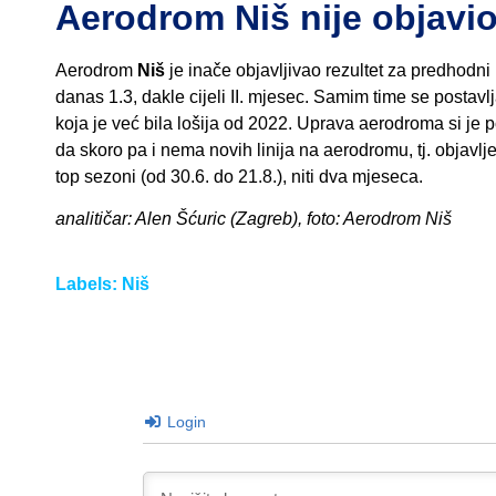
Aerodrom Niš nije objavio 
Aerodrom
Niš
je inače objavljivao rezultet za predhodni 
danas 1.3, dakle cijeli II. mjesec. Samim time se postavlja
koja je već bila lošija od 2022. Uprava aerodroma si je p
da skoro pa i nema novih linija na aerodromu, tj. objavl
top sezoni (od 30.6. do 21.8.), niti dva mjeseca.
analitičar: Alen Šćuric (Zagreb), foto: Aerodrom Niš
Labels:
Niš
Login