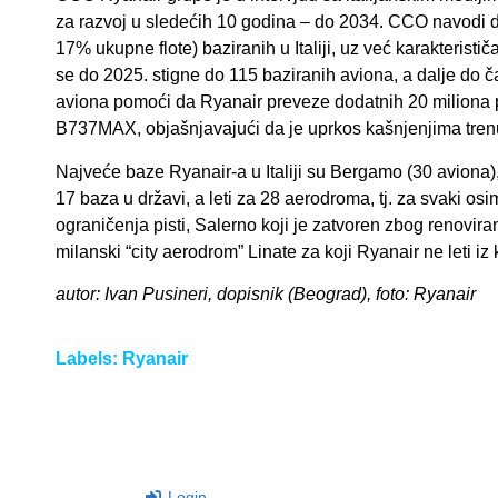
za razvoj u sledećih 10 godina – do 2034. CCO navodi d
17% ukupne flote) baziranih u Italiji, uz već karakterističa
se do 2025. stigne do 115 baziranih aviona, a dalje do 
aviona pomoći da Ryanair preveze dodatnih 20 miliona p
B737MAX, objašnjavajući da je uprkos kašnjenjima trenut
Najveće baze Ryanair-a u Italiji su Bergamo (30 aviona)
17 baza u državi, a leti za 28 aerodroma, tj. za svaki osi
ograničenja pisti, Salerno koji je zatvoren zbog renoviran
milanski “city aerodrom” Linate za koji Ryanair ne leti iz
autor: Ivan Pusineri, dopisnik (Beograd), foto: Ryanair
Labels:
Ryanair
Login