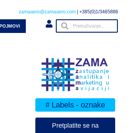
zamaaero@zamaaero.com
| +385(0)1/3465886
 POJMOVI
# Labels - oznake
Pretplatite se na