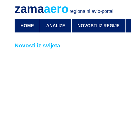
zama
aero
regionalni avio-portal
HOME
ANALIZE
NOVOSTI IZ REGIJE
Novosti iz svijeta