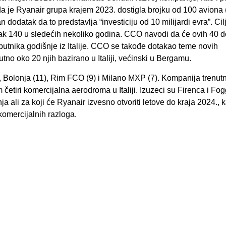
a je Ryanair grupa krajem 2023. dostigla brojku od 100 aviona 
n dodatak da to predstavlja “investiciju od 10 milijardi evra”. Cil
čak 140 u sledećih nekoliko godina. CCO navodi da će ovih 40 
utnika godišnje iz Italije. CCO se takođe dotakao teme novih
no oko 20 njih bazirano u Italiji, većinski u Bergamu.
, Bolonja (11), Rim FCO (9) i Milano MXP (7). Kompanija trenut
m četiri komercijalna aerodroma u Italiji. Izuzeci su Firenca i Fo
ja ali za koji će Ryanair izvesno otvoriti letove do kraja 2024., k
 komercijalnih razloga.