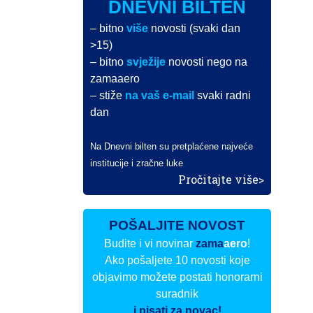
DNEVNI BILTEN
– bitno
više
novosti (svaki dan
>15)
– bitno
svježije
novosti nego na
zamaaero
– stiže
na vaš e-mail
svaki radni
dan
Na Dnevni bilten su pretplaćene najveće
institucije i zračne luke
Pročitajte više>
POŠALJITE NOVOST
Budite i vi novinar
zama
aero
!
Ako pošaljete 10 novosti koje
objavimo možete postati honorarni
suradnik
i pisati za novac!