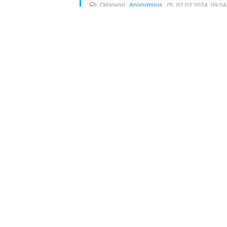
Odgovori
Anonymous
02.02.2024. 09:04
Da jesu, broj 1 su. Drugi je easyJet, treća 
Odgovori
Info
Pretplata na dnevne 
Update
O nama
Kontakt