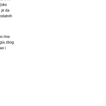
(oko
j je da
dodatnih
no ima
ggia zbog
ao i