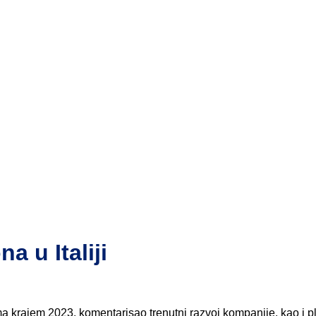
a u Italiji
ma krajem 2023. komentarisao trenutni razvoj kompanije, kao i 