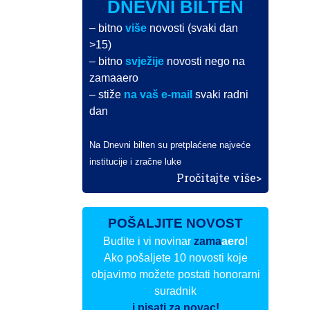
DNEVNI BILTEN
– bitno
više
novosti (svaki dan
>15)
– bitno
svježije
novosti nego na
zamaaero
– stiže
na vaš e-mail
svaki radni
dan
Na Dnevni bilten su pretplaćene najveće
institucije i zračne luke
Pročitajte više>
POŠALJITE NOVOST
Budite i vi novinar
zama
aero
!
Ako pošaljete 10 novosti koje
objavimo možete postati honorarni
suradnik
i pisati za novac!