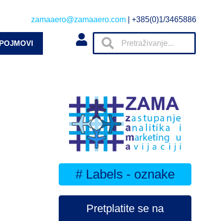
zamaaero@zamaaero.com
| +385(0)1/3465886
 POJMOVI
# Labels - oznake
Pretplatite se na