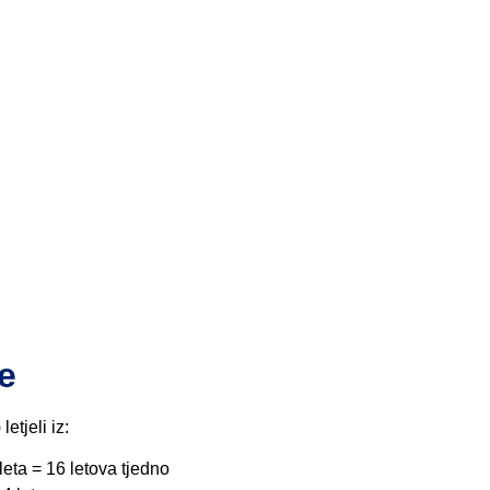
e
etjeli iz:
leta = 16 letova tjedno