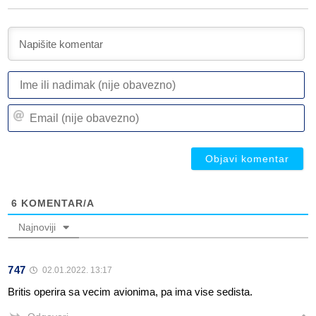
I
ili
n
Em
(n
(n
ob
ob
6
KOMENTAR/A
Najnoviji
747
02.01.2022. 13:17
Britis operira sa vecim avionima, pa ima vise sedista.