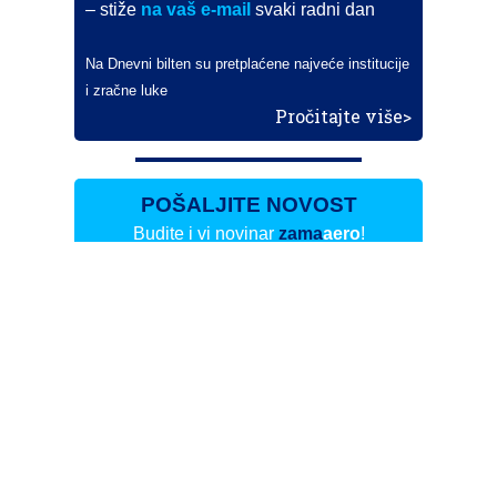
– stiže
na vaš e-mail
svaki radni dan
Na Dnevni bilten su pretplaćene najveće institucije
i zračne luke
Pročitajte više>
POŠALJITE NOVOST
Budite i vi novinar
zama
aero
!
Ako pošaljete 10 novosti koje objavimo
možete postati honorarni suradnik
i pisati za novac!
Info
Pretplata na dnevne biltene