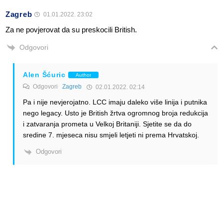
Zagreb
01.01.2022. 23:02
Za ne povjerovat da su preskocili British.
Odgovori
Alen Šćuric
Author
Odgovori
Zagreb
02.01.2022. 02:14
Pa i nije nevjerojatno. LCC imaju daleko više linija i putnika
nego legacy. Usto je British žrtva ogromnog broja redukcija
i zatvaranja prometa u Velkoj Britaniji. Sjetite se da do
sredine 7. mjeseca nisu smjeli letjeti ni prema Hrvatskoj.
Odgovori