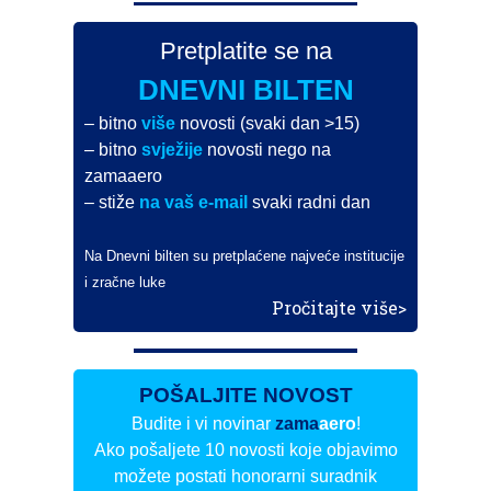
Pretplatite se na
DNEVNI BILTEN
– bitno
više
novosti (svaki dan >15)
– bitno
svježije
novosti nego na
zamaaero
– stiže
na vaš e-mail
svaki radni dan
Na Dnevni bilten su pretplaćene najveće institucije
i zračne luke
Pročitajte više>
POŠALJITE NOVOST
Budite i vi novinar
zama
aero
!
Ako pošaljete 10 novosti koje objavimo
možete postati honorarni suradnik