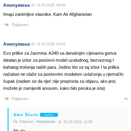
Anonymous
31.05.2026. 08:40
Imaju zanimljive vlasnike. Kam Air Afghanistan
Odgovori
Anonymous
31.05.2026. 04:03
Evo prilike za Jasmina. A340 sa današnjim cijenama goriva
idealan je izbor za poslovni model uzaludnog, bezveznog I
bahatog trošenja naših para. Jedino što se taj izbor I ta prilika
nažalost ne slaže sa poslovnim modelom uvlačenja u njemački
šupak (nadam se da riječ nije preprosta za objavu, ako jest,
možete je zamijeniti anusom, kako bilo poruka je ista)
Odgovori
Alen Šćuric
Author
Odgovori
Anonymous
31.05.2026. 10:59
Ma da.