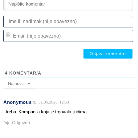
I
ili
n
Em
(n
(n
ob
ob
4
KOMENTAR/A
Najnoviji
Anonymous
31.05.2026. 12:53
I treba. Kompanija koja je trgovala ljudima.
Odgovori