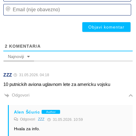
n
Em
(n
(n
ob
ob
2
KOMENTAR/A
Najnoviji
ZZZ
31.05.2026. 04:18
10 putnickih aviona uglavnom lete za americku vojsku
Odgovori
Alen Šćuric
Author
Odgovori
ZZZ
31.05.2026. 10:59
Hvala za info.