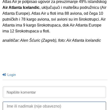
Atlas Air je potpisao ugovor za preuzimanje 49% islandskog
Air Atlanta Icelandic
, uključujući i maltešku podružnicu (Air
Atlanta Europe). Atlas Air u floti ima 88 aviona, od čega 10
putničkih i 78 kargo aviona, svi avioni su im širokotrupci. Air
Atlanta ima 9 kargo širokotrupaca, dok Air Atlanta Europe
ima 12 širokotrupaca u floti.
analitičar: Alen Šćuric (Zagreb), foto: Air Atlanta Icelandic
Login
I
ili