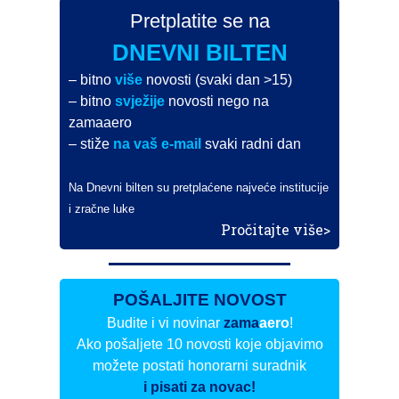
Pretplatite se na
DNEVNI BILTEN
– bitno
više
novosti (svaki dan >15)
– bitno
svježije
novosti nego na
zamaaero
– stiže
na vaš e-mail
svaki radni dan
Na Dnevni bilten su pretplaćene najveće institucije
i zračne luke
Pročitajte više>
POŠALJITE NOVOST
Budite i vi novinar
zama
aero
!
Ako pošaljete 10 novosti koje objavimo
možete postati honorarni suradnik
i pisati za novac!