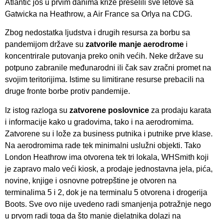
Atlantic još u prvim danima krize preselili sve letove sa
Gatwicka na Heathrow, a Air France sa Orlya na CDG.
Zbog nedostatka ljudstva i drugih resursa za borbu sa
pandemijom države su
zatvorile manje aerodrome
i
koncentrirale putovanja preko onih većih. Neke države su
potpuno zabranile međunarodni ili čak sav zračni promet na
svojim teritorijima. Istime su limitirane resurse prebacili na
druge fronte borbe protiv pandemije.
Iz istog razloga su
zatvorene poslovnice
za prodaju karata
i informacije kako u gradovima, tako i na aerodromima.
Zatvorene su i lože za business putnika i putnike prve klase.
Na aerodromima rade tek minimalni uslužni objekti. Tako
London Heathrow ima otvorena tek tri lokala, WHSmith koji
je zapravo malo veći kiosk, a prodaje jednostavna jela, pića,
novine, knjige i osnovne potrepštine je otvoren na
terminalima 5 i 2, dok je na terminalu 5 otvorena i drogerija
Boots. Sve ovo nije uvedeno radi smanjenja potražnje nego
u prvom radi toga da što manje djelatnika dolazi na