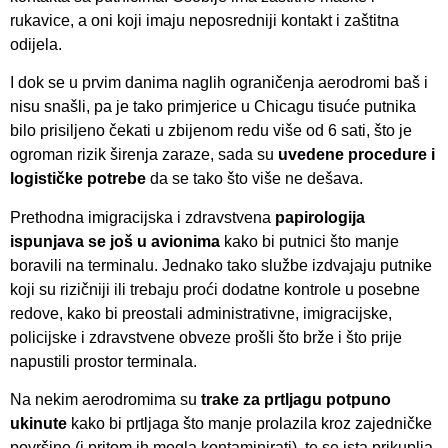
rukavice, a oni koji imaju neposredniji kontakt i zaštitna
odijela.
I dok se u prvim danima naglih ograničenja aerodromi baš i
nisu snašli, pa je tako primjerice u Chicagu tisuće putnika
bilo prisiljeno čekati u zbijenom redu više od 6 sati, što je
ogroman rizik širenja zaraze, sada su
uvedene procedure i
logističke potrebe
da se tako što više ne dešava.
Prethodna imigracijska i zdravstvena
papirologija
ispunjava se još u avionima
kako bi putnici što manje
boravili na terminalu. Jednako tako službe izdvajaju putnike
koji su rizičniji ili trebaju proći dodatne kontrole u posebne
redove, kako bi preostali administrativne, imigracijske,
policijske i zdravstvene obveze prošli što brže i što prije
napustili prostor terminala.
Na nekim aerodromima su
trake za prtljagu potpuno
ukinute
kako bi prtljaga što manje prolazila kroz zajedničke
površine (i pritom ih mogla kontaminirati), te se ista prikuplja