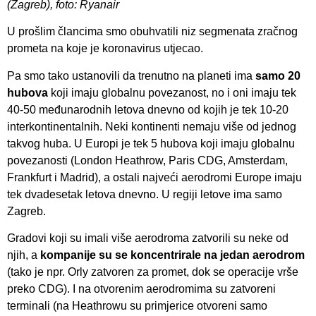
(Zagreb), foto: Ryanair
U prošlim člancima smo obuhvatili niz segmenata zračnog
prometa na koje je koronavirus utjecao.
Pa smo tako ustanovili da trenutno na planeti ima
samo 20
hubova
koji imaju globalnu povezanost, no i oni imaju tek
40-50 međunarodnih letova dnevno od kojih je tek 10-20
interkontinentalnih. Neki kontinenti nemaju više od jednog
takvog huba. U Europi je tek 5 hubova koji imaju globalnu
povezanosti (London Heathrow, Paris CDG, Amsterdam,
Frankfurt i Madrid), a ostali najveći aerodromi Europe imaju
tek dvadesetak letova dnevno. U regiji letove ima samo
Zagreb.
Gradovi koji su imali više aerodroma zatvorili su neke od
njih, a
kompanije su se koncentrirale na jedan aerodrom
(tako je npr. Orly zatvoren za promet, dok se operacije vrše
preko CDG). I na otvorenim aerodromima su zatvoreni
terminali (na Heathrowu su primjerice otvoreni samo