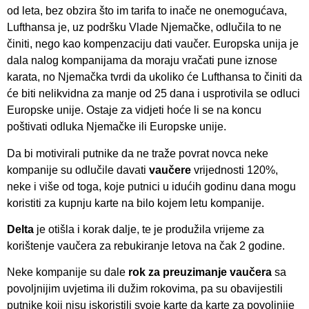
od leta, bez obzira što im tarifa to inače ne onemogućava,
Lufthansa je, uz podršku Vlade Njemačke, odlučila to ne
činiti, nego kao kompenzaciju dati vaučer. Europska unija je
dala nalog kompanijama da moraju vračati pune iznose
karata, no Njemačka tvrdi da ukoliko će Lufthansa to činiti da
će biti nelikvidna za manje od 25 dana i usprotivila se odluci
Europske unije. Ostaje za vidjeti hoće li se na koncu
poštivati odluka Njemačke ili Europske unije.
Da bi motivirali putnike da ne traže povrat novca neke
kompanije su odlučile davati
vaučere
vrijednosti 120%,
neke i više od toga, koje putnici u idućih godinu dana mogu
koristiti za kupnju karte na bilo kojem letu kompanije.
Delta
je otišla i korak dalje, te je produžila vrijeme za
korištenje vaučera za rebukiranje letova na čak 2 godine.
Neke kompanije su dale
rok za preuzimanje vaučera
sa
povoljnijim uvjetima ili dužim rokovima, pa su obavijestili
putnike koji nisu iskoristili svoje karte da karte za povoljnije