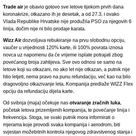
Trade air
je obavio gotovo sve letove tijekom prvih dana
koronakrize, otkazano ih je desetak, a od 27.3. i ovako
Vlada Republike Hrvatske nije produžila PSO za njegovih 6
linija, dočim nije ni bilo prodaje karata.
Wizz Air
dozvoljava rebukiranje na prvu slobodnu opciju,
vaučer u vrijednosti 120% karte, ili 100% povrata iznosa
novca uz napomenu da će vrijeme isplate potrajati zbog
povećanog broja zahtijeva. Sve ovo odnosi se samo na
letove koji su otkazani, no ako let nije otkazan, a putnik nije
htio letjeti, nema pravo na punu refundaciju, već kao na bilo
dragovoljno otkazivanje leta. Kompanija predlaže WIZZ Flex
opciju da refundaciju dijela karte.
Od svibnja (maja) očekuje nas
otvaranje zračnih luka
,
početak letova prizemljenih kompanija, te povećanje linija i
frekvencija. Stoga, se svaki putnik mora informirati o
mjerama koje provodi svaka kompanija i aerodrom, biti
svjestan možebitnih kontrola njegovog zdravstvenog stanja i