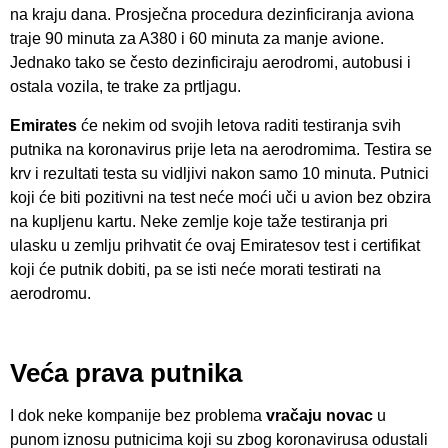
na kraju dana. Prosječna procedura dezinficiranja aviona
traje 90 minuta za A380 i 60 minuta za manje avione.
Jednako tako se često dezinficiraju aerodromi, autobusi i
ostala vozila, te trake za prtljagu.
Emirates
će nekim od svojih letova raditi testiranja svih
putnika na koronavirus prije leta na aerodromima. Testira se
krv i rezultati testa su vidljivi nakon samo 10 minuta. Putnici
koji će biti pozitivni na test neće moći uči u avion bez obzira
na kupljenu kartu. Neke zemlje koje taže testiranja pri
ulasku u zemlju prihvatit će ovaj Emiratesov test i certifikat
koji će putnik dobiti, pa se isti neće morati testirati na
aerodromu.
Veća prava putnika
I dok neke kompanije bez problema
vračaju novac
u
punom iznosu putnicima koji su zbog koronavirusa odustali