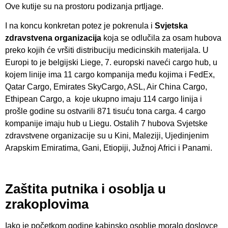
Ove kutije su na prostoru podizanja prtljage.
I na koncu konkretan potez je pokrenula i
Svjetska
zdravstvena organizacija
koja se odlučila za osam hubova
preko kojih će vršiti distribuciju medicinskih materijala. U
Europi to je belgijski Liege, 7. europski naveći cargo hub, u
kojem linije ima 11 cargo kompanija među kojima i FedEx,
Qatar Cargo, Emirates SkyCargo, ASL, Air China Cargo,
Ethipean Cargo, a koje ukupno imaju 114 cargo linija i
prošle godine su ostvarili 871 tisuću tona carga. 4 cargo
kompanije imaju hub u Liegu. Ostalih 7 hubova Svjetske
zdravstvene organizacije su u Kini, Maleziji, Ujedinjenim
Arapskim Emiratima, Gani, Etiopiji, Južnoj Africi i Panami.
Zaštita putnika i osoblja u
zrakoplovima
Iako je početkom godine kabinsko osoblje moralo doslovce