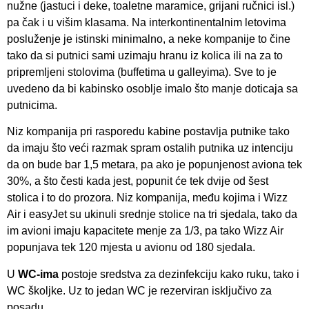
nužne (jastuci i deke, toaletne maramice, grijani ručnici isl.)
pa čak i u višim klasama. Na interkontinentalnim letovima
posluženje je istinski minimalno, a neke kompanije to čine
tako da si putnici sami uzimaju hranu iz kolica ili na za to
pripremljeni stolovima (buffetima u galleyima). Sve to je
uvedeno da bi kabinsko osoblje imalo što manje doticaja sa
putnicima.
Niz kompanija pri rasporedu kabine postavlja putnike tako
da imaju što veći razmak spram ostalih putnika uz intenciju
da on bude bar 1,5 metara, pa ako je popunjenost aviona tek
30%, a što česti kada jest, popunit će tek dvije od šest
stolica i to do prozora. Niz kompanija, među kojima i Wizz
Air i easyJet su ukinuli srednje stolice na tri sjedala, tako da
im avioni imaju kapacitete menje za 1/3, pa tako Wizz Air
popunjava tek 120 mjesta u avionu od 180 sjedala.
U
WC-ima
postoje sredstva za dezinfekciju kako ruku, tako i
WC školjke. Uz to jedan WC je rezerviran isključivo za
posadu.