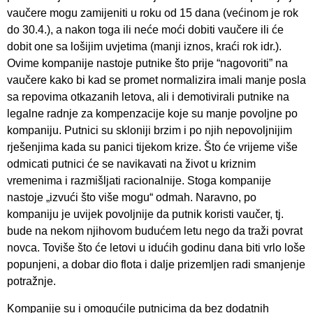
vaučere mogu zamijeniti u roku od 15 dana (većinom je rok
do 30.4.), a nakon toga ili neće moći dobiti vaučere ili će
dobit one sa lošijim uvjetima (manji iznos, kraći rok idr.).
Ovime kompanije nastoje putnike što prije “nagovoriti” na
vaučere kako bi kad se promet normalizira imali manje posla
sa repovima otkazanih letova, ali i demotivirali putnike na
legalne radnje za kompenzacije koje su manje povoljne po
kompaniju. Putnici su skloniji brzim i po njih nepovoljnijim
rješenjima kada su panici tijekom krize. Što će vrijeme više
odmicati putnici će se navikavati na život u kriznim
vremenima i razmišljati racionalnije. Stoga kompanije
nastoje „izvući što više mogu“ odmah. Naravno, po
kompaniju je uvijek povoljnije da putnik koristi vaučer, tj.
bude na nekom njihovom budućem letu nego da traži povrat
novca. Toviše što će letovi u idućih godinu dana biti vrlo loše
popunjeni, a dobar dio flota i dalje prizemljen radi smanjenje
potražnje.
Kompanije su i omogućile putnicima da bez dodatnih