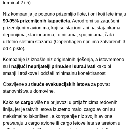
terminal 2 i 5).
Niz kompanija je potpuno prizemljio flote, i oni koji lete imaju
90-95% prizemljenih kapaciteta
. Aerodromi su zagušeni
prizemljenim avionima, koji su stacionirani na stajankama,
deponijima, stacionarima, rulnicama, spojnicama, čak i
uzletno-sletnim stazama (Copenhagen npr. ima zatvorenih 3
od 4 piste).
Kompanije iz iznašle niz originalnih rješenja, a istovremeno
su i
najljući neprijatelji prinuđeni surađivati
kako bi
smanjili troškove i održali minimalnu konektiranost.
Obavljene su
tisuće evakuacijskih letova
za povrat
stanovništva u domovine.
Kako se
cargo
više ne prijevozi u prtljažnicima redovnih
linija, jer je takvih letova izuzetno malo, cargo avioni su
maksimalno iskorišteni, a kompanije niz svojih aviona
pretvaraju u cargo avione ili cargo letove lete sa teretom u