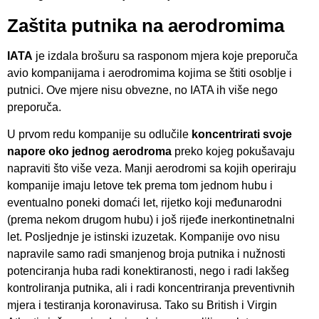
Zaštita putnika na aerodromima
IATA
je izdala brošuru sa rasponom mjera koje preporuča
avio kompanijama i aerodromima kojima se štiti osoblje i
putnici. Ove mjere nisu obvezne, no IATA ih više nego
preporuča.
U prvom redu kompanije su odlučile
koncentrirati svoje
napore oko jednog aerodroma
preko kojeg pokušavaju
napraviti što više veza. Manji aerodromi sa kojih operiraju
kompanije imaju letove tek prema tom jednom hubu i
eventualno poneki domaći let, rijetko koji međunarodni
(prema nekom drugom hubu) i još rijeđe inerkontinetnalni
let. Posljednje je istinski izuzetak. Kompanije ovo nisu
napravile samo radi smanjenog broja putnika i nužnosti
potenciranja huba radi konektiranosti, nego i radi lakšeg
kontroliranja putnika, ali i radi koncentriranja preventivnih
mjera i testiranja koronavirusa. Tako su British i Virgin