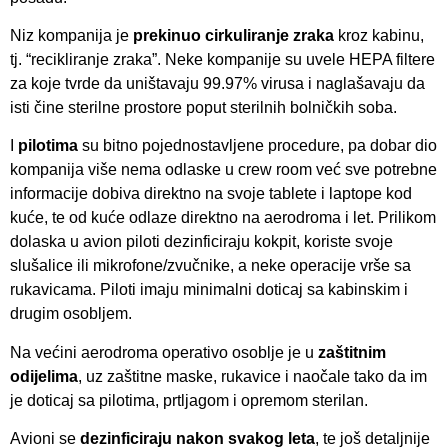
Niz kompanija je
prekinuo cirkuliranje zraka
kroz kabinu,
tj. “recikliranje zraka”. Neke kompanije su uvele HEPA filtere
za koje tvrde da uništavaju 99.97% virusa i naglašavaju da
isti čine sterilne prostore poput sterilnih bolničkih soba.
I
pilotima
su bitno pojednostavljene procedure, pa dobar dio
kompanija više nema odlaske u crew room već sve potrebne
informacije dobiva direktno na svoje tablete i laptope kod
kuće, te od kuće odlaze direktno na aerodroma i let. Prilikom
dolaska u avion piloti dezinficiraju kokpit, koriste svoje
slušalice ili mikrofone/zvučnike, a neke operacije vrše sa
rukavicama. Piloti imaju minimalni doticaj sa kabinskim i
drugim osobljem.
Na većini aerodroma operativo osoblje je u
zaštitnim
odijelima
, uz zaštitne maske, rukavice i naočale tako da im
je doticaj sa pilotima, prtljagom i opremom sterilan.
Avioni se
dezinficiraju nakon svakog leta
, te još detaljnije