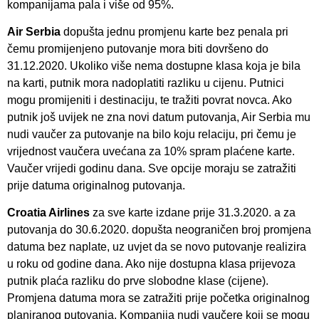
kompanijama pala i više od 95%.
Air Serbia
dopušta jednu promjenu karte bez penala pri
čemu promijenjeno putovanje mora biti dovršeno do
31.12.2020. Ukoliko više nema dostupne klasa koja je bila
na karti, putnik mora nadoplatiti razliku u cijenu. Putnici
mogu promijeniti i destinaciju, te tražiti povrat novca. Ako
putnik još uvijek ne zna novi datum putovanja, Air Serbia mu
nudi vaučer za putovanje na bilo koju relaciju, pri čemu je
vrijednost vaučera uvećana za 10% spram plaćene karte.
Vaučer vrijedi godinu dana. Sve opcije moraju se zatražiti
prije datuma originalnog putovanja.
Croatia Airlines
za sve karte izdane prije 31.3.2020. a za
putovanja do 30.6.2020. dopušta neograničen broj promjena
datuma bez naplate, uz uvjet da se novo putovanje realizira
u roku od godine dana. Ako nije dostupna klasa prijevoza
putnik plaća razliku do prve slobodne klase (cijene).
Promjena datuma mora se zatražiti prije početka originalnog
planiranog putovanja. Kompanija nudi vaučere koji se mogu