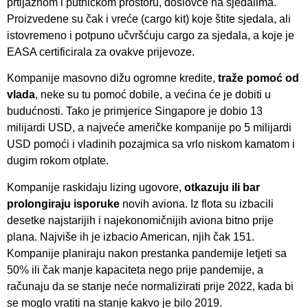
prtljažnom i putničkom prostoru, doslovce na sjedalima.
Proizvedene su čak i vreće (cargo kit) koje štite sjedala, ali
istovremeno i potpuno učvršćuju cargo za sjedala, a koje je
EASA certificirala za ovakve prijevoze.
Kompanije masovno dižu ogromne kredite,
traže pomoć od
vlada
, neke su tu pomoć dobile, a većina će je dobiti u
budućnosti. Tako je primjerice Singapore je dobio 13
milijardi USD, a najveće američke kompanije po 5 milijardi
USD pomoći i vladinih pozajmica sa vrlo niskom kamatom i
dugim rokom otplate.
Kompanije raskidaju lizing ugovore,
otkazuju ili bar
prolongiraju isporuke
novih aviona. Iz flota su izbacili
desetke najstarijih i najekonomičnijih aviona bitno prije
plana. Najviše ih je izbacio American, njih čak 151.
Kompanije planiraju nakon prestanka pandemije letjeti sa
50% ili čak manje kapaciteta nego prije pandemije, a
računaju da se stanje neće normalizirati prije 2022, kada bi
se moglo vratiti na stanje kakvo je bilo 2019.