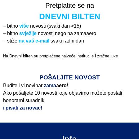
Pretplatite se na
DNEVNI BILTEN
– bitno
više
novosti (svaki dan >15)
– bitno
svježije
novosti nego na zamaaero
– stiže
na vaš e-mail
svaki radni dan
Na Dnevni bilten su pretplaćene najveće institucije i zračne luke
Pročitajte više>
POŠALJITE NOVOST
Budite i vi novinar
zama
aero
!
Ako pošaljete 10 novosti koje objavimo možete postati
honorarni suradnik
i pisati za novac!