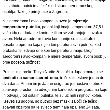
i distribuira putnicima fizički od strane aerodromskog
osoblja. Tako je primjerice u Zagrebu.
Niz aerodroma i avio kompanija uveo je
mjerenje
temperature putnika
, pa oni koji imaju temperaturu 37,5 i
veću idu na dodatne kontrole ili im se zabranjuje ulazak u
avion. Neki aerodromi i avio kompanije su instalirale i
posebnu opremu koja mjeri temperaturu svih putnika kod
prolaska te izdvaja one koji temperaturu imaju. Brojni
aerodromi i avio-kompanije mjere temperaturu svom osoblju
prije početka dužnosti.
Putnici koji preko Tokyo Narite žele uči u Japan moraju se
testirati na samom aerodromu
, te čekati testove jedan do
dva dana. Pritom im je Japan osigurao jednostavne obroke i
spavanje prostorima odvojenim kartonskim pregradama koje
ih odvajaju od ostalih putnika, te su uz njih i njihovi koferi.
Kreveti su udobni, no putnici bez maski za oči će teško
spavati obzirom da je svjetlo terminala upaljeno 24 sata.