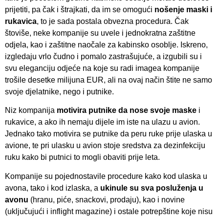
prijetiti, pa čak i štrajkati, da im se omogući
nošenje maski i
rukavica
, to je sada postala obvezna procedura. Čak
štoviše, neke kompanije su uvele i jednokratna zaštitne
odjela, kao i zaštitne naočale za kabinsko osoblje. Iskreno,
izgledaju vrlo čudno i pomalo zastrašujuće, a izgubili su i
svu eleganciju odjeće na koje su radi imagea kompanije
trošile desetke milijuna EUR, ali na ovaj način štite ne samo
svoje djelatnike, nego i putnike.
Niz kompanija
motivira putnike da nose svoje maske
i
rukavice, a ako ih nemaju dijele im iste na ulazu u avion.
Jednako tako motivira se putnike da peru ruke prije ulaska u
avione, te pri ulasku u avion stoje sredstva za dezinfekciju
ruku kako bi putnici to mogli obaviti prije leta.
Kompanije su pojednostavile procedure kako kod ulaska u
avona, tako i kod izlaska, a
ukinule su sva posluženja u
avonu
(hranu, piće, snackovi, prodaju), kao i novine
(uključujući i inflight magazine) i ostale potrepštine koje nisu