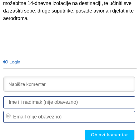
možebitne 14-dnevne izolacije na destinaciji, te učiniti sve
da zaštiti sebe, druge suputnike, posade aviona i djelatnike
aerodroma.
Login
I
ili
n
Em
(n
(n
ob
ob