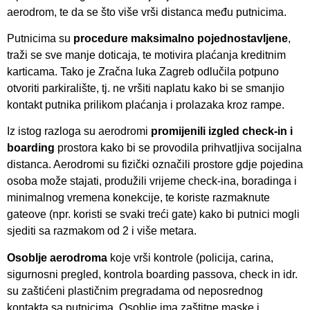
aerodrom, te da se što više vrši distanca među putnicima.
Putnicima su
procedure maksimalno pojednostavljene
,
traži se sve manje doticaja, te motivira plaćanja kreditnim
karticama. Tako je Zračna luka Zagreb odlučila potpuno
otvoriti parkiralište, tj. ne vršiti naplatu kako bi se smanjio
kontakt putnika prilikom plaćanja i prolazaka kroz rampe.
Iz istog razloga su aerodromi
promijenili izgled check-in i
boarding
prostora kako bi se provodila prihvatljiva socijalna
distanca. Aerodromi su fizički označili prostore gdje pojedina
osoba može stajati, produžili vrijeme check-ina, boradinga i
minimalnog vremena konekcije, te koriste razmaknute
gateove (npr. koristi se svaki treći gate) kako bi putnici mogli
sjediti sa razmakom od 2 i više metara.
Osoblje aerodroma
koje vrši kontrole (policija, carina,
sigurnosni pregled, kontrola boarding passova, check in idr.
su zaštićeni plastičnim pregradama od neposrednog
kontakta sa putnicima. Osoblje ima zaštitne maske i