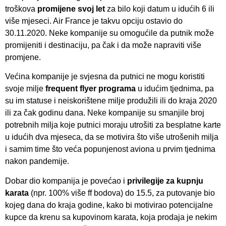
troškova
promijene svoj let
za bilo koji datum u idućih 6 ili
više mjeseci. Air France je takvu opciju ostavio do
30.11.2020. Neke kompanije su omogućile da putnik može
promijeniti i destinaciju, pa čak i da može napraviti više
promjene.
Većina kompanije je svjesna da putnici ne mogu koristiti
svoje milje
frequent flyer programa
u idućim tjednima, pa
su im statuse i neiskorištene milje produžili ili do kraja 2020
ili za čak godinu dana. Neke kompanije su smanjile broj
potrebnih milja koje putnici moraju utrošiti za besplatne karte
u idućih dva mjeseca, da se motivira što više utrošenih milja
i samim time što veća popunjenost aviona u prvim tjednima
nakon pandemije.
Dobar dio kompanija je povećao i
privilegije za kupnju
karata
(npr. 100% više ff bodova) do 15.5, za putovanje bio
kojeg dana do kraja godine, kako bi motivirao potencijalne
kupce da krenu sa kupovinom karata, koja prodaja je nekim