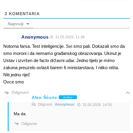
2
KOMENTAR/A
Najnoviji
Anonymous
31.05.2026. 11:38
Notorna farsa. Test inteligencije. Svi smo pali. Dokazali smo da
smo moroni i da nemamo građanskog obrazovanja. Ukinut je
Ustav i izvršen de facto državni udar. Jedno tijelo je mimo
zakona preuzelo ovlasti barem 6 ministarstava. I nitko ništa.
Niti jednu riječ
Ovce smo
Odgovori
Alen Šćuric
Author
Odgovori
Anonymous
31.05.2026. 14:55
Ma da.
Odgovori