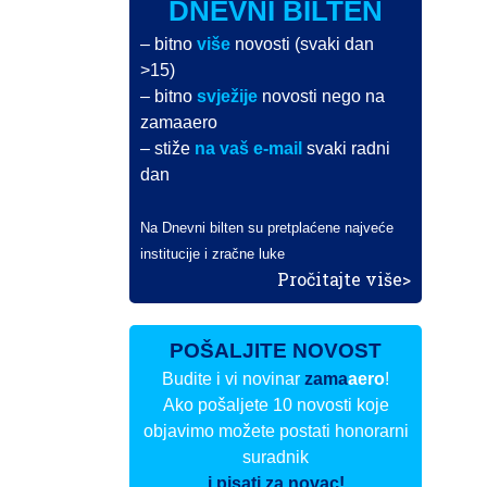
DNEVNI BILTEN
– bitno
više
novosti (svaki dan
>15)
– bitno
svježije
novosti nego na
zamaaero
– stiže
na vaš e-mail
svaki radni
dan
Na Dnevni bilten su pretplaćene najveće
institucije i zračne luke
Pročitajte više>
POŠALJITE NOVOST
Budite i vi novinar
zama
aero
!
Ako pošaljete 10 novosti koje
objavimo možete postati honorarni
suradnik
i pisati za novac!