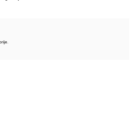
rije.
Pratite nas
biltene
Facebook
P