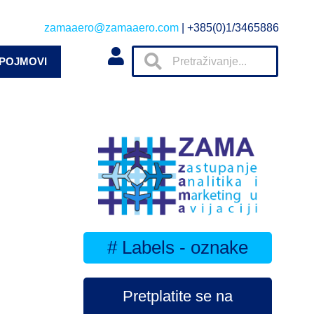
zamaaero@zamaaero.com
| +385(0)1/3465886
 POJMOVI
# Labels - oznake
Pretplatite se na