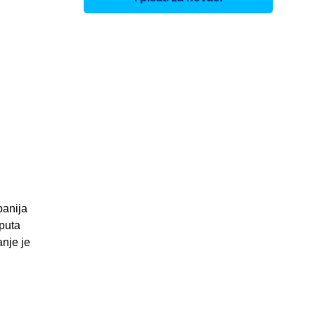
panija
 puta
anje je