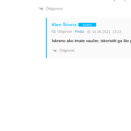
Odgovori
Alen Šćuric
Author
Odgovori
Pedja
01.06.2021. 13:22
Iskreno ako imate vaučer, iskoristiti ga što p
Odgovori
Info
Pretplata na dnevne 