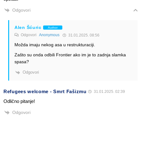
Odgovori
Alen Šćuric
Author
Odgovori
Anonymous
31.01.2025. 08:56
Možda imaju nekog asa u restrukturaciji.
Zašto su onda odbili Frontier ako im je to zadnja slamka
spasa?
Odgovori
Refugees welcome - Smrt Fašizmu
31.01.2025. 02:39
Odlično pitanje!
Odgovori