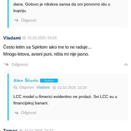
dana. Gotovo je nikskva sansa da oni ponovno idu u
kupnju.
Odgovori
Vladami
01.02.2025. 03:26
Često letim sa Spiritom iako me to ne raduje…
Mnogo letova, avioni puni, ništa mi nije jasno.
Odgovori
Alen Šćuric
Author
Odgovori
Vladami
01.02.2025. 10:29
LCC model u Americi evidentno ne prolazi. Svi LCC su u
financijskoj banani.
Odgovori
Tomas
31.01.2025. 07:27