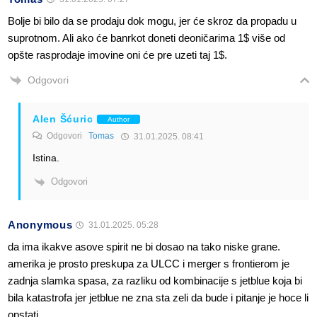
Bolje bi bilo da se prodaju dok mogu, jer će skroz da propadu u
suprotnom. Ali ako će banrkot doneti deoničarima 1$ više od
opšte rasprodaje imovine oni će pre uzeti taj 1$.
Odgovori
Alen Šćuric
Author
Odgovori
Tomas
31.01.2025. 08:41
Istina.
Odgovori
Anonymous
31.01.2025. 05:28
da ima ikakve asove spirit ne bi dosao na tako niske grane.
amerika je prosto preskupa za ULCC i merger s frontierom je
zadnja slamka spasa, za razliku od kombinacije s jetblue koja bi
bila katastrofa jer jetblue ne zna sta zeli da bude i pitanje je hoce li
opstati.