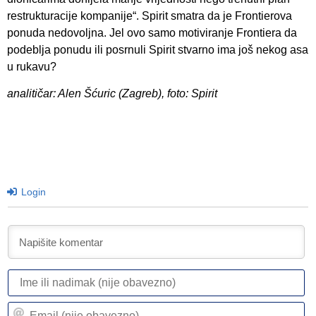
restrukturacije kompanije“. Spirit smatra da je Frontierova
ponuda nedovoljna. Jel ovo samo motiviranje Frontiera da
podeblja ponudu ili posrnuli Spirit stvarno ima još nekog asa
u rukavu?
analitičar: Alen Šćuric (Zagreb), foto: Spirit
Login
I
ili
n
Em
(n