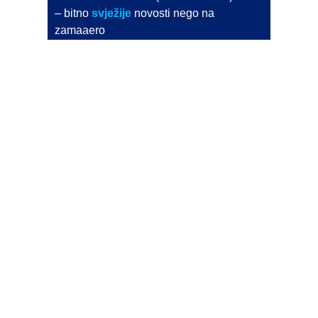
– bitno
svježije
novosti nego na
zamaaero
– stiže
na vaš e-mail
svaki radni dan
Na Dnevni bilten su pretplaćene najveće institucije
i zračne luke
Pročitajte više>
POŠALJITE NOVOST
Budite i vi novinar
zama
aero
!
Ako pošaljete 10 novosti koje objavimo
možete postati honorarni suradnik
i pisati za novac!