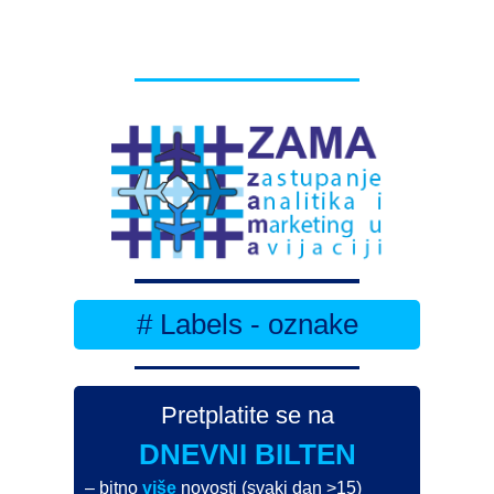
# Labels - oznake
Pretplatite se na
DNEVNI BILTEN
– bitno
više
novosti (svaki dan >15)