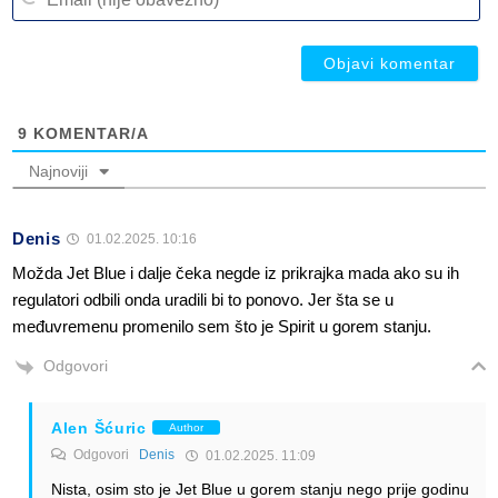
(n
ob
ob
9
KOMENTAR/A
Najnoviji
Denis
01.02.2025. 10:16
Možda Jet Blue i dalje čeka negde iz prikrajka mada ako su ih
regulatori odbili onda uradili bi to ponovo. Jer šta se u
međuvremenu promenilo sem što je Spirit u gorem stanju.
Odgovori
Alen Šćuric
Author
Odgovori
Denis
01.02.2025. 11:09
Nista, osim sto je Jet Blue u gorem stanju nego prije godinu