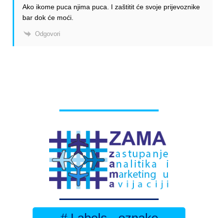
Ako ikome puca njima puca. I zaštitit će svoje prijevoznike
bar dok će moći.
Odgovori