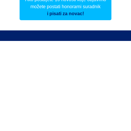
možete postati honorarni suradnik
i pisati za novac!
Info
Pretplata na dnevne biltene
Update
O nama
Kontakt
Impressum
Privacy Policy