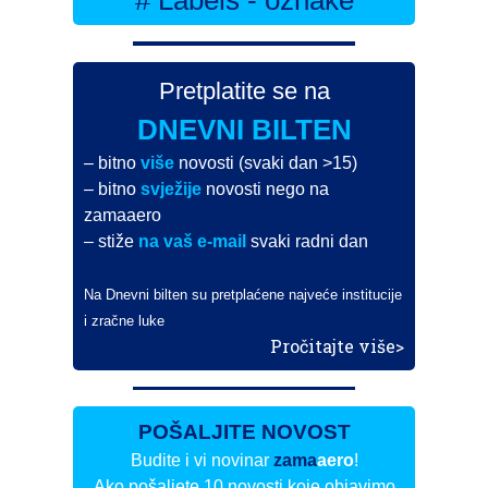
# Labels - oznake
Pretplatite se na
DNEVNI BILTEN
– bitno
više
novosti (svaki dan >15)
– bitno
svježije
novosti nego na
zamaaero
– stiže
na vaš e-mail
svaki radni dan
Na Dnevni bilten su pretplaćene najveće institucije
i zračne luke
Pročitajte više>
POŠALJITE NOVOST
Budite i vi novinar
zama
aero
!
Ako pošaljete 10 novosti koje objavimo