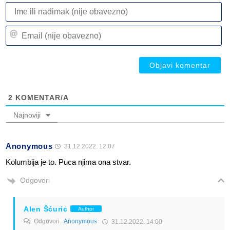
I
ili
n
Em
(n
(n
ob
ob
2
KOMENTAR/A
Najnoviji
Anonymous
31.12.2022. 12:07
Kolumbija je to. Puca njima ona stvar.
Odgovori
Alen Šćuric
Author
Odgovori
Anonymous
31.12.2022. 14:00