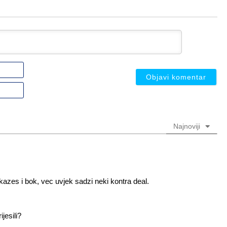
Ime
ili
nadimak
Email
(nije
(nije
obavezno)
obavezno)
Najnoviji
azes i bok, vec uvjek sadzi neki kontra deal.
jesili?