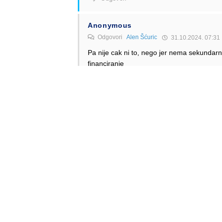
Anonymous
Odgovori
Alen Šćuric
31.10.2024. 07:31
Pa nije cak ni to, nego jer nema sekundarno
financiranje
Odgovori
Anonymous
30.10.2024. 15:13
Ne cudi. Pa nitko nece ovaj avion. Ocito su opako p
Odgovori
Alen Šćuric
Author
Odgovori
Anonymous
30.10.2024. 16:51
Tako je.