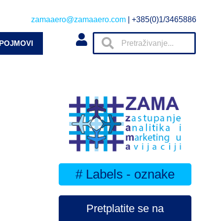
zamaaero@zamaaero.com
| +385(0)1/3465886
 POJMOVI
# Labels - oznake
Pretplatite se na