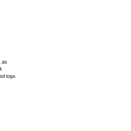
. do
4
 od toga