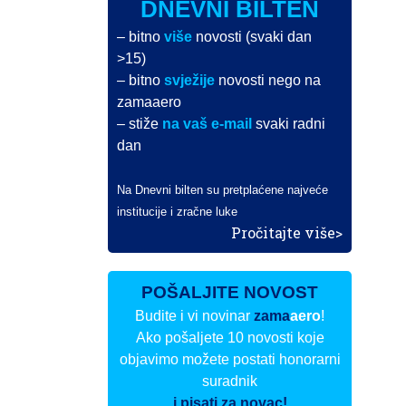
DNEVNI BILTEN
– bitno
više
novosti (svaki dan
>15)
– bitno
svježije
novosti nego na
zamaaero
– stiže
na vaš e-mail
svaki radni
dan
Na Dnevni bilten su pretplaćene najveće
institucije i zračne luke
Pročitajte više>
POŠALJITE NOVOST
Budite i vi novinar
zama
aero
!
Ako pošaljete 10 novosti koje
objavimo možete postati honorarni
suradnik
i pisati za novac!