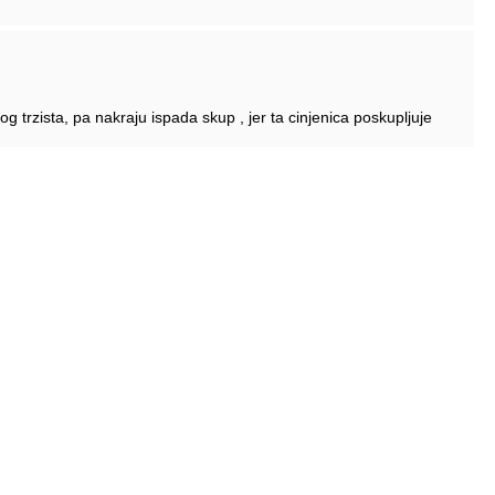
g trzista, pa nakraju ispada skup , jer ta cinjenica poskupljuje
ogrijesili kada su ga planirali uzeti.