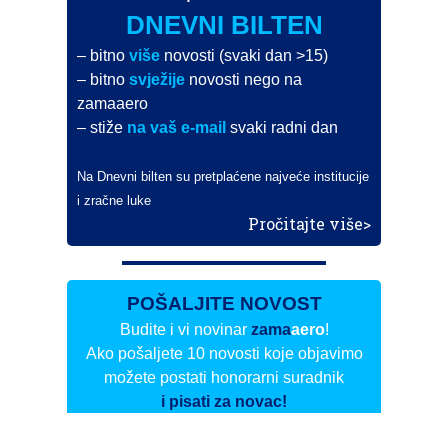
DNEVNI BILTEN
– bitno
više
novosti (svaki dan >15)
– bitno
svježije
novosti nego na
zamaaero
– stiže
na vaš e-mail
svaki radni dan
Na Dnevni bilten su pretplaćene najveće institucije
i zračne luke
Pročitajte više>
POŠALJITE NOVOST
Budite i vi novinar
zama
aero
!
Ako pošaljete 10 novosti koje objavimo
možete postati honorarni suradnik
i pisati za novac!