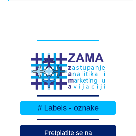
# Labels - oznake
Pretplatite se na