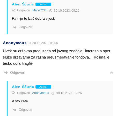
Alen Šćuric
Author
Odgovori
Marko234
30.10.2023. 09:29
Pa nije to baš dobra vijest.
Odgovori
Anonymous
30.10.2023. 08:06
Uvek su državna preduzeća od javnog značaja i interesa a opet
služe državama za razna preusmeravanje fondova… Kojima je
teško ući u trag😀
Odgovori
Alen Šćuric
Author
Odgovori
Anonymous
30.10.2023. 09:26
A što čete.
Odgovori