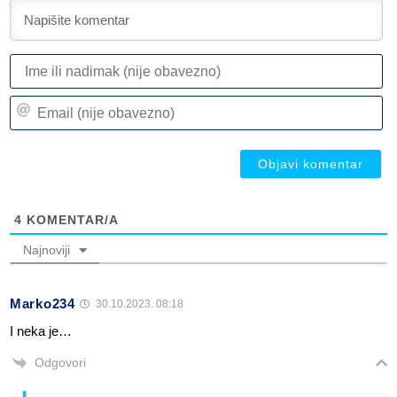
I
ili
n
Em
(n
(n
ob
ob
4
KOMENTAR/A
Najnoviji
Marko234
30.10.2023. 08:18
I neka je…
Odgovori