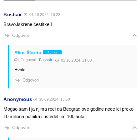
Bushair
01.10.2024. 16:22
Bravo.Iskrene čestitke !
Odgovori
Alen Šćuric
Author
Odgovori
Bushair
01.10.2024. 21:00
Hvala.
Odgovori
Anonymous
30.09.2024. 15:50
Mogao sam i ja njima reci da Beograd ove godine nece ici preko
10 miliona putnika i ustedeti im 100 auta.
Odgovori