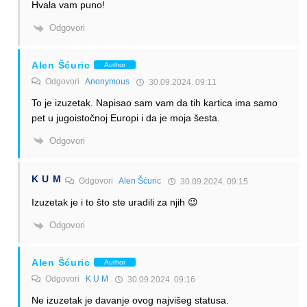
Hvala vam puno!
Odgovori
Alen Šćuric
Author
Odgovori
Anonymous
30.09.2024. 09:11
To je izuzetak. Napisao sam vam da tih kartica ima samo
pet u jugoistočnoj Europi i da je moja šesta.
Odgovori
K U M
Odgovori
Alen Šćuric
30.09.2024. 09:15
Izuzetak je i to što ste uradili za njih 😉
Odgovori
Alen Šćuric
Author
Odgovori
K U M
30.09.2024. 09:16
Ne izuzetak je davanje ovog najvišeg statusa.