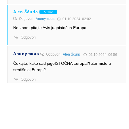
Alen Šćuric
Author
Odgovori
Anonymous
01.10.2024. 02:02
Ne znam pitajte Avis jugoistočna Europa.
Odgovori
Anonymous
Odgovori
Alen Šćuric
01.10.2024. 06:56
Čekajte, kako sad jugoISTOČNA Europa?! Zar niste u
središnjoj Europi?
Odgovori
Alen Šćuric
Author
Odgovori
Anonymous
01.10.2024. 08:37
To je kompanija koja objedinjuje države od Slovenije do
Makedonije.
Odgovori