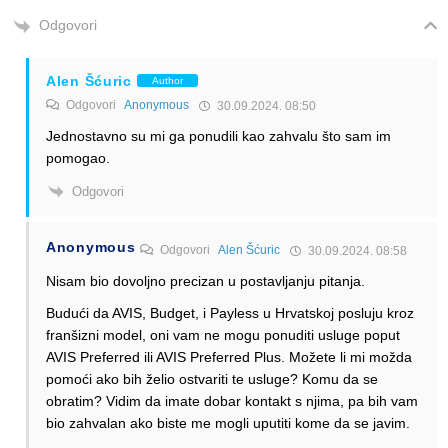
Odgovori
Alen Šćuric
Author
Odgovori
Anonymous
30.09.2024. 08:50
Jednostavno su mi ga ponudili kao zahvalu što sam im
pomogao.
Odgovori
Anonymous
Odgovori
Alen Šćuric
30.09.2024. 08:58
Nisam bio dovoljno precizan u postavljanju pitanja.
Budući da AVIS, Budget, i Payless u Hrvatskoj posluju kroz
franšizni model, oni vam ne mogu ponuditi usluge poput
AVIS Preferred ili AVIS Preferred Plus. Možete li mi možda
pomoći ako bih želio ostvariti te usluge? Komu da se
obratim? Vidim da imate dobar kontakt s njima, pa bih vam
bio zahvalan ako biste me mogli uputiti kome da se javim.