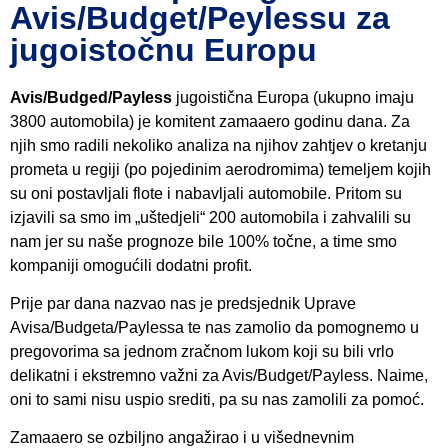
Avis/Budget/Peylessu za
jugoistočnu Europu
Avis/Budged/Payless
jugoistična Europa (ukupno imaju
3800 automobila) je komitent zamaaero godinu dana. Za
njih smo radili nekoliko analiza na njihov zahtjev o kretanju
prometa u regiji (po pojedinim aerodromima) temeljem kojih
su oni postavljali flote i nabavljali automobile. Pritom su
izjavili sa smo im „uštedjeli“ 200 automobila i zahvalili su
nam jer su naše prognoze bile 100% točne, a time smo
kompaniji omogućili dodatni profit.
Prije par dana nazvao nas je predsjednik Uprave
Avisa/Budgeta/Paylessa te nas zamolio da pomognemo u
pregovorima sa jednom zračnom lukom koji su bili vrlo
delikatni i ekstremno važni za Avis/Budget/Payless. Naime,
oni to sami nisu uspio srediti, pa su nas zamolili za pomoć.
Zamaaero se ozbiljno angažirao i u višednevnim