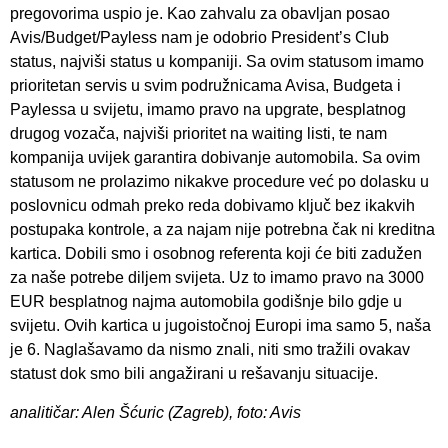
pregovorima uspio je. Kao zahvalu za obavljan posao
Avis/Budget/Payless nam je odobrio President’s Club
status, najviši status u kompaniji. Sa ovim statusom imamo
prioritetan servis u svim podružnicama Avisa, Budgeta i
Paylessa u svijetu, imamo pravo na upgrate, besplatnog
drugog vozača, najviši prioritet na waiting listi, te nam
kompanija uvijek garantira dobivanje automobila. Sa ovim
statusom ne prolazimo nikakve procedure već po dolasku u
poslovnicu odmah preko reda dobivamo ključ bez ikakvih
postupaka kontrole, a za najam nije potrebna čak ni kreditna
kartica. Dobili smo i osobnog referenta koji će biti zadužen
za naše potrebe diljem svijeta. Uz to imamo pravo na 3000
EUR besplatnog najma automobila godišnje bilo gdje u
svijetu. Ovih kartica u jugoistočnoj Europi ima samo 5, naša
je 6. Naglašavamo da nismo znali, niti smo tražili ovakav
statust dok smo bili angažirani u rešavanju situacije.
analitičar: Alen Šćuric (Zagreb), foto: Avis