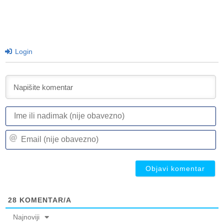
Login
I
ili
n
Em
(n
(n
ob
ob
28
KOMENTAR/A
Najnoviji