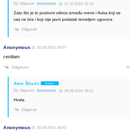
Odgovori
Anonymous
01.10.2024. 02:16
Zato što je to poslovni odnos između mene i Avisa koji se
vas ne tiće i koji nije javni podatak temeljem ugovora.
Odgovori
Anonymous
30.09.2024. 08:57
cestitam
Odgovori
Alen Šćuric
Author
Odgovori
Anonymous
30.09.2024. 09:11
Hvala.
Odgovori
Anonymous
30.09.2024. 08:43