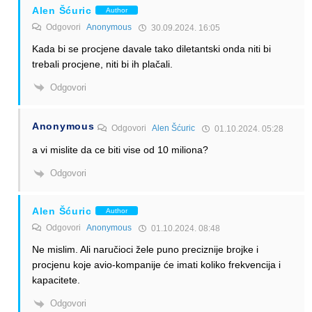
Alen Šćuric
Author
Odgovori
Anonymous
30.09.2024. 16:05
Kada bi se procjene davale tako diletantski onda niti bi
trebali procjene, niti bi ih plačali.
Odgovori
Anonymous
Odgovori
Alen Šćuric
01.10.2024. 05:28
a vi mislite da ce biti vise od 10 miliona?
Odgovori
Alen Šćuric
Author
Odgovori
Anonymous
01.10.2024. 08:48
Ne mislim. Ali naručioci žele puno preciznije brojke i
procjenu koje avio-kompanije će imati koliko frekvencija i
kapacitete.
Odgovori