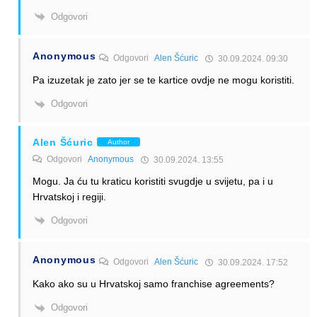
Odgovori
Anonymous
Odgovori
Alen Šćuric
30.09.2024. 09:30
Pa izuzetak je zato jer se te kartice ovdje ne mogu koristiti.
Odgovori
Alen Šćuric
Author
Odgovori
Anonymous
30.09.2024. 13:55
Mogu. Ja ću tu kraticu koristiti svugdje u svijetu, pa i u
Hrvatskoj i regiji.
Odgovori
Anonymous
Odgovori
Alen Šćuric
30.09.2024. 17:52
Kako ako su u Hrvatskoj samo franchise agreements?
Odgovori