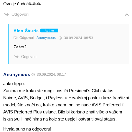
Ovo je čudo!🙏🙏🙏
Odgovori
Alen Šćuric
Author
Odgovori
Anonymous
30.09.2024. 08:53
Zašto?
Odgovori
Anonymous
30.09.2024. 08:17
Jako lijepo.
Zanima me kako ste mogli postići President’s Club status.
Naime, AVIS, Budget, i Payless u Hrvatskoj posluju kroz franšizni
model, što znači da, koliko znam, oni ne nude AVIS Preferred ili
AVIS Preferred Plus usluge. Bilo bi korisno znati više o vašem
iskustvu ili načinima na koje ste uspjeli ostvariti ovaj status.
Hvala puno na odgovoru!