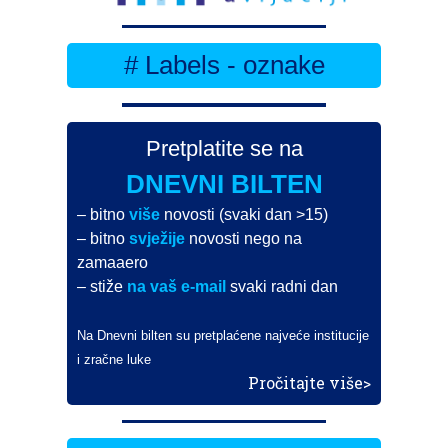
# Labels - oznake
Pretplatite se na
DNEVNI BILTEN
– bitno
više
novosti (svaki dan >15)
– bitno
svježije
novosti nego na
zamaaero
– stiže
na vaš e-mail
svaki radni dan
Na Dnevni bilten su pretplaćene najveće institucije
i zračne luke
Pročitajte više>