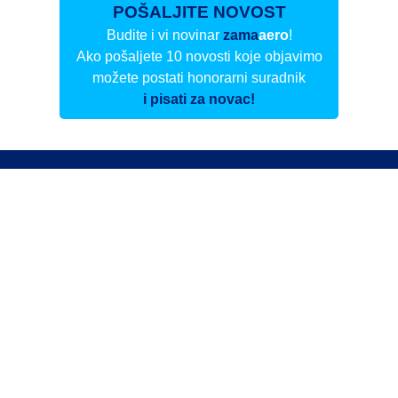
POŠALJITE NOVOST
Budite i vi novinar
zama
aero
!
Ako pošaljete 10 novosti koje objavimo
možete postati honorarni suradnik
i pisati za novac!
Info
Pretplata na dnevne biltene
Update
O nama
Kontakt
Impressum
Privacy Policy