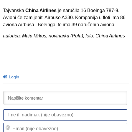
Tajvanska
China Airlines
je naručila 16 Boeinga 787-9.
Avioni će zamijeniti Airbuse A330. Kompanija u floti ima 86
aviona Airbusa i Boeinga, te ima 39 naručenih aviona.
autorica: Maja Mrkus, novinarka (Pula), foto: China Airlines
Login
I
ili
n
Em
(n
(n