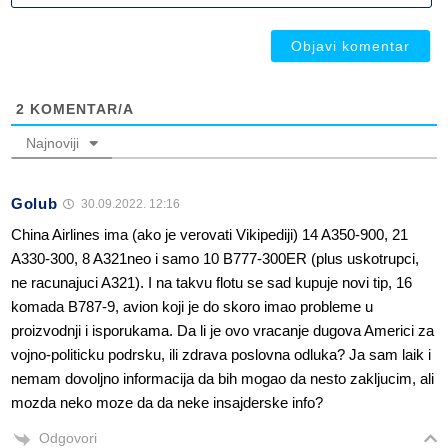
ob
ob
2
KOMENTAR/A
Najnoviji
Golub
30.09.2022. 12:16
China Airlines ima (ako je verovati Vikipediji) 14 A350-900, 21
A330-300, 8 A321neo i samo 10 B777-300ER (plus uskotrupci,
ne racunajuci A321). I na takvu flotu se sad kupuje novi tip, 16
komada B787-9, avion koji je do skoro imao probleme u
proizvodnji i isporukama. Da li je ovo vracanje dugova Americi za
vojno-politicku podrsku, ili zdrava poslovna odluka? Ja sam laik i
nemam dovoljno informacija da bih mogao da nesto zakljucim, ali
mozda neko moze da da neke insajderske info?
Odgovori