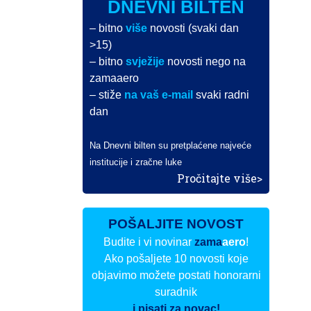
DNEVNI BILTEN
– bitno
više
novosti (svaki dan
>15)
– bitno
svježije
novosti nego na
zamaaero
– stiže
na vaš e-mail
svaki radni
dan
Na Dnevni bilten su pretplaćene najveće
institucije i zračne luke
Pročitajte više>
POŠALJITE NOVOST
Budite i vi novinar
zama
aero
!
Ako pošaljete 10 novosti koje
objavimo možete postati honorarni
suradnik
i pisati za novac!