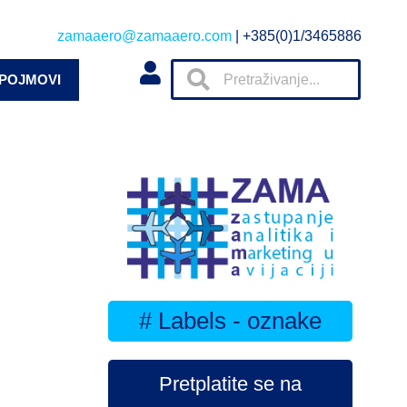
zamaaero@zamaaero.com
| +385(0)1/3465886
 POJMOVI
# Labels - oznake
Pretplatite se na