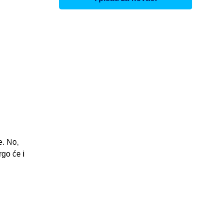
e. No,
rgo će i