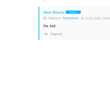
Alen Šćuric
Author
Odgovori
Anonymous
31.05.2026. 10:56
Da, baš.
Odgovori
Info
Pretplata na dnevne 
Update