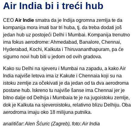
Air India bi i treći hub
CEO
Air Indie
smatra da je Indija ogromna zemlja te da
kompanija mora imati bar tri huba, tj. da treba dodati još
jedan hub uz postojeći Delhi i Mumbai. Kompanija trenutno
ima fokus aerodrome: Ahmedabad, Banalore, Chennai,
Hyderabad, Kochi, Kalkuta i Thiruvananthapuram, pa će
sigurno novi hub biti u jedom od ovih gradova.
Kako su Delhi na sjeveru i Mumbai na zapadu, a kako Air
India najviše letova ima iz Kakute i Chennaia koji su na
istoku zemlje za očekivati je da jedan od ta dva aerodroma
postane hub. Iskreno tu najviše šanse ima Chennai jer je
bitno dalje od Delhija i Mumbaia te je na jugoistoku zemlje,
dok je Kalkuta na sjeveroistoku, relativno blizu Delhiju. Oba
aerodroma imaju oko 18 milijuna putnika.
analitičar: Alen Šćuric (Zagreb), foto: Air India