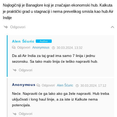
Najlogičniji je Banaglore koji je značajan ekonomski hub. Kalkuta
je praktički grad u stagnaciji i nema prevelikog smisla kao hub Air
Indije
Odgovori
Alen Šćuric
Author
Odgovori
Anonymous
30.03.2024. 13:32
Da ali Air India za taj grad ima samo 7 linija i jednu
sezonsku. Sa tako malo linija će teško napraviti hub.
Odgovori
Anonymous
Odgovori
Alen Šćuric
30.03.2024. 17:12
Neće. Napraviti će ga lako ako ga žele napraviti. Hub treba
uključivati i long haul linije, a za iste iz Kalkute nema
potencijala.
Odgovori