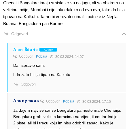
Chenai i Bangalore imaju smisla jer su na jugu, ali sa obzirom na
velicinu Indije, Mumbai i nije tako daleko od ova dva, tako da bi ja
tipovao na Kalkutu. Tamo bi verovatno imali i putnike iz Nepla,
Butana, Bangladesa pa i Burme
Odgovori
Alen Šćuric
Author
Odgovori
Kobaja
30.03.2024. 14:07
Da, ispravio sam.
I da zato bi i ja tipao na Kalkutu.
Odgovori
Anonymous
Odgovori
Kobaja
30.03.2024. 17:15
Ja dajem najvise sanse Bengaluru pa nesto male Chenaiju.
Bengaluru grabi velikim koracima naprijed, it centar Indije,
2 piste, ali bi i trecu koju im nisu odobrili zasad. Kako je