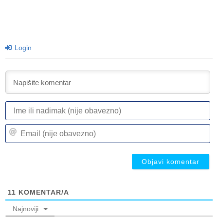
Login
I
ili
n
Em
(n
(n
ob
ob
11
KOMENTAR/A
Najnoviji