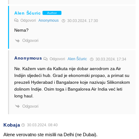
Alen Šćuric
Author
Odgovori
Anonymous
30.03.2024. 17:30
Nema?
Odgovori
Anonymous
Odgovori
Alen Šćuric
30.03.2024. 17:34
Ne. Kažem vam da Kalkuta nije dobar aerodrom za Air
Indijin sljedeći hub. Grad je ekonomski propao, a primat su
preuzeli Hyderabad i Bangalaore koje nazivaju Silikonskom
dolinom Indije. Osim toga i Bangalorea Air India već leti
long haul.
Odgovori
Kobaja
30.03.2024. 08:40
Alene verovatno ste mislili na Delhi (ne Dubai).