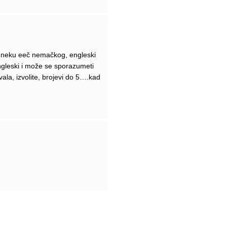
ao neku eeč nemačkog, engleski
ngleski i može se sporazumeti
ala, izvolite, brojevi do 5….kad