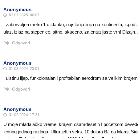
Anonymous
02.07.2025. 00:07
I zaborvaljen metro 1 u clanku, najstarija linija na kontinentu, ispo
ulaz, izlaz na stepenice, sitno, skuceno, za entuzijaste vrh! Diza
Odgovori
Anonymous
31.03.2024. 23:01
I uistinu lijep, funkcionalan i profitabilan aerodrom sa velikim brojem
Odgovori
Anonymous
31.03.2024. 17:21
U moje mladalačko vreme, krajem osamdesetih I početkom devedes
jednog jedinog razloga. Ultra-jeftin seks. 10 dolara BJ na Margit Si