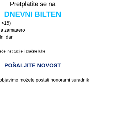
Pretplatite se na
DNEVNI BILTEN
n >15)
na zamaaero
dni dan
će institucije i zračne luke
Pročitajte više>
POŠALJITE NOVOST
 objavimo možete postati honorarni suradnik