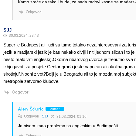
Kamo sreće da tako i bude, za sada radovi kasne sa mađars
Odgovori
SJJ
30.03.2024. 23:43
Super je Budapest ali ljudi su tamo totalno nezainteresovani za turis
jezik,a madjarski jezik je bas nekako divlji i niti jednom slican i t
nesto malo vrti engleski).Okolina ribarovog dvorca je trenutno sva 
izbjegavati za posjete.Centar grada jeste napucan ali okolina grad
sirotinju”.Nocni zivot?Bolji je u Beogradu ali to je mozda moj subjek
metropole zatvorao klubove.
Odgovori
Alen Šćuric
Author
Odgovori
SJJ
31.03.2024. 01:16
Ja nisam imao problema sa engleskim u Budimpešti.
Odgovori