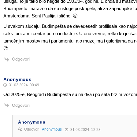
usluga. To je tako bilo negde do 1993/94. godine, E onda su masov
Budimpeštu i naravno da su usluge poskupele, ali za zapadnjake to je
Amsterdama, Sent Paulija i slično. 🙂
U svakom slučaju, Budimpešta se devedesetih profilisala kao najpo
seks turizam i centar porno industrije. U ono vreme, retko ko je iš
tamošnjim mostovima i parlamentu, a o muzejima i galerijama da n
🙂
Odgovori
Anonymous
31.03.2024. 00:49
Od 2025-e, Beograd i Budimpesta su na dva i po sata brzim vozom
Odgovori
Anonymous
Odgovori
Anonymous
31.03.2024. 12:23