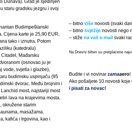
li Dunava). Grad je sjedinjen
u staru gradsku jezgru i svoj
– bitno
više
novosti (svaki da
cinantan Budimpeštanski
– bitno
svježije
novosti nego 
a. Cijena karte je 25,90 EUR,
– stiže
na vaš e-mail
svaki ra
ana tako i iznutra. Potom
ziliku (katedralu)
Na Dnevni bilten su pretplaćene najve
 Citadel, Mađarsku
dvoranom (osnovao ju je
 vode, svjetla i glazbe),
Budite i vi novinar
zama
aero
!
taru budimsku uspinjaču (95
Ako pošaljete 10 novosti koje
udimski dvorac. Među brojnim i
i pisati za novac!
Lanchid most, najstariji most
etiri lava na krajevima mosta.
, okružene starim
, saunama, masažama.
 kafića i trgovina, kao i