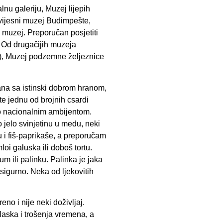
lnu galeriju, Muzej lijepih
vijesni muzej Budimpešte,
i muzej. Preporučan posjetiti
. Od drugačijih muzeja
ti), Muzej podzemne željeznice
rana sa istinski dobrom hranom,
te jednu od brojnih csardi
rlo nacionalnim ambijentom.
jelo svinjetinu u medu, neki
 i fiš-paprikaše, a preporučam
loi galuska ili doboš tortu.
m ili palinku. Palinka je jaka
sigurno. Neka od ljekovitih
no i nije neki doživljaj.
laska i trošenja vremena, a