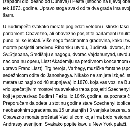
(zapadni dio, desno od Dunava) i Pešte (istočno na lijevoj oba
tek 1873. godine. Upravo stoga svaki od ta dva grada ima svoj
šarm.
U Budimpešti svakako morate pogledati velebni i istinski fas
parlament. Obavezno, ali obavezno posjetite parlament iznutr
puno, ali se isplati. Više nego fascinantna građevina, kako izv
morate posjetiti predivnu Ribarsku utvrdu, Budimski dvorac, ba
Sv.Stjepana, Središnju sinagogu, dvorac Vajdahunyad, utvrdu
nacionalnu operu, Liszt Akademiju sa predivnom koncertnom 
upravo Franc Liszt), Trg heroja, Varhegy, muzičke fontane (spoj
sedežnicom odite do Janoshegya. Nikako ne smijete izbjeći s
metara uz nagib od 48 stupnjava) iz 1870. koja vas vozi na B
vrlo upečatljivim mostovima svakako treba posjetiti Szechenyi 
koji je povezivao Budim i Peštu, iz 1849. godine, sa poznata č
Preporučam da odete u stotinu godina stare Szechenyi toplice
neobaroknim zgradama sa 15 unutarnjih i 3 vanjska bazena
Obavezno morate prošetati Vaci ulicom koja ima brdo restorana,
Andrassy avenijom. Svakako popite kavu u New York palači.