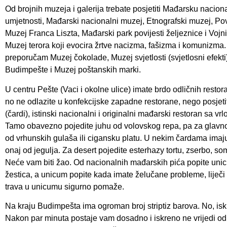
Od brojnih muzeja i galerija trebate posjetiti Mađarsku naciona
umjetnosti, Mađarski nacionalni muzej, Etnografski muzej, Po
Muzej Franca Liszta, Mađarski park povijesti željeznice i Vojn
Muzej terora koji evocira žrtve nacizma, fašizma i komunizma
preporučam Muzej čokolade, Muzej svjetlosti (svjetlosni efek
Budimpešte i Muzej poštanskih marki.
U centru Pešte (Vaci i okolne ulice) imate brdo odličnih resto
no ne odlazite u konfekcijske zapadne restorane, nego posjeti
(čardi), istinski nacionalni i originalni mađarski restoran sa v
Tamo obavezno pojedite juhu od volovskog repa, pa za glavno 
od vrhunskih gulaša ili cigansku platu. U nekim čardama imaju
onaj od jegulja. Za desert pojedite esterhazy tortu, zserbo, som
Neće vam biti žao. Od nacionalnih mađarskih pića popite unicu
žestica, a unicum popite kada imate želučane probleme, liječi 
trava u unicumu sigurno pomaže.
Na kraju Budimpešta ima ogroman broj striptiz barova. No, iskre
Nakon par minuta postaje vam dosadno i iskreno ne vrijedi od