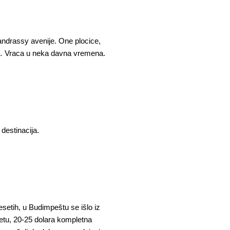
d andrassy avenije. One plocice,
jn… Vraca u neka davna vremena.
 destinacija.
etih, u Budimpeštu se išlo iz
getu, 20-25 dolara kompletna