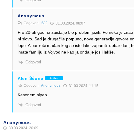
Anonymous
Odgovori
SJJ
31.03.2024. 08:07
Pre 20-ak godina zaista je bio problem jezik. Po neko je zn
ni slovo. Sad je drugačije potpuno, nove generacije govore e
lepo. A par reči mađarskog se isto lako zapamti: dobar dan, hv
imate familiju iz Vojvodine kao ja onda je još i lakše.
Odgovori
Alen Šćuric
Author
Odgovori
Anonymous
31.03.2024. 11:15
Kesenem sipen.
Odgovori
Anonymous
30.03.2024. 20:09