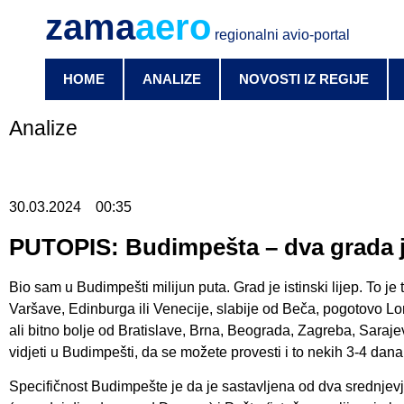
zama
aero
regionalni avio-portal
HOME
ANALIZE
NOVOSTI IZ REGIJE
Analize
30.03.2024
00:35
PUTOPIS: Budimpešta – dva grada 
Bio sam u Budimpešti milijun puta. Grad je istinski lijep. To je
Varšave, Edinburga ili Venecije, slabije od Beča, pogotovo Lo
ali bitno bolje od Bratislave, Brna, Beograda, Zagreba, Sarajev
vidjeti u Budimpešti, da se možete provesti i to nekih 3-4 dana
Specifičnost Budimpešte je da je sastavljena od dva srednj