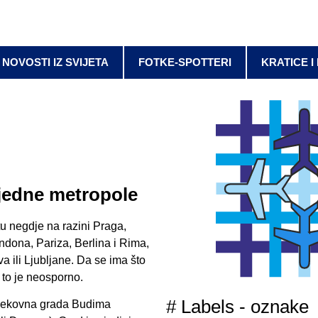
NOVOSTI IZ SVIJETA
FOTKE-SPOTTERI
KRATICE I
jedne metropole
 tu negdje na razini Praga,
ndona, Pariza, Berlina i Rima,
a ili Ljubljane. Da se ima što
 to je neosporno.
# Labels - oznake
evjekovna grada Budima