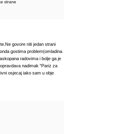
ke strane
te.Ne govore niti jedan strani
o je onda gostima problem(omladina
raskopana radovima i bolje ga je
a opravdava nadimak “Pariz za
tivni osjecaj iako sam u obje