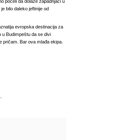
no počeli da dolaze zapadnjaci u
 bilo daleko jeftinije od
znatija evropska destinacija za
ao u Budimpeštu da se divi
e pričam. Bar ova mlađa ekipa.
.