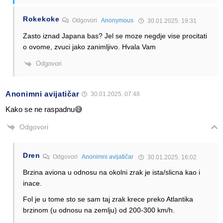
Rokekoke
Odgovori
Anonymous
30.01.2025. 19:31
Zasto iznad Japana bas? Jel se moze negdje vise procitati
o ovome, zvuci jako zanimljivo. Hvala Vam
Odgovori
Anonimni avijatičar
30.01.2025. 07:48
Kako se ne raspadnu😅
Odgovori
Dren
Odgovori
Anonimni avijatičar
30.01.2025. 16:02
Brzina aviona u odnosu na okolni zrak je ista/slicna kao i
inace.
Fol je u tome sto se sam taj zrak krece preko Atlantika
brzinom (u odnosu na zemlju) od 200-300 km/h.