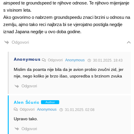
airspeed te groundspeed te njihove odnose. Te njihovo mijenjanje
s visinom leta.
Ako govorimo o nabrzem groundspeedu znaci brzini u odnosu na
zemlju, ajmo tako reci najbrza bi se vjerojatno postigla negdje
iznad Japana negdje u ovo doba godine.
Odgovori
Anonymous
Odgovori
Anonymous
30.01.2025. 18:43
Mislim da poanta nije bila da je avion probio zvučni zid, jer
nije, nego koliko je brzo išao, usporedba s brzinom zvuka
Odgovori
Alen Šćuric
Author
Odgovori
Anonymous
31.01.2025. 02:08
Upravo tako.
Odgovori