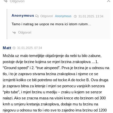
Odgovori
Anonymous
Odgovori
Anonymous
31.01.2025. 13:34
Tamo i natrag se uopce ne mora ici istom rutom…
Odgovori
Matt
31.01.2025. 07:34
Možda uz malo temeljitije objašnjenje da nebi tu bilo zabune,
postoje dvije brzine kojima se mjeri brzina zrakoplova …1.
“Ground speed” i 2. “true airspeed”. Prva je brzina je u odnosu na
tlo, i to je zapravo stvarna brzina zrakoplova i njome ce se
izmjeriti koliko ce biti potrebno od tocke A do tocke B. Ova druga
je zapravo bitna za letenje i mjeri se pomocu vanjskih senzora
“pito tube”, i mjeri brzinu u mediju – zraku u kojem se senzor
nalazi. Ako se zracna masa na visini krece eto brzinom od 300
kmh u smjeru kretanja zrakoplova, dodaje mu tu brzinu na
njegovu u odnosu na tlo i eto sve to zajedno ima brzinu od 1200