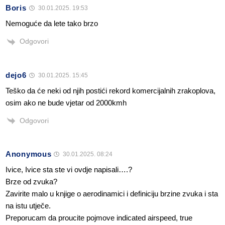
Boris
30.01.2025. 19:53
Nemoguće da lete tako brzo
Odgovori
dejo6
30.01.2025. 15:45
Teško da će neki od njih postići rekord komercijalnih zrakoplova,
osim ako ne bude vjetar od 2000kmh
Odgovori
Anonymous
30.01.2025. 08:24
Ivice, Ivice sta ste vi ovdje napisali….?
Brze od zvuka?
Zavirite malo u knjige o aerodinamici i definiciju brzine zvuka i sta
na istu utječe.
Preporucam da proucite pojmove indicated airspeed, true