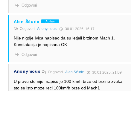
Odgovori
Alen Šćuric
Author
Odgovori
Anonymous
30.01.2025. 16:17
Nije nigdje Ivica napisao da su letjeli brzinom Mach 1.
Konstatacija je napisana OK.
Odgovori
Anonymous
Odgovori
Alen Šćuric
30.01.2025. 21:09
U pravu ste nije, napiso je 100 km/h brze od brzine zvuka,
sto se isto moze reci 100km/h brze od Mach1
Odgovori