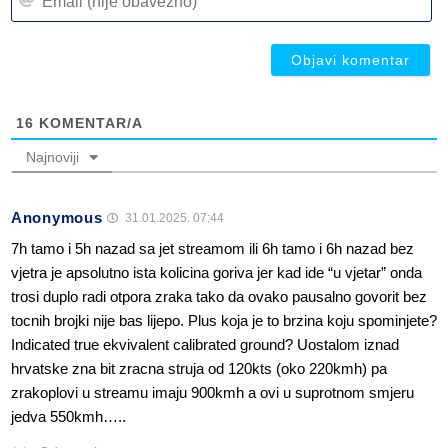
(n
ob
ob
16
KOMENTAR/A
Najnoviji
Anonymous
31.01.2025. 07:44
7h tamo i 5h nazad sa jet streamom ili 6h tamo i 6h nazad bez
vjetra je apsolutno ista kolicina goriva jer kad ide “u vjetar” onda
trosi duplo radi otpora zraka tako da ovako pausalno govorit bez
tocnih brojki nije bas lijepo. Plus koja je to brzina koju spominjete?
Indicated true ekvivalent calibrated ground? Uostalom iznad
hrvatske zna bit zracna struja od 120kts (oko 220kmh) pa
zrakoplovi u streamu imaju 900kmh a ovi u suprotnom smjeru
jedva 550kmh…..