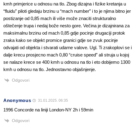
kmh primjerice u odnosu na tlo. Zbog dizajna i fizike kretanja u
“fluidu” piloti gledaju brzinu u “mach number” i to je njima bitno jer
postizanje od 0,85 mach ili više može znaciti strukturalno
oštečenje trupa i nedaj bože nesto gore. Večina je dizajnirana za
maksimalnu brzinu od mach 0,85 gdje pocinje drugaciji protok
zraka kako se objekt promice granici gdje se zvuk pocinje
odvajati od objekta i stvarati udarne valove. Ugl. Ti zrakoplovi se i
dalje krecu prosjecno mach 0,80 “cruise speed” ali struja u kojoj
se nalaze krece se 400 kmh u odnosu na tlo i eto dobijemo 1300
kmh u odnosu na tlo. Jednostavno objašnjenje.
Odgovori
Anonymous
31.01.2025. 06:35
1996 Concorde na liniji London-NY 2h i 59min
Odgovori