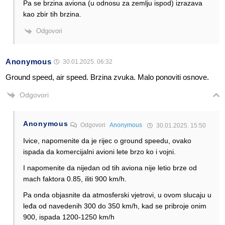
Pa se brzina aviona (u odnosu za zemlju ispod) izrazava
kao zbir tih brzina.
Odgovori
Anonymous
30.01.2025. 06:32
Ground speed, air speed. Brzina zvuka. Malo ponoviti osnove.
Odgovori
Anonymous
Odgovori
Anonymous
30.01.2025. 15:50
Ivice, napomenite da je rijec o ground speedu, ovako
ispada da komercijalni avioni lete brzo ko i vojni.
I napomenite da nijedan od tih aviona nije letio brze od
mach faktora 0.85, iliti 900 km/h.
Pa onda objasnite da atmosferski vjetrovi, u ovom slucaju u
leđa od navedenih 300 do 350 km/h, kad se pribroje onim
900, ispada 1200-1250 km/h