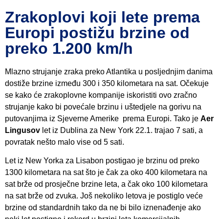
Zrakoplovi koji lete prema
Europi postižu brzine od
preko 1.200 km/h
Mlazno strujanje zraka preko Atlantika u posljednjim danima
dostiže brzine između 300 i 350 kilometara na sat. Očekuje
se kako će zrakoplovne kompanije iskoristiti ovo zračno
strujanje kako bi povećale brzinu i uštedjele na gorivu na
putovanjima iz Sjeverne Amerike prema Europi. Tako je
Aer
Lingusov
let iz Dublina za New York 22.1. trajao 7 sati, a
povratak nešto malo vise od 5 sati.
Let iz New Yorka za Lisabon postigao je brzinu od preko
1300 kilometara na sat što je čak za oko 400 kilometara na
sat brže od prosječne brzine leta, a čak oko 100 kilometara
na sat brže od zvuka. Još nekoliko letova je postiglo veće
brzine od standardnih tako da ne bi bilo iznenađenje ako