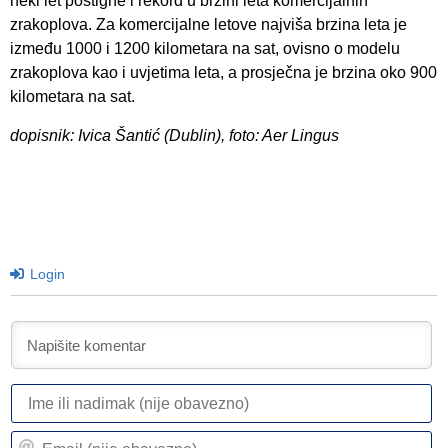
neki let postigne i rekord u brzini leta komercijalnih
zrakoplova. Za komercijalne letove najviša brzina leta je
između 1000 i 1200 kilometara na sat, ovisno o modelu
zrakoplova kao i uvjetima leta, a prosječna je brzina oko 900
kilometara na sat.
dopisnik: Ivica Šantić (Dublin), foto: Aer Lingus
Login
I
ili
n
Em
(n