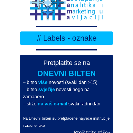
# Labels - oznake
Pretplatite se na
DNEVNI BILTEN
– bitno
više
novosti (svaki dan >15)
– bitno
svježije
novosti nego na
zamaaero
– stiže
na vaš e-mail
svaki radni dan
Na Dnevni bilten su pretplaćene najveće institucije
i zračne luke
Pročitajte više>