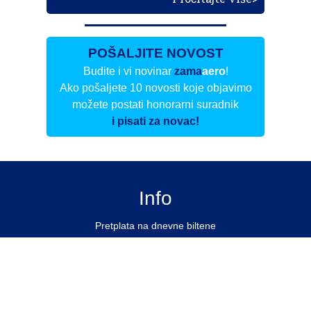
POŠALJITE NOVOST
Budite i vi novinar
zama
aero
!
Ako pošaljete 10 novosti koje objavimo
možete postati honorarni suradnik
i pisati za novac!
Info
Pretplata na dnevne biltene
Update
O nama
Kontakt