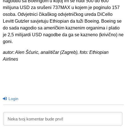
nagodbu sa Boeingom u kojoj im se nudi 500 do 600
milijuna USD za srušeni 737MAX u kojem je poginulo 157
osoba. Odvjetnici čikaškog odvjetničkog ureda DiCello
Levitt Gutzler savjetuju Ethiopian da tuži Boeing. Boeing se
do sada nagodio sa američkim kaznenim organima i platio
je 2,5 milijardi USD nagodbe da ga se kazneno (krivično) ne
goni.
autor: Alen Šćuric, analitičar (Zagreb), foto: Ethiopian
Airlines
Login