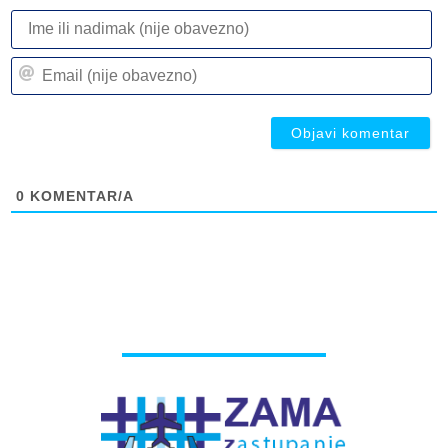
I
ili
n
Em
(n
(n
ob
ob
0
KOMENTAR/A