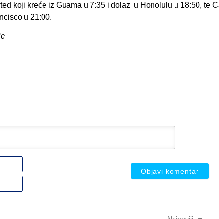
ited koji kreće iz Guama u 7:35 i dolazi u Honolulu u 18:50, te 
ancisco u 21:00.
ic
Ime
ili
nadimak
Email
(nije
(nije
obavezno)
obavezno)
Najnoviji