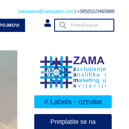
zamaaero@zamaaero.com
| +385(0)1/3465886
 POJMOVI
# Labels - oznake
Pretplatite se na