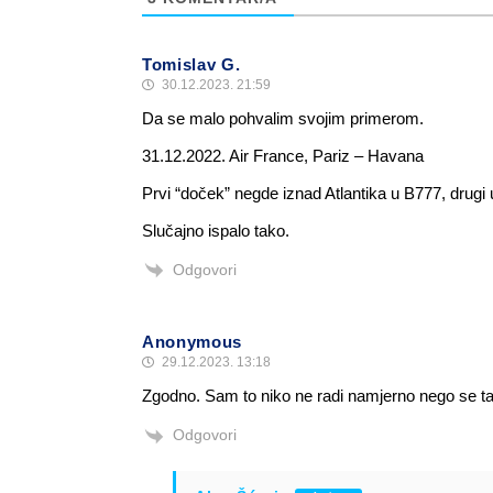
Tomislav G.
30.12.2023. 21:59
Da se malo pohvalim svojim primerom.
31.12.2022. Air France, Pariz – Havana
Prvi “doček” negde iznad Atlantika u B777, drugi
Slučajno ispalo tako.
Odgovori
Anonymous
29.12.2023. 13:18
Zgodno. Sam to niko ne radi namjerno nego se tak
Odgovori