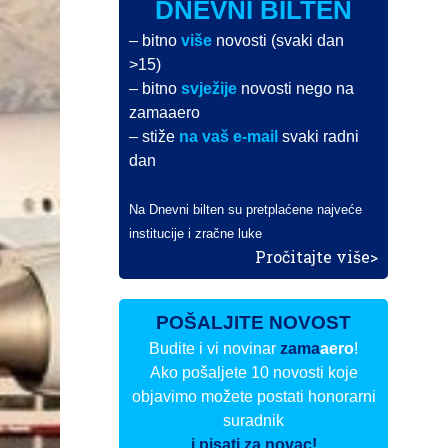
DNEVNI BILTEN
– bitno
više
novosti (svaki dan
>15)
– bitno
svježije
novosti nego na
zamaaero
– stiže
na vaš e-mail
svaki radni
dan
Na Dnevni bilten su pretplaćene najveće
institucije i zračne luke
Pročitajte više>
POŠALJITE NOVOST
Budite i vi novinar
zama
aero
!
Ako pošaljete 10 novosti koje
objavimo možete postati honorarni
suradnik
i pisati za novac!