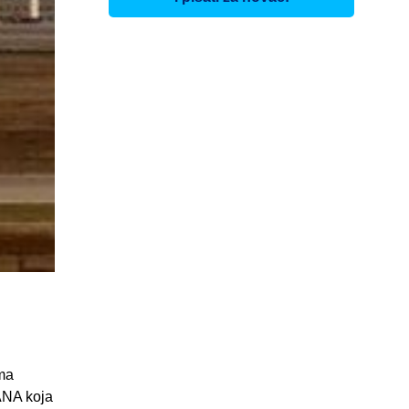
ima
ANA koja