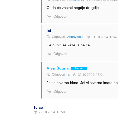
Onda će zastati negdje drugdje.
Odgovori
Isi
Odgovori
Anonymous
31.10.2024. 15:47
Će puniti se kaže, a ne če.
Odgovori
Alen Šćuric
Author
Odgovori
Isi
31.10.2024. 16:01
Jel to stvarno bitno. Jel vi stvarno imate po
Odgovori
Ivica
29.10.2024. 16:50