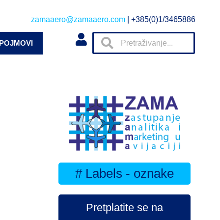
zamaaero@zamaaero.com
| +385(0)1/3465886
 POJMOVI
# Labels - oznake
Pretplatite se na