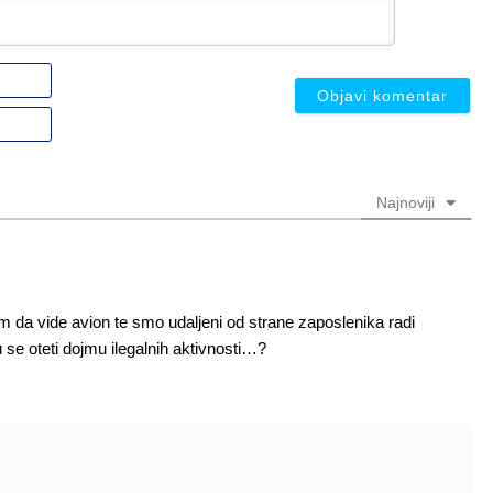
Ime
ili
nadimak
Email
(nije
(nije
obavezno)
obavezno)
Najnoviji
m da vide avion te smo udaljeni od strane zaposlenika radi
u se oteti dojmu ilegalnih aktivnosti…?