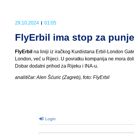
29.10.2024
01:05
FlyErbil ima stop za punje
FlyErbil
na liniji iz iračkog Kurdistana Erbil-London Ga
London, već u Rijeci. U povratku kompanija ne mora dolij
Dobar dodatni prihod za Rijeku i INA-u.
analitičar: Alen Šćuric (Zagreb), foto: FlyErbil
Login