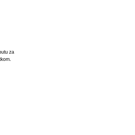
putu za
etkom.