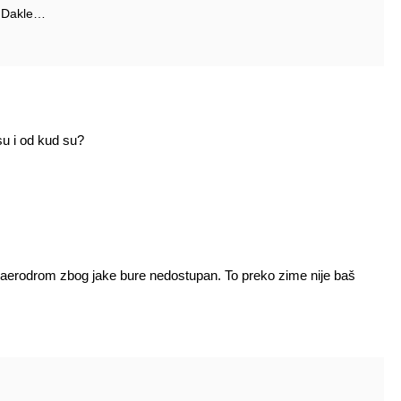
i. Dakle…
su i od kud su?
i aerodrom zbog jake bure nedostupan. To preko zime nije baš