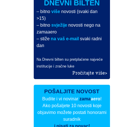
DNEVNI BILTEN
– bitno
više
novosti (svaki dan
>15)
– bitno
svježije
novosti nego na
zamaaero
– stiže
na vaš e-mail
svaki radni
dan
Na Dnevni bilten su pretplaćene najveće
institucije i zračne luke
Pročitajte više>
POŠALJITE NOVOST
Budite i vi novinar
zama
aero
!
Ako pošaljete 10 novosti koje
objavimo možete postati honorarni
suradnik
i pisati za novac!