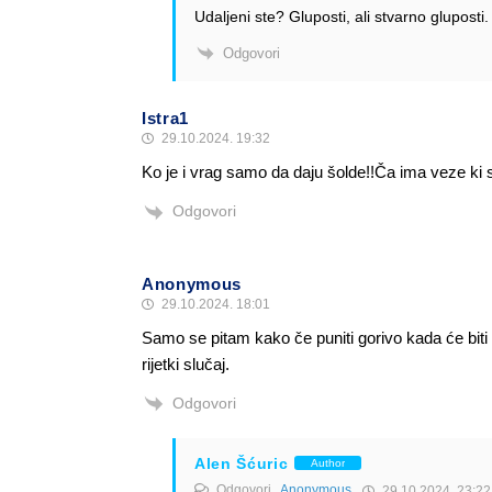
Udaljeni ste? Gluposti, ali stvarno glupost
Odgovori
Istra1
29.10.2024. 19:32
Ko je i vrag samo da daju šolde!!Ča ima veze ki 
Odgovori
Anonymous
29.10.2024. 18:01
Samo se pitam kako če puniti gorivo kada će bit
rijetki slučaj.
Odgovori
Alen Šćuric
Author
Odgovori
Anonymous
29.10.2024. 23:22