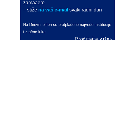
zamaaero
– stiže
na vaš e-mail
svaki radni dan
Na Dnevni bilten su pretplaćene najveće institucije
i zračne luke
Pročitajte više>
POŠALJITE NOVOST
Budite i vi novinar
zama
aero
!
Ako pošaljete 10 novosti koje objavimo
možete postati honorarni suradnik
i pisati za novac!
Info