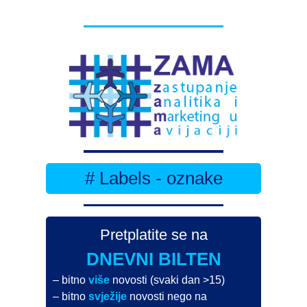
# Labels - oznake
Pretplatite se na
DNEVNI BILTEN
– bitno
više
novosti (svaki dan >15)
– bitno
svježije
novosti nego na