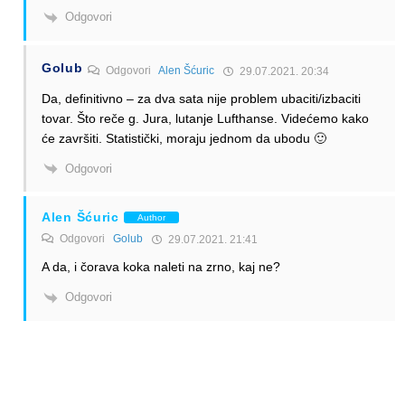
Odgovori
Golub
Odgovori
Alen Šćuric
29.07.2021. 20:34
Da, definitivno – za dva sata nije problem ubaciti/izbaciti
tovar. Što reče g. Jura, lutanje Lufthanse. Videćemo kako
će završiti. Statistički, moraju jednom da ubodu 🙂
Odgovori
Alen Šćuric
Author
Odgovori
Golub
29.07.2021. 21:41
A da, i čorava koka naleti na zrno, kaj ne?
Odgovori