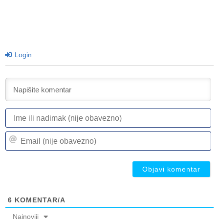
Login
I
ili
n
Em
(n
(n
ob
ob
6
KOMENTAR/A
Najnoviji