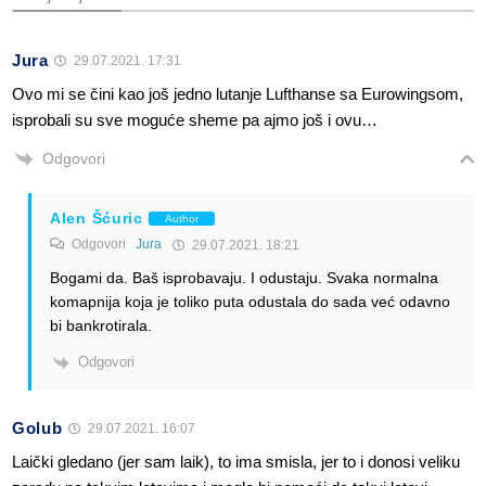
Jura
29.07.2021. 17:31
Ovo mi se čini kao još jedno lutanje Lufthanse sa Eurowingsom,
isprobali su sve moguće sheme pa ajmo još i ovu…
Odgovori
Alen Šćuric
Author
Odgovori
Jura
29.07.2021. 18:21
Bogami da. Baš isprobavaju. I odustaju. Svaka normalna
komapnija koja je toliko puta odustala do sada već odavno
bi bankrotirala.
Odgovori
Golub
29.07.2021. 16:07
Laički gledano (jer sam laik), to ima smisla, jer to i donosi veliku