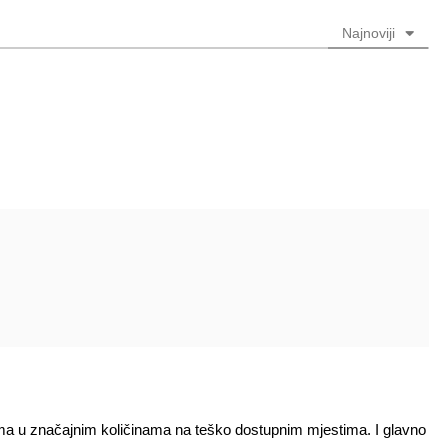
Najnoviji
 ima u značajnim količinama na teško dostupnim mjestima. I glavno