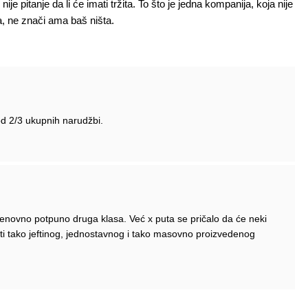
nije pitanje da li će imati tržita. To što je jedna kompanija, koja nije
la, ne znači ama baš ništa.
od 2/3 ukupnih narudžbi.
ijenovno potpuno druga klasa. Već x puta se pričalo da će neki
iti tako jeftinog, jednostavnog i tako masovno proizvedenog