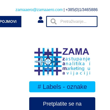
zamaaero@zamaaero.com
| +385(0)1/3465886
 POJMOVI
# Labels - oznake
Pretplatite se na