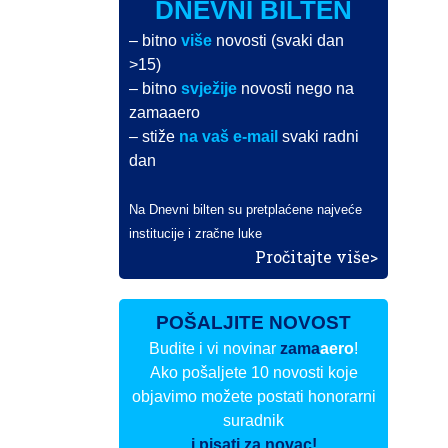
DNEVNI BILTEN
– bitno
više
novosti (svaki dan
>15)
– bitno
svježije
novosti nego na
zamaaero
– stiže
na vaš e-mail
svaki radni
dan
Na Dnevni bilten su pretplaćene najveće
institucije i zračne luke
Pročitajte više>
POŠALJITE NOVOST
Budite i vi novinar
zama
aero
!
Ako pošaljete 10 novosti koje
objavimo možete postati honorarni
suradnik
i pisati za novac!