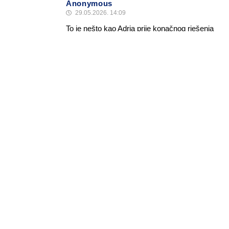
Anonymous
29.05.2026. 14:09
To je nešto kao Adria prije konačnog rješenja
Odgovori
Alen Šćuric
Author
Odgovori
Anonymous
29.05.2026. 14:41
???
Odgovori
VY7721
29.05.2026. 12:00
Rusima baš ne ide u pravoj avio industriji, ali za
velikim uspjesima u razvoju novih ruskih modela
Odgovori