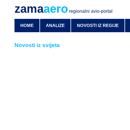
zama
aero
regionalni avio-portal
HOME
ANALIZE
NOVOSTI IZ REGIJE
Novosti iz svijeta