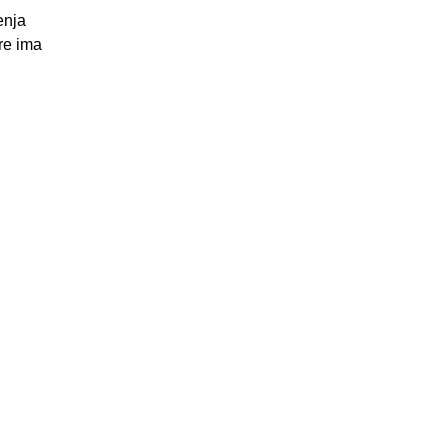
enja
ore ima