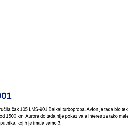
901
aručila čak 105 LMS-901 Baikal turbopropa. Avion je tada bio tek
et od 1500 km. Aurora do tada nije pokazivala interes za tako mal
 putnika, kojih je imala samo 3.