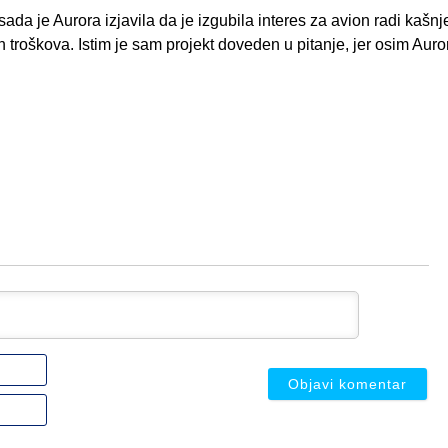
da je Aurora izjavila da je izgubila interes za avion radi kašnj
kih troškova. Istim je sam projekt doveden u pitanje, jer osim Aur
Ime
ili
nadimak
Email
(nije
(nije
obavezno)
obavezno)