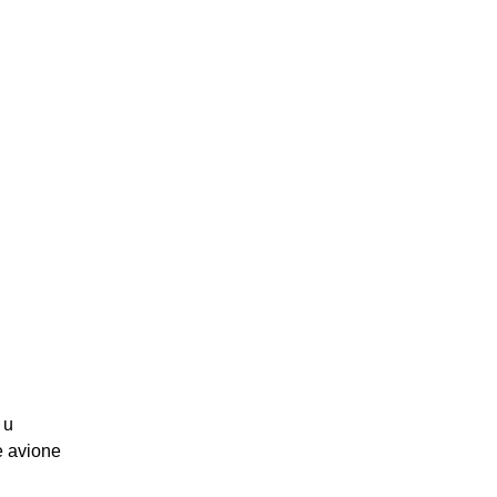
 u
e avione