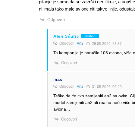
pitanje je samo da se završi i certifikuje, a uopšte 
ni imala tako male avione niti takve linije, odusta
Odgovori
Alen Šćuric
Author
Odgovori
An2
29.05.2026. 23:37
Ta kompanija je naručila 105 aviona, više 
Odgovori
max
Odgovori
An2
31.05.2026. 06:29
Teško da će itko zamijeniti an2 sa ovim. C
model zamijeniti an2 ali realno neće više b
aviona…
Odgovori