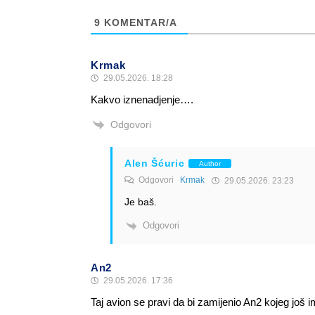
9
KOMENTAR/A
Krmak
29.05.2026. 18:28
Kakvo iznenadjenje….
Odgovori
Alen Šćuric
Author
Odgovori
Krmak
29.05.2026. 23:23
Je baš.
Odgovori
An2
29.05.2026. 17:36
Taj avion se pravi da bi zamijenio An2 kojeg još