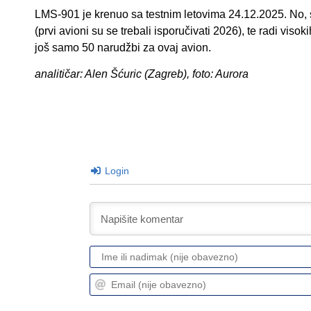
LMS-901 je krenuo sa testnim letovima 24.12.2025. No, sa
(prvi avioni su se trebali isporučivati 2026), te radi viso
još samo 50 narudžbi za ovaj avion.
analitičar: Alen Šćuric (Zagreb), foto: Aurora
Login