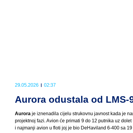
29.05.2026
02:37
Aurora odustala od LMS-
Aurora
je iznenadila cijelu strukovnu javnost kada je n
projektnoj fazi. Avion će primati 9 do 12 putnika uz dol
i najmanji avion u floti joj je bio DeHaviland 6-400 sa 19