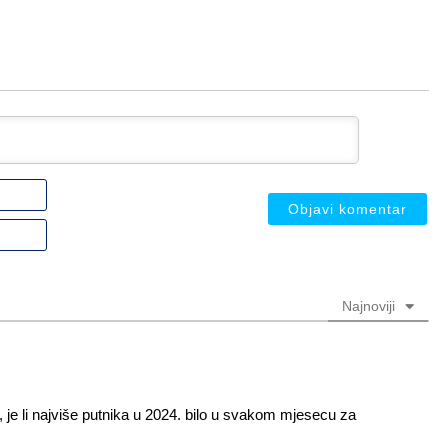
Ime
ili
nadimak
Email
(nije
(nije
obavezno)
obavezno)
Najnoviji
, je li najviše putnika u 2024. bilo u svakom mjesecu za