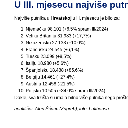
U III. mjesecu najviše put
Najviše putnika u
Hrvatskoj
u III. mjesecu je bilo za:
Njemačku 98.101 (+6,5% spram III/2024)
Veliku Britaniju 31.983 (+17,7%)
Nizozemsku 27.133 (+10,0%)
Francusku 24.545 (+6,1%)
Tursku 23.099 (+8,5%)
Italiju 18.980 (+5,6%)
Španjolsku 18.438 (+85,6%)
Belgiju 14.461 (+27,4%)
Austriju 12.458 (-21,5%)
Poljsku 10.505 (+34,0% spram III/2024)
Dakle, sva tržišta su imala bitno više putnika nego prošl
analitičar: Alen Šćuric (Zagreb), foto: Lufthansa