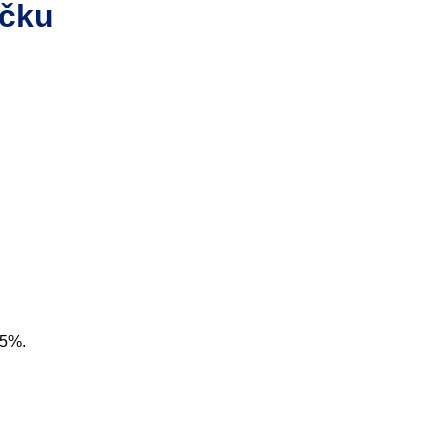
ačku
,5%.