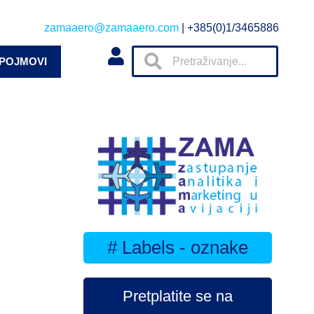
zamaaero@zamaaero.com
| +385(0)1/3465886
 POJMOVI
# Labels - oznake
Pretplatite se na