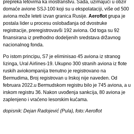
prepreka letovima ka inostranstvu. Sada, uzimajući u obzir
domaće avione SSJ-100 koji su u ekspolataciji, više od 500
aviona može leteti izvan granica Rusije.
Aeroflot
grupa je
postala lider u procesu oslobađanja od dvostruke
registracije, preregistrovavši 192 aviona. Od toga su 92
finansirana iz prethodno dodeljenih sredstava državnog
nacionalnog fonda.
Po istom principu, S7 je eliminisao 45 aviona iz stranog
lizinga, Ural Airlines-19. Ukupno 300 stranih aviona iz flote
ruskih aviokompanija trenutno je registrovano na
Bermudima, Broj registrovan u Irskoj nije naveden. Od
februara 2022.u Bermudskom registru bilo je 745 aviona, a u
irskom registru 36. Nakon uvođenja sankcija, 80 aviona je
zaplenjeno i vraćeno lesorskim kućama.
dopisnik: Dejan Radojević (Pula), foto: Aeroflot