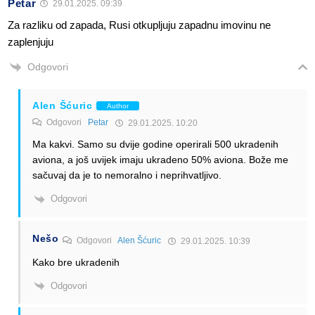
Petar
29.01.2025. 09:39
Za razliku od zapada, Rusi otkupljuju zapadnu imovinu ne
zaplenjuju
Odgovori
Alen Šćuric
Author
Odgovori
Petar
29.01.2025. 10:20
Ma kakvi. Samo su dvije godine operirali 500 ukradenih
aviona, a još uvijek imaju ukradeno 50% aviona. Bože me
sačuvaj da je to nemoralno i neprihvatljivo.
Odgovori
Nešo
Odgovori
Alen Šćuric
29.01.2025. 10:39
Kako bre ukradenih
Odgovori