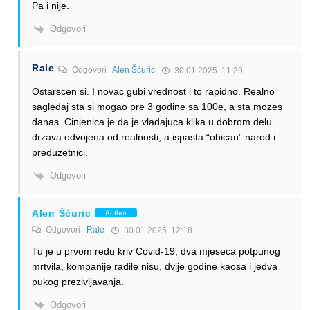
Pa i nije.
Odgovori
Rale
Odgovori
Alen Šćuric
30.01.2025. 11:29
Ostarscen si. I novac gubi vrednost i to rapidno. Realno
sagledaj sta si mogao pre 3 godine sa 100e, a sta mozes
danas. Cinjenica je da je vladajuca klika u dobrom delu
drzava odvojena od realnosti, a ispasta “obican” narod i
preduzetnici.
Odgovori
Alen Šćuric
Author
Odgovori
Rale
30.01.2025. 12:18
Tu je u prvom redu kriv Covid-19, dva mjeseca potpunog
mrtvila, kompanije radile nisu, dvije godine kaosa i jedva
pukog prezivljavanja.
Odgovori