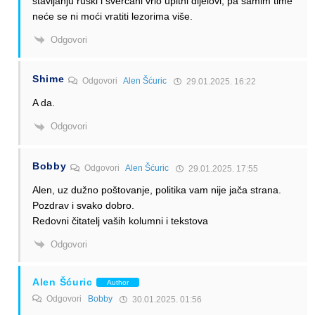
stavljanju ruski i švercani vrlo upitni dijelovi, pa samim time
neće se ni moći vratiti lezorima više.
Odgovori
Shime
Odgovori
Alen Šćuric
29.01.2025. 16:22
A da.
Odgovori
Bobby
Odgovori
Alen Šćuric
29.01.2025. 17:55
Alen, uz dužno poštovanje, politika vam nije jača strana.
Pozdrav i svako dobro.
Redovni čitatelj vaših kolumni i tekstova
Odgovori
Alen Šćuric
Author
Odgovori
Bobby
30.01.2025. 01:56