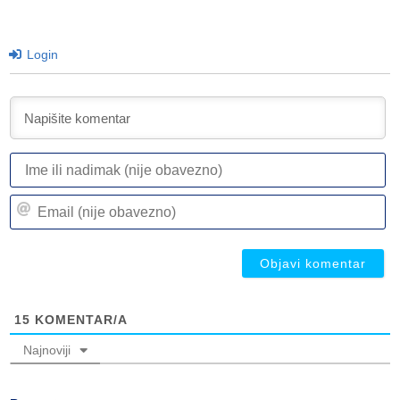
Login
I
ili
n
Em
(n
(n
ob
ob
15
KOMENTAR/A
Najnoviji