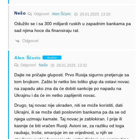
Nešo
Odgovori
Alen Šćuric
29.01.2025. 13:20
Odužilo se i sa 300 milijardi ruskih u zapadnim bankama pa
sad njima hoce da finansiraju rat.
Odgovori
Alen Šćuric
Author
Odgovori
Nešo
29.01.2025. 13:32
Dajte ne pričajte gluposti. Prvo Rusija sigurno pretjeruje sa
tom brojkom. Zašto bi netko bio toliko glup da ostavi novac
na zapadu ako zna da će dobiti sankcije po napadu na
Ukrajinu i da će im netko zaplijeniti novac.
Drugo, taj novac nije ukraden, niti se može koristiti, dati
Ukrajini, ili se može dati poslovnim bankama pa da se od
njega uzimaju kamate. Taj novac je zablokiran. I prije ili
kasnije će biti vračen Rusiji. Avioni se, za razliku od toga
raubaju, troše, smanjuje im se vrijednost, u njih se