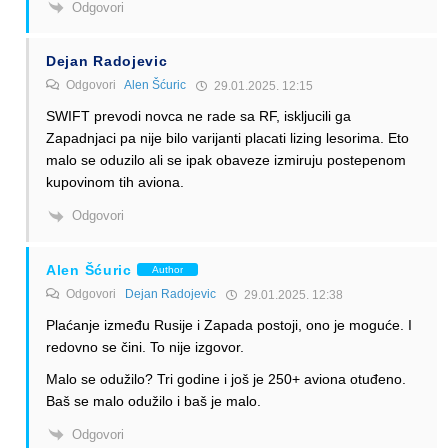
Odgovori
Dejan Radojevic
Odgovori
Alen Šćuric
29.01.2025. 12:15
SWIFT prevodi novca ne rade sa RF, iskljucili ga
Zapadnjaci pa nije bilo varijanti placati lizing lesorima. Eto
malo se oduzilo ali se ipak obaveze izmiruju postepenom
kupovinom tih aviona.
Odgovori
Alen Šćuric
Author
Odgovori
Dejan Radojevic
29.01.2025. 12:38
Plaćanje između Rusije i Zapada postoji, ono je moguće. I
redovno se čini. To nije izgovor.
Malo se odužilo? Tri godine i još je 250+ aviona otuđeno.
Baš se malo odužilo i baš je malo.
Odgovori