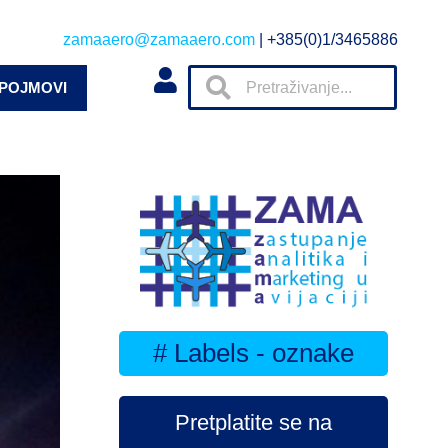
zamaaero@zamaaero.com
| +385(0)1/3465886
 POJMOVI
# Labels - oznake
Pretplatite se na