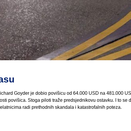
tasu
Richard Goyder je dobio povišicu od 64.000 USD na 481.000 U
i povišica. Stoga piloti traže predsjednikovu ostavku. I to se d
latnicima radi prethodnih skandala i katastrofalnih poteza.