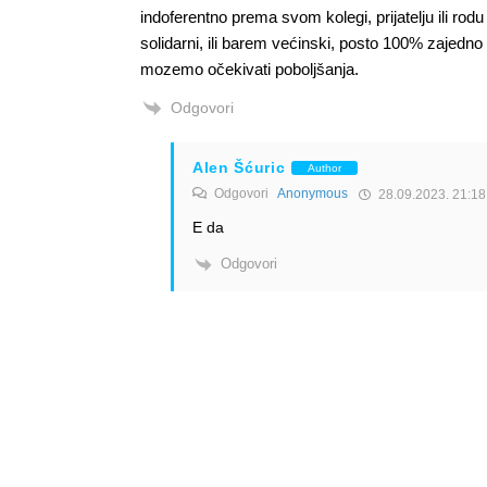
indoferentno prema svom kolegi, prijatelju ili r
solidarni, ili barem većinski, posto 100% zajedno 
mozemo očekivati poboljšanja.
Odgovori
Alen Šćuric
Author
Odgovori
Anonymous
28.09.2023. 21:18
E da
Odgovori