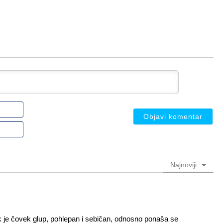
Ime
ili
nadimak
Email
(nije
(nije
obavezno)
obavezno)
Najnoviji
 je čovek glup, pohlepan i sebičan, odnosno ponaša se