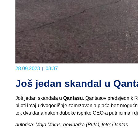
28.09.2023
03:37
Još jedan skandal u Qan
Još jedan skandala u
Qantasu
. Qantasov predsjednik 
piloti imaju dvogodišnje zamrzavanja plaća bez mogućnost
tek dva dana nakon duboke isprike CEO-a putnicima i dje
autorica: Maja Mrkus, novinarka (Pula), foto: Qantas