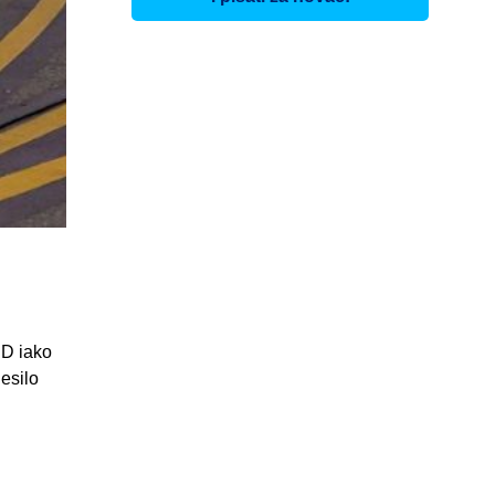
SD iako
esilo