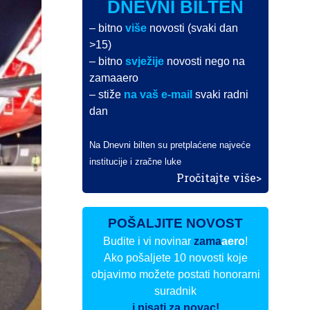
DNEVNI BILTEN
– bitno
više
novosti (svaki dan
>15)
– bitno
svježije
novosti nego na
zamaaero
– stiže
na vaš e-mail
svaki radni
dan
Na Dnevni bilten su pretplaćene najveće
institucije i zračne luke
Pročitajte više>
POŠALJITE NOVOST
Budite i vi novinar
zama
aero
!
Ako pošaljete 10 novosti koje
objavimo možete postati honorarni
suradnik
i pisati za novac!