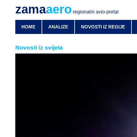
zama
aero
regionalni avio-portal
HOME
ANALIZE
NOVOSTI IZ REGIJE
Novosti iz svijeta