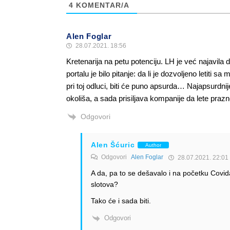
4
KOMENTAR/A
Alen Foglar
28.07.2021. 18:56
Kretenarija na petu potenciju. LH je već najavila 
portalu je bilo pitanje: da li je dozvoljeno le
pri toj odluci, biti će puno apsurda… Najapsurdnij
okoliša, a sada prisiljava kompanije da lete praz
Odgovori
Alen Šćuric
Author
Odgovori
Alen Foglar
28.07.2021. 22:01
A da, pa to se dešavalo i na početku Covid
slotova?
Tako će i sada biti.
Odgovori