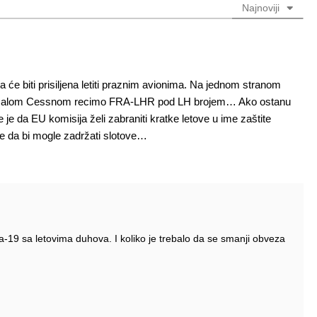
Najnoviji
da će biti prisiljena letiti praznim avionima. Na jednom stranom
titi sa malom Cessnom recimo FRA-LHR pod LH brojem… Ako ostanu
e je da EU komisija želi zabraniti kratke letove u ime zaštite
ne da bi mogle zadržati slotove…
a-19 sa letovima duhova. I koliko je trebalo da se smanji obveza