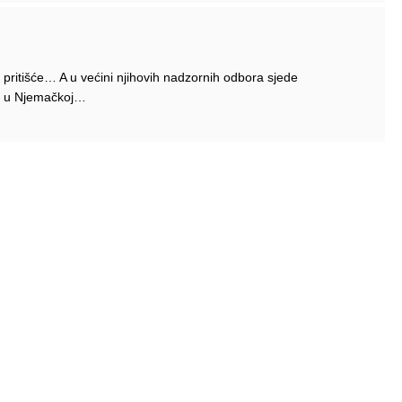
 pritišće… A u većini njihovih nadzornih odbora sjede
ako u Njemačkoj…