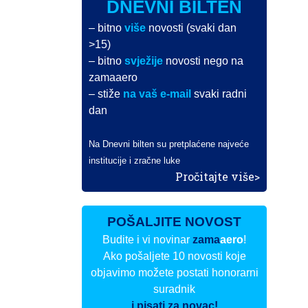
DNEVNI BILTEN
– bitno
više
novosti (svaki dan
>15)
– bitno
svježije
novosti nego na
zamaaero
– stiže
na vaš e-mail
svaki radni
dan
Na Dnevni bilten su pretplaćene najveće
institucije i zračne luke
Pročitajte više>
POŠALJITE NOVOST
Budite i vi novinar
zama
aero
!
Ako pošaljete 10 novosti koje
objavimo možete postati honorarni
suradnik
i pisati za novac!