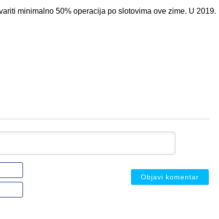
variti minimalno 50% operacija po slotovima ove zime. U 2019.
Ime
ili
nadimak
Email
(nije
(nije
obavezno)
obavezno)