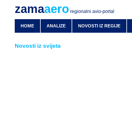
zama
aero
regionalni avio-portal
HOME
ANALIZE
NOVOSTI IZ REGIJE
Novosti iz svijeta