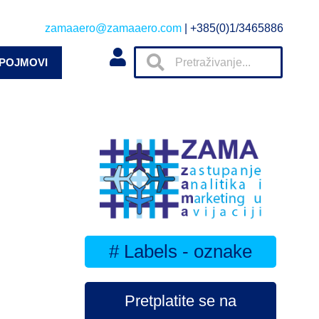
zamaaero@zamaaero.com
| +385(0)1/3465886
 POJMOVI
# Labels - oznake
Pretplatite se na