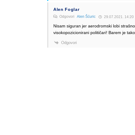
Alen Foglar
Odgovori
Alen Šćuric
29.07.2021. 14:20
Nisam siguran jer aerodromski lobi strašno
visokopozicionirani političari! Barem je t
Odgovori
Alen Šćuric
Author
Odgovori
Alen Foglar
29.07.2021. 15:08
Naravno da pritišče, a tko ne pritišče?
Odgovori