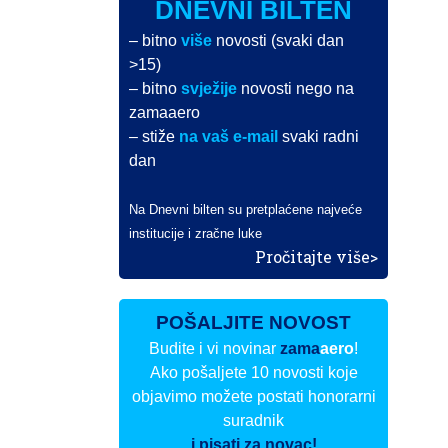
DNEVNI BILTEN
– bitno
više
novosti (svaki dan
>15)
– bitno
svježije
novosti nego na
zamaaero
– stiže
na vaš e-mail
svaki radni
dan
Na Dnevni bilten su pretplaćene najveće
institucije i zračne luke
Pročitajte više>
POŠALJITE NOVOST
Budite i vi novinar
zama
aero
!
Ako pošaljete 10 novosti koje
objavimo možete postati honorarni
suradnik
i pisati za novac!