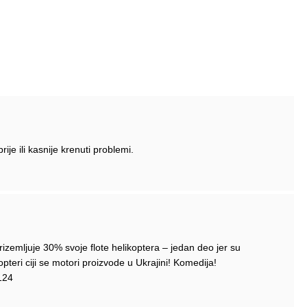
je ili kasnije krenuti problemi.
 prizemljuje 30% svoje flote helikoptera – jedan deo jer su
opteri ciji se motori proizvode u Ukrajini! Komedija!
124