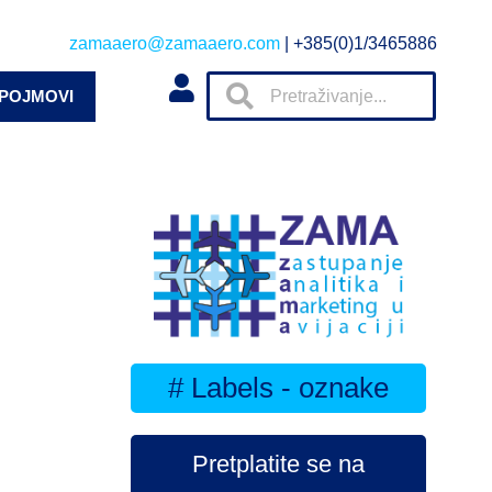
zamaaero@zamaaero.com
| +385(0)1/3465886
 POJMOVI
# Labels - oznake
Pretplatite se na