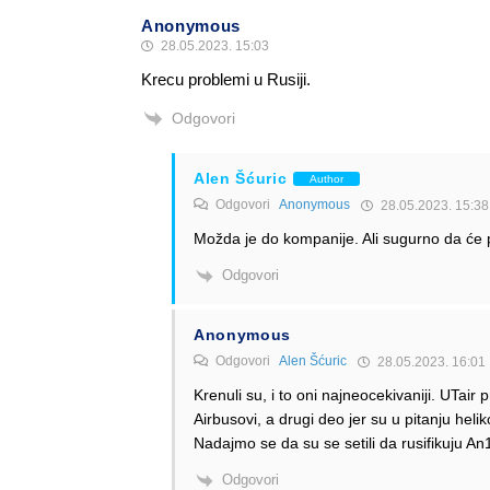
Anonymous
28.05.2023. 15:03
Krecu problemi u Rusiji.
Odgovori
Alen Šćuric
Author
Odgovori
Anonymous
28.05.2023. 15:38
Možda je do kompanije. Ali sugurno da će pri
Odgovori
Anonymous
Odgovori
Alen Šćuric
28.05.2023. 16:01
Krenuli su, i to oni najneocekivaniji. UTair
Airbusovi, a drugi deo jer su u pitanju helik
Nadajmo se da su se setili da rusifikuju An
Odgovori