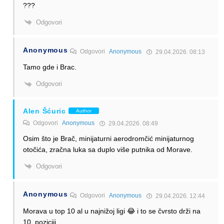
???
Odgovori
Anonymous
Odgovori
Anonymous
29.04.2026. 08:13
Tamo gde i Brac.
Odgovori
Alen Šćuric
Author
Odgovori
Anonymous
29.04.2026. 08:49
Osim što je Brač, minijaturni aerodromčić minijaturnog
otočića, zračna luka sa duplo više putnika od Morave.
Odgovori
Anonymous
Odgovori
Anonymous
29.04.2026. 12:44
Morava u top 10 al u najnižoj ligi 😂 i to se čvrsto drži na
10. poziciji