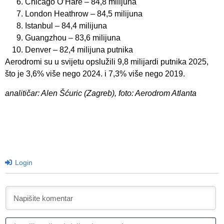
Chicago O’Hare – 84,8 milijuna
London Heathrow – 84,5 milijuna
Istanbul – 84,4 milijuna
Guangzhou – 83,6 milijuna
Denver – 82,4 milijuna putnika
Aerodromi su u svijetu opslužili 9,8 milijardi putnika 2025,
što je 3,6% više nego 2024. i 7,3% više nego 2019.
analitičar: Alen Šćuric (Zagreb), foto: Aerodrom Atlanta
Login
I