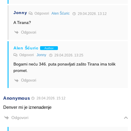
Jonny
Odgovori
Alen Šćuric
29.04.2026. 13:12
A Tirana?
Odgovori
Alen Šćuric
Author
Odgovori
Jonny
29.04.2026. 13:25
Bogami neću 346. puta ponavljati zašto Tirana ima tolik
promet.
Odgovori
Anonymous
28.04.2026. 15:12
Denver mi je iznenadenje
Odgovori