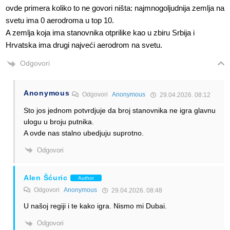
ovde primera koliko to ne govori ništa: najmnogoljudnija zemlja na
svetu ima 0 aerodroma u top 10.
A zemlja koja ima stanovnika otprilike kao u zbiru Srbija i
Hrvatska ima drugi najveći aerodrom na svetu.
Odgovori
Anonymous
Odgovori
Anonymous
29.04.2026. 08:12
Sto jos jednom potvrdjuje da broj stanovnika ne igra glavnu
ulogu u broju putnika.
A ovde nas stalno ubedjuju suprotno.
Odgovori
Alen Šćuric
Author
Odgovori
Anonymous
29.04.2026. 08:48
U našoj regiji i te kako igra. Nismo mi Dubai.
Odgovori