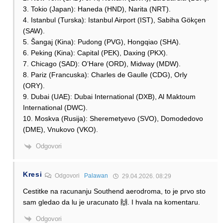
3. Tokio (Japan): Haneda (HND), Narita (NRT).
4. Istanbul (Turska): Istanbul Airport (IST), Sabiha Gökçen
(SAW).
5. Šangaj (Kina): Pudong (PVG), Hongqiao (SHA).
6. Peking (Kina): Capital (PEK), Daxing (PKX).
7. Chicago (SAD): O’Hare (ORD), Midway (MDW).
8. Pariz (Francuska): Charles de Gaulle (CDG), Orly
(ORY).
9. Dubai (UAE): Dubai International (DXB), Al Maktoum
International (DWC).
10. Moskva (Rusija): Sheremetyevo (SVO), Domodedovo
(DME), Vnukovo (VKO).
Odgovori
Kresi
Odgovori
Palawan
29.04.2026. 08:29
Cestitke na racunanju Southend aerodroma, to je prvo sto
sam gledao da lu je uracunato 🙌. I hvala na komentaru.
Odgovori