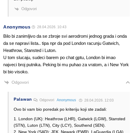
Odgovori
Anonymous
28.04.2026. 10:43
Bilo bi zanimljivo da se zbroje svi aerodromi jednog grada i onda
da se napravi lista.. tipa npr da pod London racunju Gatwich,
Heathrow, Stansted i Luton.
U tom slucaju, sudeci barem po chat gptu, London bi imao
najveci broj putnika. Peking bi mu puhao za vratom, a i New York
bi bio visoko.
Odgovori
Palawan
Odgovori
Anonymous
28.04.2026. 12:03
Ovo bi vam bio poredak po kriteriju koji ste zadali:
1. London (UK): Heathrow (LHR), Gatwick (LGW), Stansted
(STN), Luton (LTN), City (LCY), Southend (SEN).
2. New York (SAD): JFK, Newark (EWR), LaGuardia (LGA).