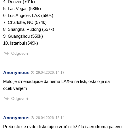
4. Denver (701k)
5. Las Vegas (586k)
6. Los Angeles LAX (580k)
7. Charlotte, NC (574k)
8. Shanghai Pudong (557k)
9. Guangzhou (550k)
10. Istanbul (549k)
Odgovori
Anonymous
29.04.2026. 14:17
Malo je iznenađujuće da nema LAX-a na listi, ostalo je sa
očekivanjem
Odgovori
Anonymous
28.04.2026. 15:14
Prečesto se ovde diskutuje o veličini tržišta i aerodroma pa evo