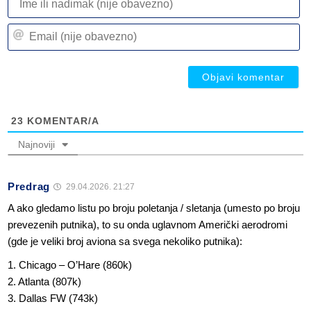
ili
n
Em
(n
(n
ob
ob
23
KOMENTAR/A
Najnoviji
Predrag
29.04.2026. 21:27
A ako gledamo listu po broju poletanja / sletanja (umesto po broju
prevezenih putnika), to su onda uglavnom Američki aerodromi
(gde je veliki broj aviona sa svega nekoliko putnika):
1. Chicago – O’Hare (860k)
2. Atlanta (807k)
3. Dallas FW (743k)