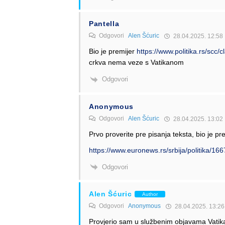
Pantella
Odgovori
Alen Šćuric
28.04.2025. 12:58
Bio je premijer
https://www.politika.rs/scc
crkva nema veze s Vatikanom
Odgovori
Anonymous
Odgovori
Alen Šćuric
28.04.2025. 13:02
Prvo proverite pre pisanja teksta, bio je pre
https://www.euronews.rs/srbija/politika/1
Odgovori
Alen Šćuric
Author
Odgovori
Anonymous
28.04.2025. 13:26
Provjerio sam u službenim objavama Vatikana