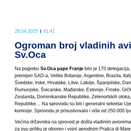
28.04.2025
01:41
Ogroman broj vladinih av
Sv.Oca
Na pogrebu
Sv.Oca pape Franje
bilo je 170 delegacija, 
premijeri SAD-a, Velike Britanije, Argentine, Brazila, Ita
Švedske, Irske, Hrvatske, Litve, Latvije, Španjolske, Da
Rumunjske, Švicarske, Mađarske, Estonije, Finske, Grčk
Zealanda, Dominikanske Republike, Zelenortskih otoka
Republike… Na sprovodu su bili i generalni sekretar Uj
komisije. Sprovodu je prisustvovalo i više od 250.000 lju
Većina državnika na sprovod je došla vladinim avionima k
za ovu priliku je otvoren i vojni aerodrom Pratica di Mar