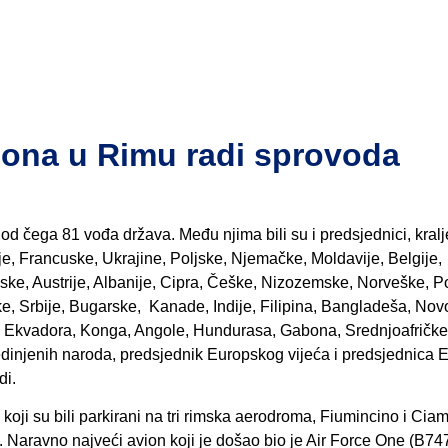
iona u Rimu radi sprovoda
od čega 81 vođa država. Među njima bili su i predsjednici, kralje
lije, Francuske, Ukrajine, Poljske, Njemačke, Moldavije, Belgije,
nske, Austrije, Albanije, Cipra, Češke, Nizozemske, Norveške, P
e, Srbije, Bugarske, Kanade, Indije, Filipina, Bangladeša, Nov
, Ekvadora, Konga, Angole, Hundurasa, Gabona, Srednjoafričke
edinjenih naroda, predsjednik Europskog vijeća i predsjednica 
di.
oji su bili parkirani na tri rimska aerodroma, Fiumincino i Ciam
e. Naravno najveći avion koji je došao bio je Air Force One (B74