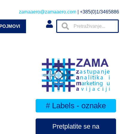
zamaaero@zamaaero.com
| +385(0)1/3465886
 POJMOVI
# Labels - oznake
Pretplatite se na