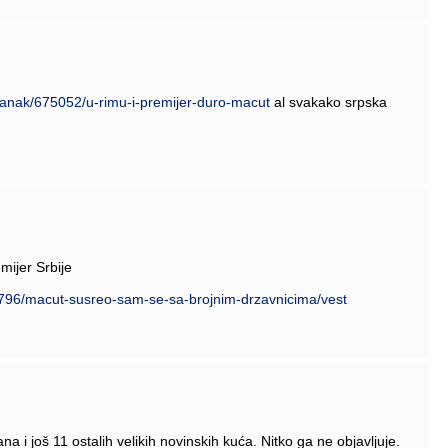
/clanak/675052/u-rimu-i-premijer-duro-macut
al svakako srpska
mijer Srbije
66796/macut-susreo-sam-se-sa-brojnim-drzavnicima/vest
 i još 11 ostalih velikih novinskih kuća. Nitko ga ne objavljuje.