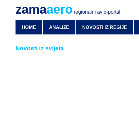
zama
aero
regionalni avio-portal
HOME
ANALIZE
NOVOSTI IZ REGIJE
Novosti iz svijeta