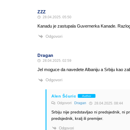
ZZZ
28.04.2025. 05:50
Kanadu je zastupala Guvernerka Kanade. Razlog n
Odgovori
Dragan
28.04.2025. 02:59
Jel moguce da navedete Albaniju a Srbiju kao z
Odgovori
Alen Šćuric
Author
Odgovori
Dragan
28.04.2025. 08:44
Srbiju nije predstavljao ni predsjednik, ni
predsjednik, kralj ili premijer.
Odgovori