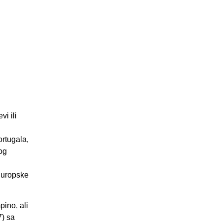
vi ili
ortugala,
og
Europske
pino, ali
7) sa