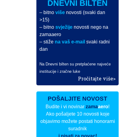
DNEVNI BILTEN
– bitno
više
novosti (svaki dan
>15)
– bitno
svježije
novosti nego na
zamaaero
– stiže
na vaš e-mail
svaki radni
dan
Na Dnevni bilten su pretplaćene najveće
institucije i zračne luke
Pročitajte više>
POŠALJITE NOVOST
Budite i vi novinar
zama
aero
!
Ako pošaljete 10 novosti koje
objavimo možete postati honorarni
suradnik
i pisati za novac!