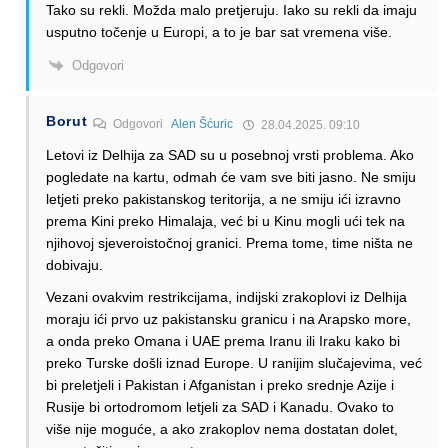
Tako su rekli. Možda malo pretjeruju. Iako su rekli da imaju
usputno točenje u Europi, a to je bar sat vremena više.
Odgovori
Borut
Odgovori
Alen Šćuric
28.04.2025. 09:10
Letovi iz Delhija za SAD su u posebnoj vrsti problema. Ako
pogledate na kartu, odmah će vam sve biti jasno. Ne smiju
letjeti preko pakistanskog teritorija, a ne smiju ići izravno
prema Kini preko Himalaja, već bi u Kinu mogli ući tek na
njihovoj sjeveroistočnoj granici. Prema tome, time ništa ne
dobivaju.
Vezani ovakvim restrikcijama, indijski zrakoplovi iz Delhija
moraju ići prvo uz pakistansku granicu i na Arapsko more,
a onda preko Omana i UAE prema Iranu ili Iraku kako bi
preko Turske došli iznad Europe. U ranijim slučajevima, već
bi preletjeli i Pakistan i Afganistan i preko srednje Azije i
Rusije bi ortodromom letjeli za SAD i Kanadu. Ovako to
više nije moguće, a ako zrakoplov nema dostatan dolet,