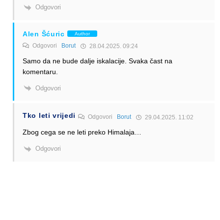
Odgovori
Alen Šćuric
Author
Odgovori
Borut
28.04.2025. 09:24
Samo da ne bude dalje iskalacije. Svaka čast na
komentaru.
Odgovori
Tko leti vrijedi
Odgovori
Borut
29.04.2025. 11:02
Zbog cega se ne leti preko Himalaja…
Odgovori