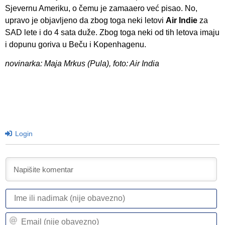
Sjevernu Ameriku, o čemu je zamaaero već pisao. No,
upravo je objavljeno da zbog toga neki letovi
Air Indie
za
SAD lete i do 4 sata duže. Zbog toga neki od tih letova imaju
i dopunu goriva u Beču i Kopenhagenu.
novinarka: Maja Mrkus (Pula), foto: Air India
Login
I
ili
n
Em
(n