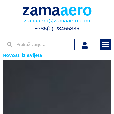
zama
aero
zamaaero@zamaaero.com
+385(0)1/3465886
Novosti iz svijeta