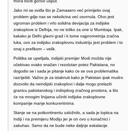
mora točiti gorivo usput.
Jako mi se sviđa što je Zamaaero već primijetio ovaj
problem gdje nas se nekolicina već osvrnula. OIvo jest
ogroman problem i vrlo solidna devijacija za indijske
zrakoplove iz Delhija, no ne toliko za one iz Mumbaja. Ipak,
kakako je Delhi glavni grad i k tome najprometnija zračna
luka, ovo za indijsku zrakoplovnu industriju jest problem i to
onaj s prefikom – velik.
Politika se upetljala, indijski premijer Modi možda nije
očekivao ovako snažan i rezolutan potez Pakistana, no
dogodio se i sada je pitanje kako će se ova problematika
razriješiti. Važno je za istaknuti kako je Pakistan ipak mudro
dozvolio da neindijski zrakoplovi i dalje mogu prelaziti
granicu pakistanskog i indisjskog zračnog prostora, a što
će na mnogim linijama učiniti indijske zrakoplovne
kompanije manje konkurentnima.
Stanje se na potkontinentu usložnilo, a sada je loptica na
Indiji i na premijeru Modiju jer je on ovo u konačnici i
zakuhao. Samo da ne bude neke daljnje eskalacije.