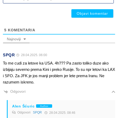
(n
ob
ob
5
KOMENTAR/A
Najnoviji
SPQR
28.04.2025. 06:00
To me cudi za letove ka USA. 4h??? Pa zasto toliko duze ako
izbijaju severno prema Kini i preko Rusije. To su npr letovi ka LAX
i SFO. Za JFK je jos manji problem jer lete prema Iranu. Ne
razumem iskreno.
Odgovori
Alen Šćuric
Author
Odgovori
SPQR
28.04.2025. 08:46