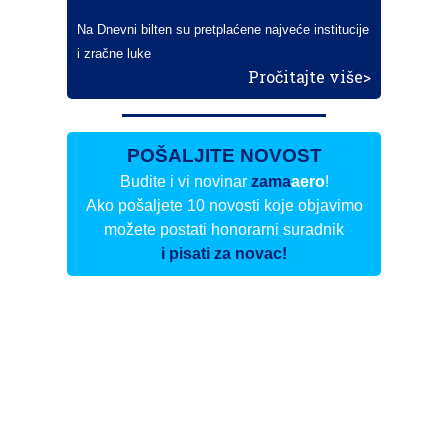
Na Dnevni bilten su pretplaćene najveće institucije
i zračne luke
Pročitajte više>
POŠALJITE NOVOST
Budite i vi novinar
zama
aero
!
Ako pošaljete 10 novosti koje objavimo
možete postati honorarni suradnik
i pisati za novac!
Info
Pretplata na dnevne biltene
Update