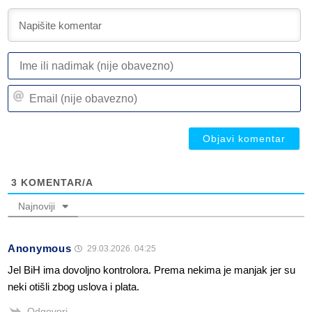
I
ili
n
Em
(n
(n
ob
ob
3
KOMENTAR/A
Najnoviji
Anonymous
29.03.2026. 04:25
Jel BiH ima dovoljno kontrolora. Prema nekima je manjak jer su
neki otišli zbog uslova i plata.
Odgovori