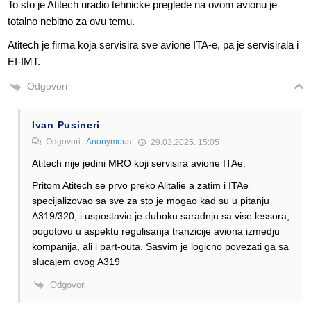
To sto je Atitech uradio tehnicke preglede na ovom avionu je
totalno nebitno za ovu temu.
Atitech je firma koja servisira sve avione ITA-e, pa je servisirala i
EI-IMT.
Odgovori
Ivan Pusineri
Odgovori
Anonymous
29.03.2025. 15:05
Atitech nije jedini MRO koji servisira avione ITAe.
Pritom Atitech se prvo preko Alitalie a zatim i ITAe
specijalizovao sa sve za sto je mogao kad su u pitanju
A319/320, i uspostavio je duboku saradnju sa vise lessora,
pogotovu u aspektu regulisanja tranzicije aviona izmedju
kompanija, ali i part-outa. Sasvim je logicno povezati ga sa
slucajem ovog A319
Odgovori