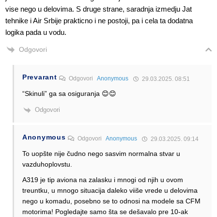
vise nego u delovima. S druge strane, saradnja izmedju Jat
tehnike i Air Srbije prakticno i ne postoji, pa i cela ta dodatna
logika pada u vodu.
Odgovori
Prevarant
Odgovori
Anonymous
29.03.2025. 08:51
“Skinuli” ga sa osiguranja 😊😊
Odgovori
Anonymous
Odgovori
Anonymous
29.03.2025. 09:14
To uopšte nije čudno nego sasvim normalna stvar u
vazduhoplovstu.
A319 je tip aviona na zalasku i mnogi od njih u ovom
treuntku, u mnogo situacija daleko viiše vrede u delovima
nego u komadu, posebno se to odnosi na modele sa CFM
motorima! Pogledajte samo šta se dešavalo pre 10-ak