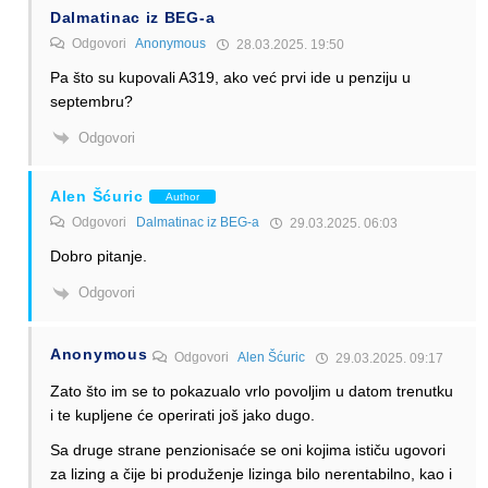
Dalmatinac iz BEG-a
Odgovori
Anonymous
28.03.2025. 19:50
Pa što su kupovali A319, ako već prvi ide u penziju u
septembru?
Odgovori
Alen Šćuric
Author
Odgovori
Dalmatinac iz BEG-a
29.03.2025. 06:03
Dobro pitanje.
Odgovori
Anonymous
Odgovori
Alen Šćuric
29.03.2025. 09:17
Zato što im se to pokazualo vrlo povoljim u datom trenutku
i te kupljene će operirati još jako dugo.
Sa druge strane penzionisaće se oni kojima ističu ugovori
za lizing a čije bi produženje lizinga bilo nerentabilno, kao i