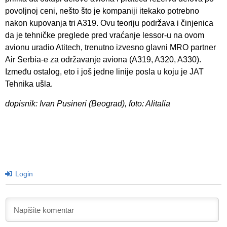
povoljnoj ceni, nešto što je kompaniji itekako potrebno
nakon kupovanja tri A319. Ovu teoriju podržava i činjenica
da je tehničke preglede pred vraćanje lessor-u na ovom
avionu uradio Atitech, trenutno izvesno glavni MRO partner
Air Serbia-e za održavanje aviona (A319, A320, A330).
Između ostalog, eto i još jedne linije posla u koju je JAT
Tehnika ušla.
dopisnik: Ivan Pusineri (Beograd), foto: Alitalia
Login