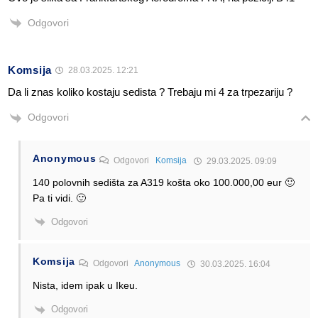
Odgovori
Komsija
28.03.2025. 12:21
Da li znas koliko kostaju sedista ? Trebaju mi 4 za trpezariju ?
Odgovori
Anonymous
Odgovori
Komsija
29.03.2025. 09:09
140 polovnih sedišta za A319 košta oko 100.000,00 eur 🙂
Pa ti vidi. 🙂
Odgovori
Komsija
Odgovori
Anonymous
30.03.2025. 16:04
Nista, idem ipak u Ikeu.
Odgovori