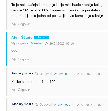
To je nekadašnja kompanija italije miki laude arttalija koja je
negdje ’92 treće ili 90 6 7 nisam siguran kad je prestala s
radom ali je bila jedna od poznatijih avio kompanija u italijи
Odgovori
Alen Šćuric
Author
Odgovori
Miroslav
29.03.2025. 06:10
???
Odgovori
Anonymous
Odgovori
Anonymous
29.03.2025. 02:09
Koliko ste robot od 1 do 10?
Odgovori
Anonymous
Odgovori
Anonymous
29.03.2025. 09:07