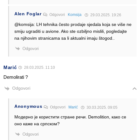
Alen Foglar
Odgovori
Komsija
29.03.2025. 19:26
@komsija: LH tehnika često prodaje sjedala koja se više ne
smiju ugraditi u avione. Ako ste ozbiljno mislili, pogledajte
na njihovim stranicama sa li aktualni imaju štogod..
Odgovori
Marić
28.03.2025. 11:10
Demolirati ?
Odgovori
Anonymous
Odgovori
Marić
30.03.2025. 09:05
Модерно је користити стране речи. Demolition, како се
оно каже на српском?
Odgovori