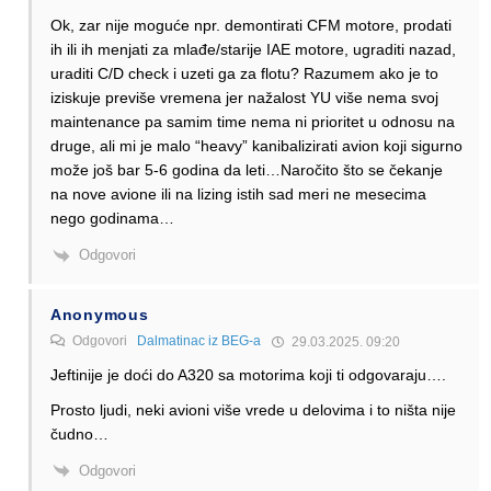
Ok, zar nije moguće npr. demontirati CFM motore, prodati
ih ili ih menjati za mlađe/starije IAE motore, ugraditi nazad,
uraditi C/D check i uzeti ga za flotu? Razumem ako je to
iziskuje previše vremena jer nažalost YU više nema svoj
maintenance pa samim time nema ni prioritet u odnosu na
druge, ali mi je malo “heavy” kanibalizirati avion koji sigurno
može još bar 5-6 godina da leti…Naročito što se čekanje
na nove avione ili na lizing istih sad meri ne mesecima
nego godinama…
Odgovori
Anonymous
Odgovori
Dalmatinac iz BEG-a
29.03.2025. 09:20
Jeftinije je doći do A320 sa motorima koji ti odgovaraju….
Prosto ljudi, neki avioni više vrede u delovima i to ništa nije
čudno…
Odgovori