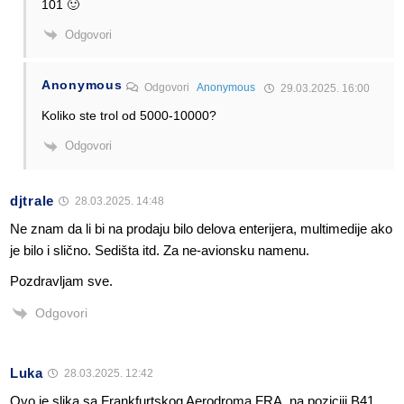
101 🙂
Odgovori
Anonymous
Odgovori
Anonymous
29.03.2025. 16:00
Koliko ste trol od 5000-10000?
Odgovori
djtrale
28.03.2025. 14:48
Ne znam da li bi na prodaju bilo delova enterijera, multimedije ako
je bilo i slično. Sedišta itd. Za ne-avionsku namenu.
Pozdravljam sve.
Odgovori
Luka
28.03.2025. 12:42
Ovo je slika sa Frankfurtskog Aerodroma FRA, na poziciji B41