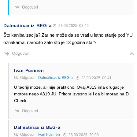
Odgovori
Dalmatinac iz BEG-a
28.03.2025. 08:40
Što kanibalizacija? Zar ne može da se vrati u letno stanje pod YU
oznakama, naročito zato što je 13 godina star?
Odgovori
Ivan Pusineri
Odgovori
Dalmatinac iz BEG-a
28.03.2025. 09:41
U teoriji moze, ali nije prakticno. Ovaj A319 ima drugacije
motore nego A319 JU. Pritom izvesno je i da bi morao na D
Check
Odgovori
Dalmatinac iz BEG-a
Odgovori
Ivan Pusineri
28.03.2025. 20:00