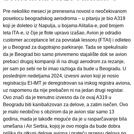
Pre nekoliko meseci je prenesena novost o neočekivanom
posetiocu beogradskog aerodroma – u pitanju je bio A319
koji je doleteo iz Napulja, u bojama Alitalia-e, pod brojem
leta ITA-e, iz čije je flote upravo izašao. Avion je odradio
customer acceptance let za povratak lessoru (FTAI) i odleteo
je u Beograd za dugotrajno parkiranje. Tada se spekulisalo
da je Beograd bio samo privremeno stajalište dok se avion
prebaci drugoj kompaniji ili na drugi aerodrom za rezanje,
jer sam po sebi ne bi imao razloga da bude u Beogradu. U
poslednjim nedeljama 2024, izvesni avion koji je nosio
registraciju EI-IMT je deregistrovan sa irskog registra aviona,
uz napomenu da nije prebačen ni na jedan drugi registar.
Ovo znači da je trenutno izvesno da će ovaj A319 u
Beogradu biti kanibalizovan za delove, a zatim isečen. Ovo
je malo neobično s obzirom da je avion star samo 13
godina, mada je takođe moguće da je u rasparčavanje bila
umešana i Air Serbia, kojoj je ovo mogla da bude dobra
prilika da otkupi delove aviona i prateću rezervu delova po