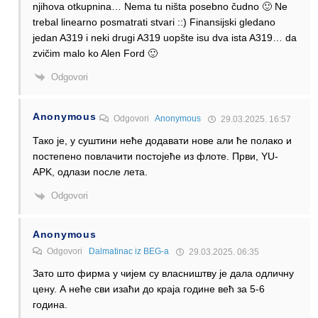
njihova otkupnina… Nema tu ništa posebno čudno 🙂 Ne
trebal linearno posmatrati stvari ::) Finansijski gledano
jedan A319 i neki drugi A319 uopšte isu dva ista A319… da
zvičim malo ko Alen Ford 🙂
Odgovori
Anonymous
Odgovori
Anonymous
29.03.2025. 16:57
Тако је, у суштини неће додавати нове али ће полако и
постепено повлачити постојеће из флоте. Први, YU-
APK, одлази после лета.
Odgovori
Anonymous
Odgovori
Dalmatinac iz BEG-a
29.03.2025. 06:35
Зато што фирма у чијем су власништву је дала одличну
цену. А неће сви изаћи до краја године већ за 5-6
година.