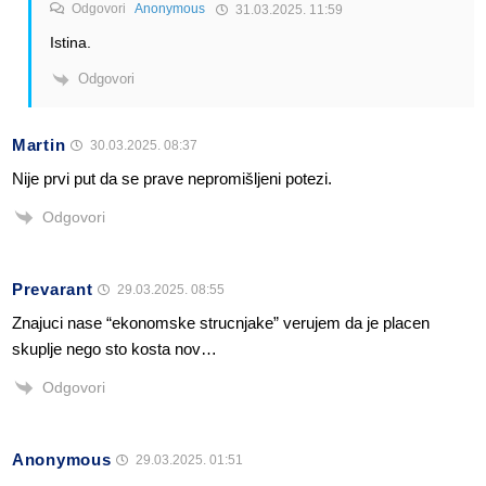
Odgovori
Anonymous
31.03.2025. 11:59
Istina.
Odgovori
Martin
30.03.2025. 08:37
Nije prvi put da se prave nepromišljeni potezi.
Odgovori
Prevarant
29.03.2025. 08:55
Znajuci nase “ekonomske strucnjake” verujem da je placen
skuplje nego sto kosta nov…
Odgovori
Anonymous
29.03.2025. 01:51