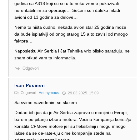
godina sa A318 koji su se u to neko vreme pokazivali
nerentabilnim za operacije… Sečeni su i daleko mlađi
avioni od 13 godina za delove…
Nema tu ništa čudno, nekada avion star 25 godina može
da bude isplativiji od onog starog 15 a to zavisi od mnogo
faktora…
Naposletku Air Serbia i Jat Tehnika vrlo blisko sarađuju, ne
znam otkud vam ta informacija.
Odgovori
Ivan Pusineri
Odgovori
Anonymous
29.03.2025. 15:09
Sa svime navedenim se slazem.
Dodao bih jos da je Air Serbia zapravo u manjini u Evropi,
barem po pitanju izbora motora. Vecina kompanija koristi/je
koristila CFMove motore jer su fleksibilniji i mogu mnogo
lakse da se de-rate-uju cime kompanije stede na
odrzavanju i potrosnji goriva