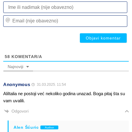
I
ili
n
Em
(n
(n
ob
ob
58
KOMENTAR/A
Najnoviji
Anonymous
31.03.2025. 11:54
AliItalia ne postoji već nekoliko godina unazad. Boga pitaj šta su
vam uvalili.
Odgovori
Alen Šćuric
Author