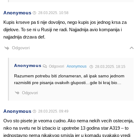
Anonymous
28.03.2025. 10:58
Kupis krseve pa ti nije dovoljno, nego kupis jos jednog krsa za
dijelove. To se ni u Rusiji ne radi. Najjadnija avio kompanija i
najjadnija drzava def.
Odgovori
Anonymous
Odgovori
Anonymous
28.03.2025. 18:15
Razumem potrebu biti zlonameran, ali ipak samo jednom
razmisliti pre pisanja ovakvih gluposti…gde bi kraj bio…
Odgovori
Anonymous
28.03.2025. 09:49
Ovo sto pisete je veoma cudno. Ako nema nekih vecih ostecenja,
niko na svetu ne bi izbacio iz upotrebe 13 godina star A319 – to
jednostavno nema nikakvog smisla jer u komadu svakako vredi