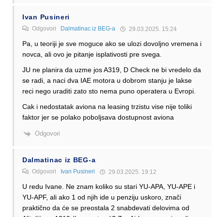
Ivan Pusineri
Odgovori
Dalmatinac iz BEG-a
29.03.2025. 15:24
Pa, u teoriji je sve moguce ako se ulozi dovoljno vremena i
novca, ali ovo je pitanje isplativosti pre svega.
JU ne planira da uzme jos A319, D Check ne bi vredelo da
se radi, a naci dva IAE motora u dobrom stanju je lakse
reci nego uraditi zato sto nema puno operatera u Evropi.
Cak i nedostatak aviona na leasing trzistu vise nije toliki
faktor jer se polako poboljsava dostupnost aviona
Odgovori
Dalmatinac iz BEG-a
Odgovori
Ivan Pusineri
29.03.2025. 19:12
U redu Ivane. Ne znam koliko su stari YU-APA, YU-APE i
YU-APF, ali ako 1 od njih ide u penziju uskoro, znači
praktično da će se preostala 2 snabdevati delovima od