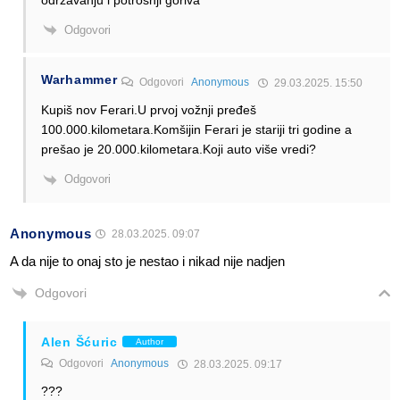
Odgovori
Warhammer
Odgovori
Anonymous
29.03.2025. 15:50
Kupiš nov Ferari.U prvoj vožnji pređeš
100.000.kilometara.Komšijin Ferari je stariji tri godine a
prešao je 20.000.kilometara.Koji auto više vredi?
Odgovori
Anonymous
28.03.2025. 09:07
A da nije to onaj sto je nestao i nikad nije nadjen
Odgovori
Alen Šćuric
Author
Odgovori
Anonymous
28.03.2025. 09:17
???