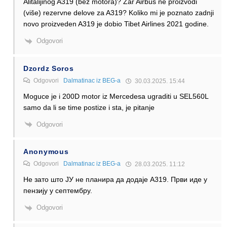
Alitalijinog A319 (bez motora)? Zar Airbus ne proizvodi
(više) rezervne delove za A319? Koliko mi je poznato zadnji
novo proizveden A319 je dobio Tibet Airlines 2021 godine.
Odgovori
Dzordz Soros
Odgovori
Dalmatinac iz BEG-a
30.03.2025. 15:44
Moguce je i 200D motor iz Mercedesa ugraditi u SEL560L
samo da li se time postize i sta, je pitanje
Odgovori
Anonymous
Odgovori
Dalmatinac iz BEG-a
28.03.2025. 11:12
Не зато што ЈУ не планира да додаје А319. Први иде у
пензију у септембру.
Odgovori