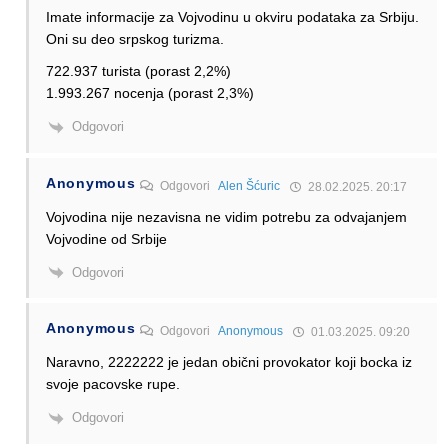
Imate informacije za Vojvodinu u okviru podataka za Srbiju.
Oni su deo srpskog turizma.
722.937 turista (porast 2,2%)
1.993.267 nocenja (porast 2,3%)
Odgovori
Anonymous
Odgovori
Alen Šćuric
28.02.2025. 20:17
Vojvodina nije nezavisna ne vidim potrebu za odvajanjem
Vojvodine od Srbije
Odgovori
Anonymous
Odgovori
Anonymous
01.03.2025. 09:20
Naravno, 2222222 je jedan obični provokator koji bocka iz
svoje pacovske rupe.
Odgovori