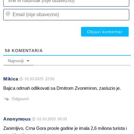
ili
n
Em
(n
(n
ob
ob
58
KOMENTAR/A
Najnoviji
Mikica
01.03.2025. 22:00
Bajica odmah odlikovati sa Dmitrom Zvonimiron, zasluzio je.
Odgovori
Anonymous
01.03.2025. 00:33
Zanimljivo, Crna Gora prosle godine je imala 2,6 miliona turista i