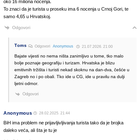
oko 16 miliona nocenja.
To znaci da je turista u proseku ima 6 nocenja u Crnoj Gori, te
samo 4,65 u Hrvatskoj.
Odgovori
Toms
Odgovori
Anonymous
21.07.2026. 21:00
Bajate vijesti no nema ništa zanimljivo u tome, tko malo
bolje poznaje geografiju i turizam. Hrvatska je blizu
emitivnih tržišta i turisti nekad skoknu na dan-dva, češće u
Zagreb no i po obali. Tko ide u CG, ide u pravilu na dulji
ljetni odmor.
Odgovori
Anonymous
28.02.2025. 21:44
BiH ima problem ne prijavljivljivanja turista tako da je brojka
daleko veća, ali šta je tu je