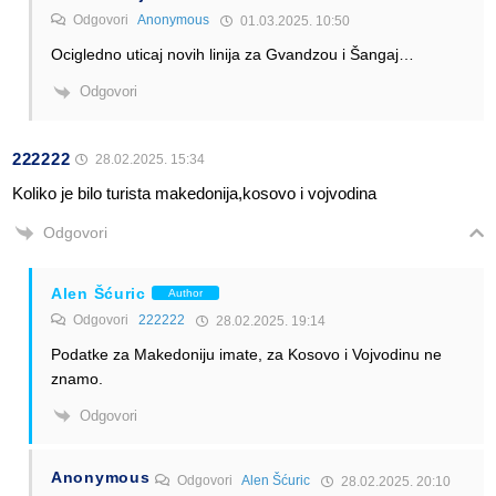
Odgovori
Anonymous
01.03.2025. 10:50
Ocigledno uticaj novih linija za Gvandzou i Šangaj…
Odgovori
222222
28.02.2025. 15:34
Koliko je bilo turista makedonija,kosovo i vojvodina
Odgovori
Alen Šćuric
Author
Odgovori
222222
28.02.2025. 19:14
Podatke za Makedoniju imate, za Kosovo i Vojvodinu ne
znamo.
Odgovori
Anonymous
Odgovori
Alen Šćuric
28.02.2025. 20:10