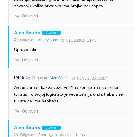
shvacaju kolike hrvatska ima brojke per capita.
Odgovori
Alen Šćuric
Author
Odgovori
Anonymous
01.03.2025. 11:46
Upravo tako.
Odgovori
Pera
Odgovori
Alen Šćuric
01.03.2025. 10:07
Aman zaman kakve veze veličina zemlje ima sa brojem
turista. Po tvojoj logici što je veća zemlja onda treba više
turista da ima hahhaha
Odgovori
Alen Šćuric
Author
Odgovori
Pera
01.03.2025. 11:36