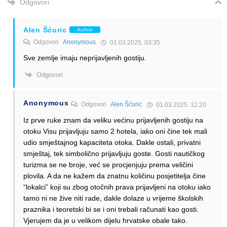
Odgovori
Alen Šćuric
Author
Odgovori
Anonymous
01.03.2025. 03:35
Sve zemlje imaju neprijavljenih gostiju.
Odgovori
Anonymous
Odgovori
Alen Šćuric
01.03.2025. 12:20
Iz prve ruke znam da veliku većinu prijavljenih gostiju na
otoku Visu prijavljuju samo 2 hotela, iako oni čine tek mali
udio smještajnog kapaciteta otoka. Dakle ostali, privatni
smještaj, tek simbolično prijavljuju goste. Gosti nautičkog
turizma se ne broje, već se procjenjuju prema veličini
plovila. A da ne kažem da znatnu količinu posjetitelja čine
“lokalci” koji su zbog otočnih prava prijavljeni na otoku iako
tamo ni ne žive niti rade, dakle dolaze u vrijeme školskih
praznika i teoretski bi se i oni trebali računati kao gosti.
Vjerujem da je u velikom dijelu hrvatske obale tako.