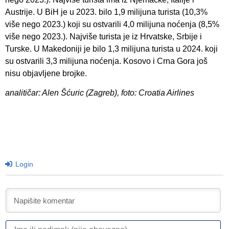
Austrije. U BiH je u 2023. bilo 1,9 milijuna turista (10,3%
više nego 2023.) koji su ostvarili 4,0 milijuna noćenja (8,5%
više nego 2023.). Najviše turista je iz Hrvatske, Srbije i
Turske. U Makedoniji je bilo 1,3 milijuna turista u 2024. koji
su ostvarili 3,3 milijuna noćenja. Kosovo i Crna Gora još
nisu objavljene brojke.
analitičar: Alen Šćuric (Zagreb), foto: Croatia Airlines
Login
I