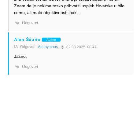
Znam da je nekima tesko prihvatiti uspjeh Hrvatske u bilo
cemu, ali malo objektivnosti ipak…
Odgovori
Alen Šćuric
Author
Odgovori
Anonymous
02.03.2025. 00:47
Jasno.
Odgovori
Anonymous
28.02.2025. 14:32
Hrvatska ima skoro 6 puta vise turista godisnje nego stanovnika.
Ja misli da smo rekorderi po broju turista po glavi stanovnika.
Odgovori
Alen Šćuric
Author
Odgovori
Anonymous