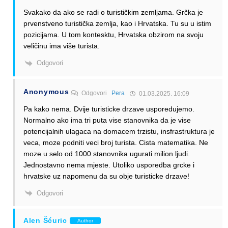
Svakako da ako se radi o turističkim zemljama. Grčka je
prvenstveno turistička zemlja, kao i Hrvatska. Tu su u istim
pozicijama. U tom kontesktu, Hrvatska obzirom na svoju
veličinu ima više turista.
Odgovori
Anonymous
Odgovori
Pera
01.03.2025. 16:09
Pa kako nema. Dvije turisticke drzave usporedujemo.
Normalno ako ima tri puta vise stanovnika da je vise
potencijalnih ulagaca na domacem trzistu, insfrastruktura je
veca, moze podniti veci broj turista. Cista matematika. Ne
moze u selo od 1000 stanovnika ugurati milion ljudi.
Jednostavno nema mjeste. Utoliko usporedba grcke i
hrvatske uz napomenu da su obje turisticke drzave!
Odgovori
Alen Šćuric
Author