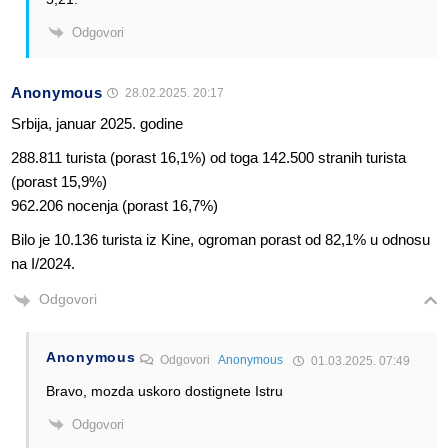
Odgovori
Anonymous
28.02.2025. 20:17
Srbija, januar 2025. godine
288.811 turista (porast 16,1%) od toga 142.500 stranih turista
(porast 15,9%)
962.206 nocenja (porast 16,7%)
Bilo je 10.136 turista iz Kine, ogroman porast od 82,1% u odnosu
na I/2024.
Odgovori
Anonymous
Odgovori
Anonymous
01.03.2025. 07:49
Bravo, mozda uskoro dostignete Istru
Odgovori