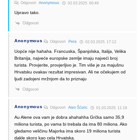
Odgovori
Anonymous
02.03.2025. 00:49
Upravo tako.
Odgovori
Anonymous
Odgovori
Pera
02.03.2025. 17:12
Uopće nije hahaha. Francuska, Španjolska, Italija, Velika
Britanija, najveće europske zemlje imaju najveći broj
turista. Provjerite, provjerljivo je. Tim više je za majušnu
Hrvatsku ovakav rezultat impresivan. Ali ne očekujem od
ljudi zadojeni mržnjom da to priznaju
Odgovori
Anonymous
Odgovori
Alen Šćuric
01.03.2025. 11:16
Au Alene ova vam je dobra ahahahha Grčka samo 35,9
miliona turista, po vama bi trebala da ima 80 miliona. Ako
gledamo veličinu Majorka ima skoro 19 miliona turista
dakle skoro kao cela Hrvatska.