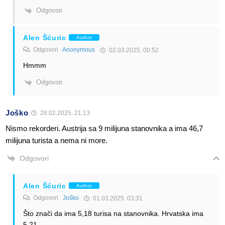
Odgovori
Alen Šćuric
Author
Odgovori
Anonymous
02.03.2025. 00:52
Hmmm
Odgovori
Joško
28.02.2025. 21:13
Nismo rekorderi. Austrija sa 9 milijuna stanovnika a ima 46,7
milijuna turista a nema ni more.
Odgovori
Alen Šćuric
Author
Odgovori
Joško
01.03.2025. 03:31
Što znači da ima 5,18 turisa na stanovnika. Hrvatska ima
5,21.