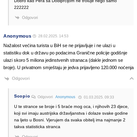
Dobro kad Pera sa Dodiprćijom ne troluje nego samo
222222
Odgovori
Anonymous
28.02.2025. 14:53
Nažalost većina turista u BiH se ne prijavljuje i ne ulazi u
statistiku dok u državu po podacima Granične policije godišnje
ulazi skoro 5 miliona jedinstvenih stranaca (dakle jednom se
broje). U privatnom smještaju je jedva prijavljeno 120.000 noćenja
Odgovori
Scopio
Odgovori
Anonymous
01.03.2025. 09:33
U te strance se broje i 5 braće mog oca, i njihovih 23 djece,
koji svi imaju austrijska državljanstva i dolaze svake godine
na ljeto u Bosni. Vjerujem da svaka obitelj ima najmanje 2
takva statisticka stranca
Odgovori