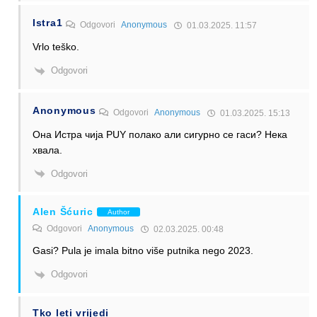
Istra1
Odgovori
Anonymous
01.03.2025. 11:57
Vrlo teško.
Odgovori
Anonymous
Odgovori
Anonymous
01.03.2025. 15:13
Она Истра чија PUY полако али сигурно се гаси? Нека
хвала.
Odgovori
Alen Šćuric
Author
Odgovori
Anonymous
02.03.2025. 00:48
Gasi? Pula je imala bitno više putnika nego 2023.
Odgovori
Tko leti vrijedi