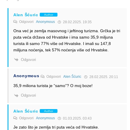
Alen Šćuric
Author
Odgovori
Anonymous
28.02.2025. 19:35
Ona već je zemlja masovnog i jeftinog turizma. Grčka je tri
puta veća država od Hrvatske i ima samo 35,9 miljuna
turista ili samo 77% više od Hrvatske. I imali su 147,8
milijuna noćenja, tek 57% noćenja više od Hrvatske.
Odgovori
Anonymous
Odgovori
Alen Šćuric
28.02.2025. 20:11
35,9 miliona turista je “samo”? O moj boze!
Odgovori
Alen Šćuric
Author
Odgovori
Anonymous
01.03.2025. 03:43
Je zato što je zemlja tri puta veća od Hrvatske.