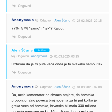
Odgovori
Anonymous
Odgovori
Alen Šćuric
28.02.2025. 22:15
77% i 57% “samo” i “tek”? Kajgot!
Odgovori
Alen Šćuric
Author
Odgovori
Anonymous
01.03.2025. 03:35
Ozbirom da je tri puta veća onda je to svakako samo i tek.
Odgovori
Anonymous
Odgovori
Alen Šćuric
01.03.2025. 09:00
Da, octio komentator ne shvaca omjere, da hrvatska
proporcionalno poveca broj nocenja za tri put koliko je
grcka veca od hrvatske, hrvatska bi imala 330 miliona
nocenja napsram grckih 148 miliona. Ljudi cesto ne