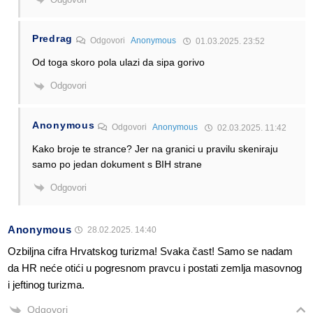
Predrag
Odgovori
Anonymous
01.03.2025. 23:52
Od toga skoro pola ulazi da sipa gorivo
Odgovori
Anonymous
Odgovori
Anonymous
02.03.2025. 11:42
Kako broje te strance? Jer na granici u pravilu skeniraju
samo po jedan dokument s BIH strane
Odgovori
Anonymous
28.02.2025. 14:40
Ozbiljna cifra Hrvatskog turizma! Svaka čast! Samo se nadam
da HR neće otići u pogresnom pravcu i postati zemlja masovnog
i jeftinog turizma.
Odgovori