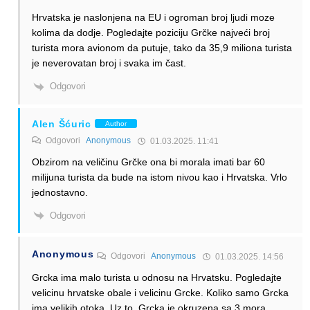
Hrvatska je naslonjena na EU i ogroman broj ljudi moze
kolima da dodje. Pogledajte poziciju Grčke najveći broj
turista mora avionom da putuje, tako da 35,9 miliona turista
je neverovatan broj i svaka im čast.
Odgovori
Alen Šćuric
Author
Odgovori
Anonymous
01.03.2025. 11:41
Obzirom na veličinu Grčke ona bi morala imati bar 60
milijuna turista da bude na istom nivou kao i Hrvatska. Vrlo
jednostavno.
Odgovori
Anonymous
Odgovori
Anonymous
01.03.2025. 14:56
Grcka ima malo turista u odnosu na Hrvatsku. Pogledajte
velicinu hrvatske obale i velicinu Grcke. Koliko samo Grcka
ima velikih otoka. Uz to, Grcka je okruzena sa 3 mora.