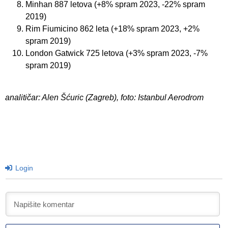
Minhan 887 letova (+8% spram 2023, -22% spram
2019)
Rim Fiumicino 862 leta (+18% spram 2023, +2%
spram 2019)
London Gatwick 725 letova (+3% spram 2023, -7%
spram 2019)
analitičar: Alen Šćuric (Zagreb), foto: Istanbul Aerodrom
Login
I