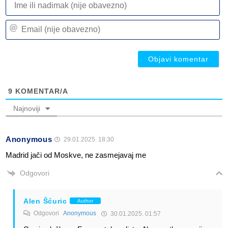
ili
n
Em
(n
(n
ob
ob
9
KOMENTAR/A
Najnoviji
Anonymous
29.01.2025. 18:30
Madrid jači od Moskve, ne zasmejavaj me
Odgovori
Alen Šćuric
Author
Odgovori
Anonymous
30.01.2025. 01:57