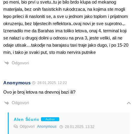
po meni, bio prvi u svetu..tu je bilo brdo klupa od mekanog
materijala, bez onih fasistickih rukodrzaca, na kojima ste mogli
lepo prileci ili nasloniti se, a sve u jednom jako toplom i prijatnom
okruzenju, bez bljestecih reflektora..ovaj novi je sve suprotno.,.
Iznenadilo me da Barahas ima toliko letova, onaj 4. terminal koji
se nalazi u drugoj dolini u odnosu na prva 3, jeste veliki, ali ne
odaje utisak…takodje na barajasu taxi traje jako dugo, i po 15-20
min, i tako je svaki put, sto malo nervira putnike
Odgovori
Anonymous
28.01.2025. 12:22
Ovo je broj letova na dnevnoj bazi ili?
Odgovori
Alen Šćuric
Author
Odgovori
Anonymous
28.01.2025. 13:32