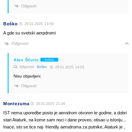
Odgovori
Boško
29.01.2025. 13:58
A gde su svetski aerpdromi
Odgovori
Alen Šćuric
Author
Odgovori
Boško
29.01.2025. 14:03
Nisu objavljeni.
Odgovori
Montezuma
28.01.2025. 21:34
IST nema uporedbe posto je aerodrom otvoren te godine, a dobri
stari Ataturk, na kome sam noci i dane proveo, otisao u istoriju…
Inace, sto se tice naj- friendly aerodroma za putnike, Ataturk je ,