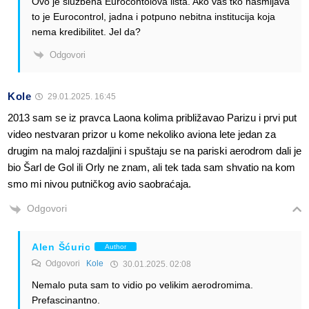
Ovo je službena Eurocontolova lista. Ako vas tko nasmijava
to je Eurocontrol, jadna i potpuno nebitna institucija koja
nema kredibilitet. Jel da?
Odgovori
Kole
29.01.2025. 16:45
2013 sam se iz pravca Laona kolima približavao Parizu i prvi put
video nestvaran prizor u kome nekoliko aviona lete jedan za
drugim na maloj razdaljini i spuštaju se na pariski aerodrom dali je
bio Šarl de Gol ili Orly ne znam, ali tek tada sam shvatio na kom
smo mi nivou putničkog avio saobraćaja.
Odgovori
Alen Šćuric
Author
Odgovori
Kole
30.01.2025. 02:08
Nemalo puta sam to vidio po velikim aerodromima.
Prefascinantno.