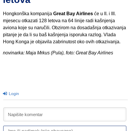
Hongkonška kompanija
Great Bay Airlines
će u II. i III.
mjesecu otkazati 128 letova na 64 linije radi kašnjenja
aviona koje su naručili. Obzirom na dosadašnja otkazivanja
pitanje je da li su baš kašnjenja isporuka razlog. Vlada
Hong Konga je objavila zabrinutost oko ovih otkazivanja.
novinarka: Maja Mrkus (Pula), foto: Great Bay Airlines
Login
I