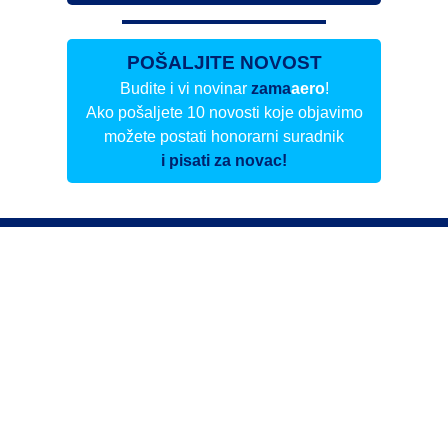
POŠALJITE NOVOST
Budite i vi novinar
zama
aero
!
Ako pošaljete 10 novosti koje objavimo
možete postati honorarni suradnik
i pisati za novac!
Info
Pretplata na dnevne biltene
Update
O nama
Kontakt