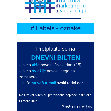
# Labels - oznake
Pretplatite se na
DNEVNI BILTEN
– bitno
više
novosti (svaki dan >15)
– bitno
svježije
novosti nego na
zamaaero
– stiže
na vaš e-mail
svaki radni dan
Na Dnevni bilten su pretplaćene najveće institucije
i zračne luke
Pročitajte više>