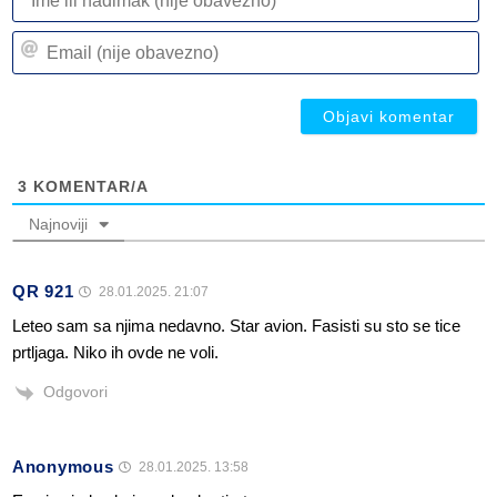
ili
n
Em
(n
(n
ob
ob
3
KOMENTAR/A
Najnoviji
QR 921
28.01.2025. 21:07
Leteo sam sa njima nedavno. Star avion. Fasisti su sto se tice
prtljaga. Niko ih ovde ne voli.
Odgovori
Anonymous
28.01.2025. 13:58