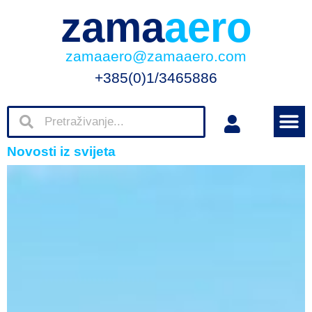
zama
aero
zamaaero@zamaaero.com
+385(0)1/3465886
Novosti iz svijeta