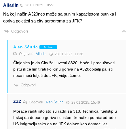
Alladin
28.01.2025. 10:27
Na koji način A320neo može sa punim kapacitetom putnika i
goriva poletjeti sa city aerodroma za JFK?
Odgovori
Alen Šćuric
Author
Odgovori
Alladin
28.01.2025. 11:36
Činjenica je da City želi uvesti A320. Hoće li produžavati
pistu ili će limitirati količinu goriva na A320obitelji pa isti
neće moći letjeti do JFK, vidjet ćemo.
Odgovori
ZZZ
Odgovori
Alen Šćuric
28.01.2025. 15:46
Morace raditi isto sto su radili sa 318. Technical fuelstip u
Irskoj da dopune gorivo i u istom trenutku putnici odrade
US imigraciju tako da na JFK dolaze kao domaci let.