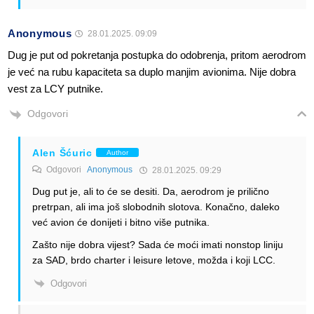
Anonymous
28.01.2025. 09:09
Dug je put od pokretanja postupka do odobrenja, pritom aerodrom
je već na rubu kapaciteta sa duplo manjim avionima. Nije dobra
vest za LCY putnike.
Odgovori
Alen Šćuric
Author
Odgovori
Anonymous
28.01.2025. 09:29
Dug put je, ali to će se desiti. Da, aerodrom je prilično
pretrpan, ali ima još slobodnih slotova. Konačno, daleko
već avion će donijeti i bitno više putnika.
Zašto nije dobra vijest? Sada će moći imati nonstop liniju
za SAD, brdo charter i leisure letove, možda i koji LCC.
Odgovori