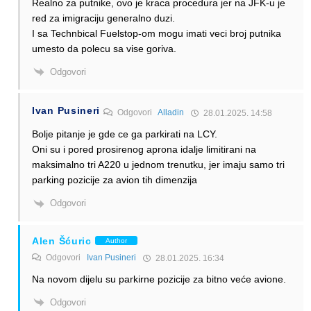
Realno za putnike, ovo je kraca procedura jer na JFK-u je
red za imigraciju generalno duzi.
I sa Technbical Fuelstop-om mogu imati veci broj putnika
umesto da polecu sa vise goriva.
Odgovori
Ivan Pusineri
Odgovori
Alladin
28.01.2025. 14:58
Bolje pitanje je gde ce ga parkirati na LCY.
Oni su i pored prosirenog aprona idalje limitirani na
maksimalno tri A220 u jednom trenutku, jer imaju samo tri
parking pozicije za avion tih dimenzija
Odgovori
Alen Šćuric
Author
Odgovori
Ivan Pusineri
28.01.2025. 16:34
Na novom dijelu su parkirne pozicije za bitno veće avione.
Odgovori