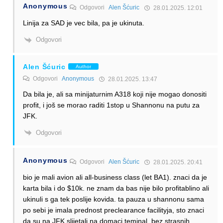
Anonymous
Odgovori
Alen Šćuric
28.01.2025. 12:01
Linija za SAD je vec bila, pa je ukinuta.
Odgovori
Alen Šćuric
Author
Odgovori
Anonymous
28.01.2025. 13:47
Da bila je, ali sa minijaturnim A318 koji nije mogao donositi
profit, i još se morao raditi 1stop u Shannonu na putu za
JFK.
Odgovori
Anonymous
Odgovori
Alen Šćuric
28.01.2025. 20:41
bio je mali avion ali all-business class (let BA1). znaci da je
karta bila i do $10k. ne znam da bas nije bilo profitablino ali
ukinuli s ga tek poslije kovida. ta pauza u shannonu sama
po sebi je imala prednost preclearance facilityja, sto znaci
da su na JFK slijetali na domaci teminal, bez strasnih