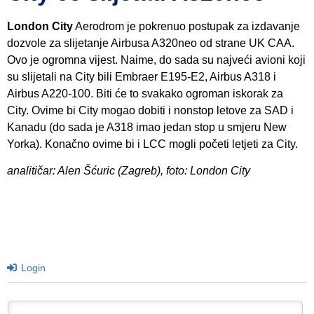
London City
Aerodrom je pokrenuo postupak za izdavanje
dozvole za slijetanje Airbusa A320neo od strane UK CAA.
Ovo je ogromna vijest. Naime, do sada su najveći avioni koji
su slijetali na City bili Embraer E195-E2, Airbus A318 i
Airbus A220-100. Biti će to svakako ogroman iskorak za
City. Ovime bi City mogao dobiti i nonstop letove za SAD i
Kanadu (do sada je A318 imao jedan stop u smjeru New
Yorka). Konačno ovime bi i LCC mogli početi letjeti za City.
analitičar: Alen Šćuric (Zagreb), foto: London City
Login