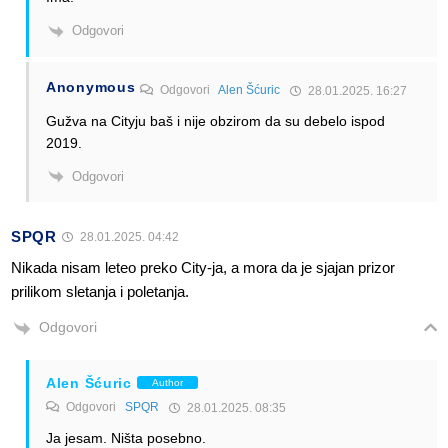
Odgovori
Anonymous
Odgovori
Alen Šćuric
28.01.2025. 16:27
Gužva na Cityju baš i nije obzirom da su debelo ispod
2019.
Odgovori
SPQR
28.01.2025. 04:42
Nikada nisam leteo preko City-ja, a mora da je sjajan prizor
prilikom sletanja i poletanja.
Odgovori
Alen Šćuric
Author
Odgovori
SPQR
28.01.2025. 08:35
Ja jesam. Ništa posebno.