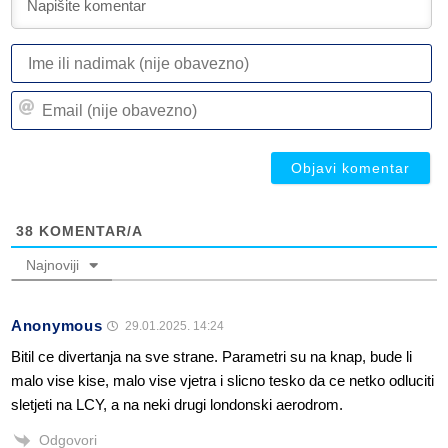
I
ili
n
Em
(n
(n
ob
ob
38
KOMENTAR/A
Najnoviji
Anonymous
29.01.2025. 14:24
Bitil ce divertanja na sve strane. Parametri su na knap, bude li
malo vise kise, malo vise vjetra i slicno tesko da ce netko odluciti
sletjeti na LCY, a na neki drugi londonski aerodrom.
Odgovori