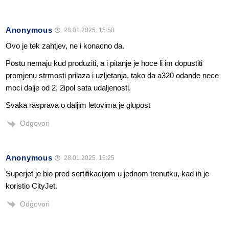
Anonymous
28.01.2025. 15:58
Ovo je tek zahtjev, ne i konacno da.
Postu nemaju kud produziti, a i pitanje je hoce li im dopustiti
promjenu strmosti prilaza i uzljetanja, tako da a320 odande nece
moci dalje od 2, 2ipol sata udaljenosti.
Svaka rasprava o daljim letovima je glupost
Odgovori
Anonymous
28.01.2025. 15:25
Superjet je bio pred sertifikacijom u jednom trenutku, kad ih je
koristio CityJet.
Odgovori