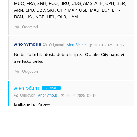
MUC, FRA, ZRH, FCO, BRU, CDG, AMS, ATH, CPH, BER,
ARN, SPU, DBV, SKP, OTP, MXP, OSL, MAD, LCY, LHR,
BCN, LIS , NCE, HEL, OLB, HAM…
Odgovori
Anonymous
Odgovori
Alen Šćuric
28.01.2025. 16:27
Ne bi. To bi bila dosta dobra linija za OU ako City napravi
sve kako treba.
Odgovori
Alen Šćuric
Author
Odgovori
Anonymous
29.01.2025. 02:12
Majko mila. Kajgot!
Odgovori
Anonymous
Odgovori
Alen Šćuric
29.01.2025. 02:16