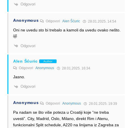
Odgovori
Anonymous
Odgovori
Alen Šćuric
28.01.2025. 14:54
Oni ne uvedu sto bi trebalo a kamoli da uvedu ovako nešto.
🤣
Odgovori
Alen Šćuric
Author
Odgovori
Anonymous
28.01.2025. 16:34
Jasno.
Odgovori
Anonymous
Odgovori
Anonymous
28.01.2025. 19:39
Pa nadam se što više poteza u Croatiji koje “ne treba
uvesti”. City, Madrid, Oslo, Milano, direkt Rim i Atenu,
funkcionalni Split schedule, A220 na linijama iz Zagreba za