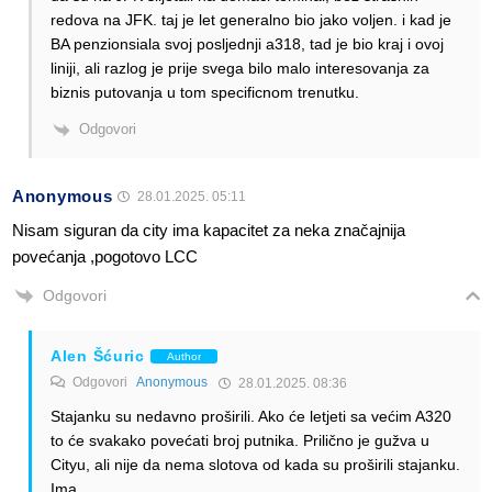
redova na JFK. taj je let generalno bio jako voljen. i kad je
BA penzionsiala svoj posljednji a318, tad je bio kraj i ovoj
liniji, ali razlog je prije svega bilo malo interesovanja za
biznis putovanja u tom specificnom trenutku.
Odgovori
Anonymous
28.01.2025. 05:11
Nisam siguran da city ima kapacitet za neka značajnija
povećanja ,pogotovo LCC
Odgovori
Alen Šćuric
Author
Odgovori
Anonymous
28.01.2025. 08:36
Stajanku su nedavno proširili. Ako će letjeti sa većim A320
to će svakako povećati broj putnika. Prilično je gužva u
Cityu, ali nije da nema slotova od kada su proširili stajanku.
Ima.