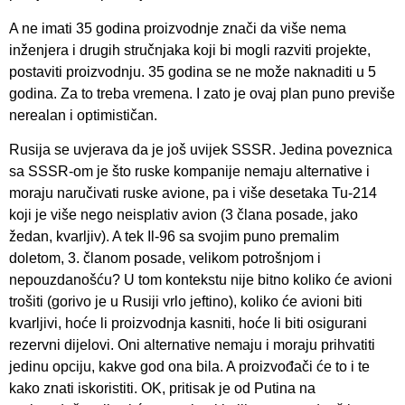
A ne imati 35 godina proizvodnje znači da više nema
inženjera i drugih stručnjaka koji bi mogli razviti projekte,
postaviti proizvodnju. 35 godina se ne može naknaditi u 5
godina. Za to treba vremena. I zato je ovaj plan puno previše
nerealan i optimističan.
Rusija se uvjerava da je još uvijek SSSR. Jedina poveznica
sa SSSR-om je što ruske kompanije nemaju alternative i
moraju naručivati ruske avione, pa i više desetaka Tu-214
koji je više nego neisplativ avion (3 člana posade, jako
žedan, kvarljiv). A tek Il-96 sa svojim puno premalim
doletom, 3. članom posade, velikom potrošnjom i
nepouzdanošću? U tom kontekstu nije bitno koliko će avioni
trošiti (gorivo je u Rusiji vrlo jeftino), koliko će avioni biti
kvarljivi, hoće li proizvodnja kasniti, hoće li biti osigurani
rezervni dijelovi. Oni alternative nemaju i moraju prihvatiti
jedinu opciju, kakve god ona bila. A proizvođači će to i te
kako znati iskoristiti. OK, pritisak je od Putina na