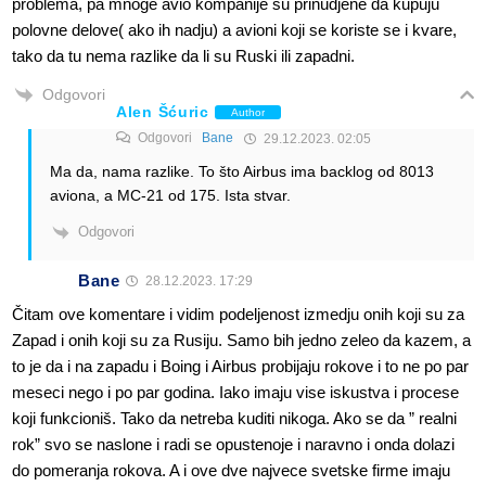
problema, pa mnoge avio kompanije su prinudjene da kupuju
polovne delove( ako ih nadju) a avioni koji se koriste se i kvare,
tako da tu nema razlike da li su Ruski ili zapadni.
Odgovori
Alen Šćuric
Author
Odgovori
Bane
29.12.2023. 02:05
Ma da, nama razlike. To što Airbus ima backlog od 8013
aviona, a MC-21 od 175. Ista stvar.
Odgovori
Bane
28.12.2023. 17:29
Čitam ove komentare i vidim podeljenost izmedju onih koji su za
Zapad i onih koji su za Rusiju. Samo bih jedno zeleo da kazem, a
to je da i na zapadu i Boing i Airbus probijaju rokove i to ne po par
meseci nego i po par godina. Iako imaju vise iskustva i procese
koji funkcioniš. Tako da netreba kuditi nikoga. Ako se da ” realni
rok” svo se naslone i radi se opustenoje i naravno i onda dolazi
do pomeranja rokova. A i ove dve najvece svetske firme imaju