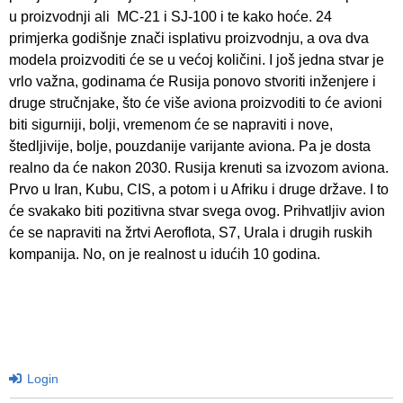
u proizvodnji ali MC-21 i SJ-100 i te kako hoće. 24
primjerka godišnje znači isplativu proizvodnju, a ova dva
modela proizvoditi će se u većoj količini. I još jedna stvar je
vrlo važna, godinama će Rusija ponovo stvoriti inženjere i
druge stručnjake, što će više aviona proizvoditi to će avioni
biti sigurniji, bolji, vremenom će se napraviti i nove,
štedljivije, bolje, pouzdanije varijante aviona. Pa je dosta
realno da će nakon 2030. Rusija krenuti sa izvozom aviona.
Prvo u Iran, Kubu, CIS, a potom i u Afriku i druge države. I to
će svakako biti pozitivna stvar svega ovog. Prihvatljiv avion
će se napraviti na žrtvi Aeroflota, S7, Urala i drugih ruskih
kompanija. No, on je realnost u idućih 10 godina.
Login