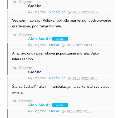
Odgovori
Srećko
Odgovori
Alen Šćuric
28.12.2023. 05:52
Već sam napisao. Politika, politički marketing, dodvoravanje
građanima, podizanje morala….
Odgovori
Alen Šćuric
Author
Odgovori
Srećko
28.12.2023. 08:41
Aha, prolongiranje rokova je podizanje morala. Jako
interesantno.
Odgovori
Srećko
Odgovori
Alen Šćuric
28.12.2023. 20:45
Što se čudite? Takvim manipulacijama se koriste sve vlade
svijeta.
Odgovori
Alen Šćuric
Author
Odgovori
Srećko
29.12.2023. 01:53