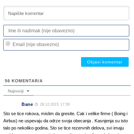
I
ili
n
Em
(n
(n
ob
ob
56
KOMENTAR/A
Najnoviji
Bane
28.12.2023. 17:39
Sto se tice rokova, mislim da gresite. Cak i velike firme ( Boing i
Airbus) ne uspevaju da odrze svoja obecanja . Kasnjenja su isto
talo po nekoliko godina. Sto se tice rezervnih delova, svi imaju