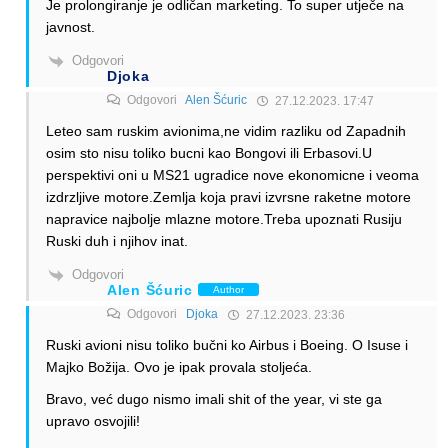
Je prolongiranje je odličan marketing. To super utječe na
javnost.
Odgovori
Djoka
Odgovori
Alen Šćuric
27.12.2023. 17:47
Leteo sam ruskim avionima,ne vidim razliku od Zapadnih
osim sto nisu toliko bucni kao Bongovi ili Erbasovi.U
perspektivi oni u MS21 ugradice nove ekonomicne i veoma
izdrzljive motore.Zemlja koja pravi izvrsne raketne motore
napravice najbolje mlazne motore.Treba upoznati Rusiju
Ruski duh i njihov inat.
Odgovori
Alen Šćuric
Author
Odgovori
Djoka
27.12.2023. 23:36
Ruski avioni nisu toliko bučni ko Airbus i Boeing. O Isuse i
Majko Božija. Ovo je ipak provala stoljeća.
Bravo, već dugo nismo imali shit of the year, vi ste ga
upravo osvojili!