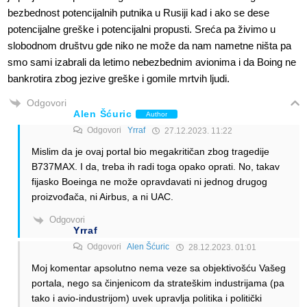
bezbednost potencijalnih putnika u Rusiji kad i ako se dese
potencijalne greške i potencijalni propusti. Sreća pa živimo u
slobodnom društvu gde niko ne može da nam nametne ništa pa
smo sami izabrali da letimo nebezbednim avionima i da Boing ne
bankrotira zbog jezive greške i gomile mrtvih ljudi.
Odgovori
Alen Šćuric
Author
Odgovori
Yrraf
27.12.2023. 11:22
Mislim da je ovaj portal bio megakritičan zbog tragedije
B737MAX. I da, treba ih radi toga opako oprati. No, takav
fijasko Boeinga ne može opravdavati ni jednog drugog
proizvođača, ni Airbus, a ni UAC.
Odgovori
Yrraf
Odgovori
Alen Šćuric
28.12.2023. 01:01
Moj komentar apsolutno nema veze sa objektivošću Vašeg
portala, nego sa činjenicom da strateškim industrijama (pa
tako i avio-industrijom) uvek upravlja politika i politički