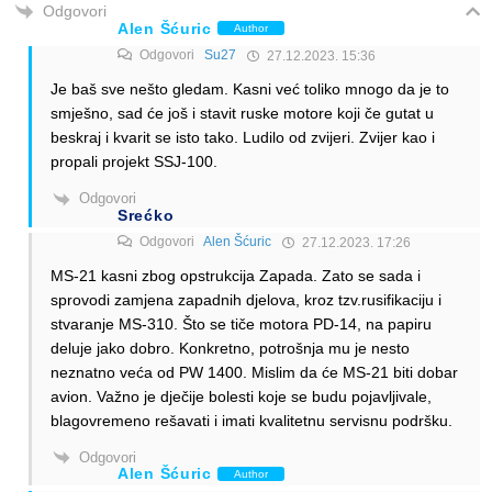
Odgovori
Alen Šćuric
Author
Odgovori
Su27
27.12.2023. 15:36
Je baš sve nešto gledam. Kasni već toliko mnogo da je to
smješno, sad će još i stavit ruske motore koji če gutat u
beskraj i kvarit se isto tako. Ludilo od zvijeri. Zvijer kao i
propali projekt SSJ-100.
Odgovori
Srećko
Odgovori
Alen Šćuric
27.12.2023. 17:26
MS-21 kasni zbog opstrukcija Zapada. Zato se sada i
sprovodi zamjena zapadnih djelova, kroz tzv.rusifikaciju i
stvaranje MS-310. Što se tiče motora PD-14, na papiru
deluje jako dobro. Konkretno, potrošnja mu je nesto
neznatno veća od PW 1400. Mislim da će MS-21 biti dobar
avion. Važno je dječije bolesti koje se budu pojavljivale,
blagovremeno rešavati i imati kvalitetnu servisnu podršku.
Odgovori
Alen Šćuric
Author