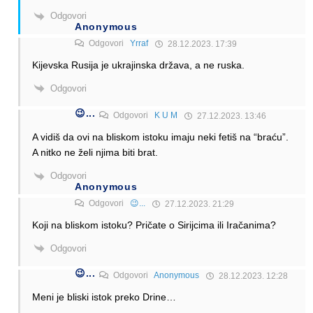
Odgovori
Anonymous
Odgovori
Yrraf
28.12.2023. 17:39
Kijevska Rusija je ukrajinska država, a ne ruska.
Odgovori
😉...
Odgovori
K U M
27.12.2023. 13:46
A vidiš da ovi na bliskom istoku imaju neki fetiš na “braću”.
A nitko ne želi njima biti brat.
Odgovori
Anonymous
Odgovori
😉...
27.12.2023. 21:29
Koji na bliskom istoku? Pričate o Sirijcima ili Iračanima?
Odgovori
😉...
Odgovori
Anonymous
28.12.2023. 12:28
Meni je bliski istok preko Drine…