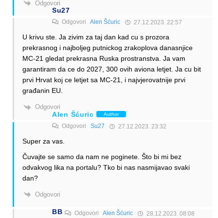
Odgovori
Su27
Odgovori
Alen Šćuric
27.12.2023. 22:57
U krivu ste. Ja zivim za taj dan kad cu s prozora
prekrasnog i najboljeg putnickog zrakoplova danasnjice
MC-21 gledat prekrasna Ruska prostranstva. Ja vam
garantiram da ce do 2027, 300 ovih aviona letjet. Ja cu bit
prvi Hrvat koj ce letjet sa MC-21, i najvjerovatnije prvi
građanin EU.
Odgovori
Alen Šćuric
Author
Odgovori
Su27
27.12.2023. 23:32
Super za vas.
Čuvajte se samo da nam ne poginete. Što bi mi bez
odvakvog lika na portalu? Tko bi nas nasmijavao svaki
dan?
Odgovori
BB
Odgovori
Alen Šćuric
28.12.2023. 08:08