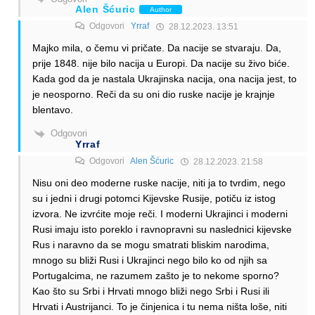
Alen Šćuric
Author
Odgovori
Yrraf
28.12.2023. 13:51
Majko mila, o čemu vi pričate. Da nacije se stvaraju. Da,
prije 1848. nije bilo nacija u Europi. Da nacije su živo biće.
Kada god da je nastala Ukrajinska nacija, ona nacija jest, to
je neosporno. Reči da su oni dio ruske nacije je krajnje
blentavo.
Odgovori
Yrraf
Odgovori
Alen Šćuric
28.12.2023. 21:58
Nisu oni deo moderne ruske nacije, niti ja to tvrdim, nego
su i jedni i drugi potomci Kijevske Rusije, potiču iz istog
izvora. Ne izvrćite moje reči. I moderni Ukrajinci i moderni
Rusi imaju isto poreklo i ravnopravni su naslednici kijevske
Rus i naravno da se mogu smatrati bliskim narodima,
mnogo su bliži Rusi i Ukrajinci nego bilo ko od njih sa
Portugalcima, ne razumem zašto je to nekome sporno?
Kao što su Srbi i Hrvati mnogo bliži nego Srbi i Rusi ili
Hrvati i Austrijanci. To je činjenica i tu nema ništa loše, niti