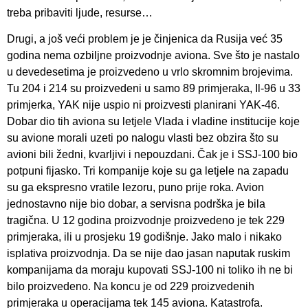
treba pribaviti ljude, resurse…
Drugi, a još veći problem je je činjenica da Rusija već 35
godina nema ozbiljne proizvodnje aviona. Sve što je nastalo
u devedesetima je proizvedeno u vrlo skromnim brojevima.
Tu 204 i 214 su proizvedeni u samo 89 primjeraka, Il-96 u 33
primjerka, YAK nije uspio ni proizvesti planirani YAK-46.
Dobar dio tih aviona su letjele Vlada i vladine institucije koje
su avione morali uzeti po nalogu vlasti bez obzira što su
avioni bili žedni, kvarljivi i nepouzdani. Čak je i SSJ-100 bio
potpuni fijasko. Tri kompanije koje su ga letjele na zapadu
su ga ekspresno vratile lezoru, puno prije roka. Avion
jednostavno nije bio dobar, a servisna podrška je bila
tragična. U 12 godina proizvodnje proizvedeno je tek 229
primjeraka, ili u prosjeku 19 godišnje. Jako malo i nikako
isplativa proizvodnja. Da se nije dao jasan naputak ruskim
kompanijama da moraju kupovati SSJ-100 ni toliko ih ne bi
bilo proizvedeno. Na koncu je od 229 proizvedenih
primjeraka u operacijama tek 145 aviona. Katastrofa.