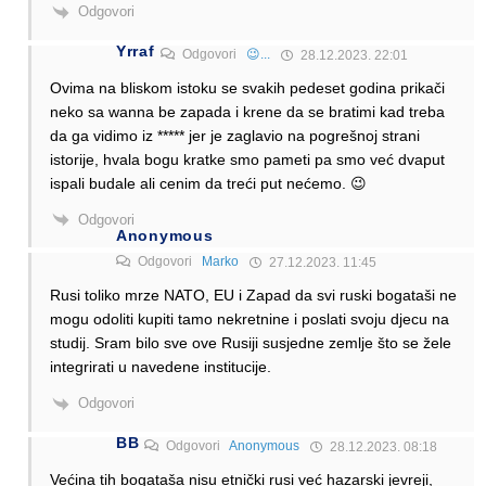
Odgovori
Yrraf
Odgovori
😉...
28.12.2023. 22:01
Ovima na bliskom istoku se svakih pedeset godina prikači
neko sa wanna be zapada i krene da se bratimi kad treba
da ga vidimo iz ***** jer je zaglavio na pogrešnoj strani
istorije, hvala bogu kratke smo pameti pa smo već dvaput
ispali budale ali cenim da treći put nećemo. 😉
Odgovori
Anonymous
Odgovori
Marko
27.12.2023. 11:45
Rusi toliko mrze NATO, EU i Zapad da svi ruski bogataši ne
mogu odoliti kupiti tamo nekretnine i poslati svoju djecu na
studij. Sram bilo sve ove Rusiji susjedne zemlje što se žele
integrirati u navedene institucije.
Odgovori
BB
Odgovori
Anonymous
28.12.2023. 08:18
Većina tih bogataša nisu etnički rusi već hazarski jevreji,