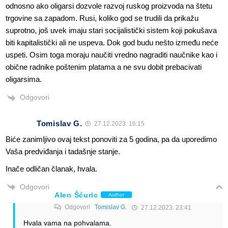
odnosno ako oligarsi dozvole razvoj ruskog proizvoda na štetu
trgovine sa zapadom. Rusi, koliko god se trudili da prikažu
suprotno, još uvek imaju stari socijalistički sistem koji pokušava
biti kapitalistički ali ne uspeva. Dok god budu nešto između neće
uspeti. Osim toga moraju naučiti vredno nagraditi naučnike kao i
obične radnike poštenim platama a ne svu dobit prebacivati
oligarsima.
Odgovori
Tomislav G.
27.12.2023. 16:15
Biće zanimljivo ovaj tekst ponoviti za 5 godina, pa da uporedimo
Vaša predviđanja i tadašnje stanje.
Inače odličan članak, hvala.
Odgovori
Alen Šćuric
Author
Odgovori
Tomislav G.
27.12.2023. 23:41
Hvala vama na pohvalama.