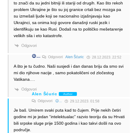
to znači da su jedni bitniji ili stariji od drugih. Kao što rekoh
problem Ukrajine je što su joj granice crtali bez mozga pa
su izmešali ljude koji se nacionalno izjašnjavaju kao
Ukrajinci, sa onima koji govore današnji ruski jezik i
identifikuju se kao Rusi. Dodaš na to političko mešetarenje
velikih sila i eto katastrofe.
Odgovori
😉...
Odgovori
Alen Šćuric
28.12.2023. 22:52
A što je tu čudno. Naši susjedi i dan danas briju da smo svi
mi dio njihove nacije , samo pokatoličeni od zločestog
Vatikana….
Odgovori
Alen Šćuric
Author
Odgovori
😉...
29.12.2023. 01:58
Je baš. Umirem svaki puta kad to čujem. Prije nekih četiri
godine mi je jedan “intelektualac” razvio teoriju da su Hrvati
bili srpske sluge prije 1500 godina i kao takvi došli na ovo
područje.