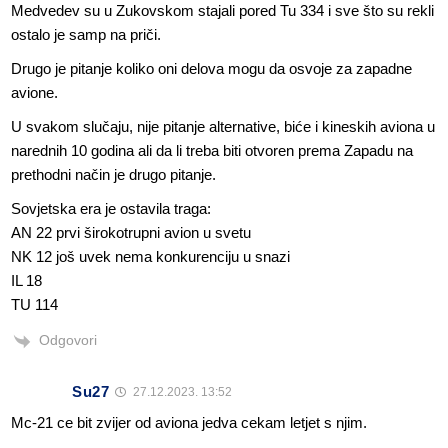
Medvedev su u Zukovskom stajali pored Tu 334 i sve što su rekli
ostalo je samp na priči.
Drugo je pitanje koliko oni delova mogu da osvoje za zapadne
avione.
U svakom slučaju, nije pitanje alternative, biće i kineskih aviona u
narednih 10 godina ali da li treba biti otvoren prema Zapadu na
prethodni način je drugo pitanje.
Sovjetska era je ostavila traga:
AN 22 prvi širokotrupni avion u svetu
NK 12 još uvek nema konkurenciju u snazi
IL 18
TU 114
Odgovori
Su27
27.12.2023. 13:52
Mc-21 ce bit zvijer od aviona jedva cekam letjet s njim.