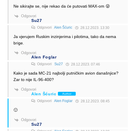
Ne sikirajte se, nije rekao da će putovati MAX-om 😜
Odgovori
Su27
Odgovori
Alen Šćuric
28.12.2023. 13:30
Ja vjerujem Ruskim inzinjerima i pilotima, tako da nema
brige.
Odgovori
Alen Foglar
Odgovori
Su27
28.12.2023. 07:46
Kako je sada MC-21 najbolji putničkim avion današnjice?
Zar to nije IL-96-400?
Odgovori
Alen Šćuric
Author
Odgovori
Alen Foglar
28.12.2023. 08:45
🙂
Odgovori
Su27