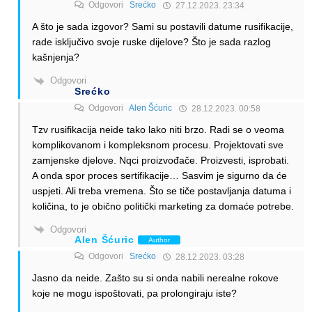
Odgovori
Srećko
27.12.2023. 23:34
A što je sada izgovor? Sami su postavili datume rusifikacije,
rade isključivo svoje ruske dijelove? Što je sada razlog
kašnjenja?
Odgovori
Srećko
Odgovori
Alen Šćuric
28.12.2023. 00:58
Tzv rusifikacija neide tako lako niti brzo. Radi se o veoma
komplikovanom i kompleksnom procesu. Projektovati sve
zamjenske djelove. Nqci proizvođače. Proizvesti, isprobati.
A onda spor proces sertifikacije… Sasvim je sigurno da će
uspjeti. Ali treba vremena. Što se tiče postavljanja datuma i
količina, to je obično politički marketing za domaće potrebe.
Odgovori
Alen Šćuric
Author
Odgovori
Srećko
28.12.2023. 03:28
Jasno da neide. Zašto su si onda nabili nerealne rokove
koje ne mogu ispoštovati, pa prolongiraju iste?