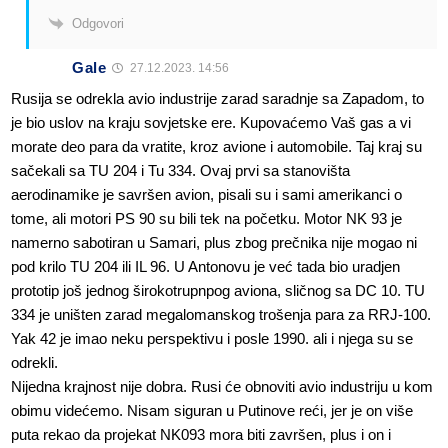
Odgovori
Gale
27.12.2023. 14:56
Rusija se odrekla avio industrije zarad saradnje sa Zapadom, to
je bio uslov na kraju sovjetske ere. Kupovaćemo Vaš gas a vi
morate deo para da vratite, kroz avione i automobile. Taj kraj su
sačekali sa TU 204 i Tu 334. Ovaj prvi sa stanovišta
aerodinamike je savršen avion, pisali su i sami amerikanci o
tome, ali motori PS 90 su bili tek na početku. Motor NK 93 je
namerno sabotiran u Samari, plus zbog prečnika nije mogao ni
pod krilo TU 204 ili IL 96. U Antonovu je već tada bio uradjen
prototip još jednog širokotrupnpog aviona, sličnog sa DC 10. TU
334 je uništen zarad megalomanskog trošenja para za RRJ-100.
Yak 42 je imao neku perspektivu i posle 1990. ali i njega su se
odrekli.
Nijedna krajnost nije dobra. Rusi će obnoviti avio industriju u kom
obimu videćemo. Nisam siguran u Putinove reći, jer je on više
puta rekao da projekat NK093 mora biti završen, plus i on i