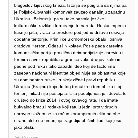
blagoslov kijevskog kneza. Istorija se poigrala sa njima pa
je Poljsko-Litvanski komonvelt zauzeo današnju zapadnu
Ukrajinu i Belorusiju pa su tako nastale jezičke i
kulturološke razlike i formiranje tri naroda. Ruska imperija
kasnije jača, vraća te prostore pod jednu državu i osvaja
dodatne teritorije, Krim i celu crnomorsku obalu i osniva
gradove Herson, Odesu i Nikolaev. Posle pada carevine
komunistička partija praktično deimperijalizuje carevinu i
formira savez republika a granice vuku drugovi kako im
padne pod ruku i tako zapadni deo koji de facto ima
zaseban nacionalni identitet objedinjuje sa oblastima koje
su dominantno ruske i ruskojezične i pravi republiku
Ukrajinu (Krajinu) koja do tog trenutka u tom obliku i toj
teritoriji nikad nije postojala. E ta podeljenost je i dovela to
društvo do krize 2014. i ovog krvavog rata. I da imate
bukvalno braću i rođake koji ratuju jedni protiv drugih
naravno slažem se za račun korumpiranih elita na obe
strane ali to ne umanjuje tragediju običnih ljudi koji jesu
jako bliski.
Odgovori