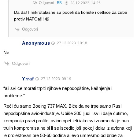
Odgovori
BB
28.12.2023. 14:25
Da da! I mikrotalasne su počeli da koriste i četkice za zube
protiv NATOa!!! 😀
Odgovori
Anonymous
27.12.2023. 10:18
Ne
Odgovori
Yrraf
27.12.2023. 09:19
“ali svi će morati trpiti njihove nepodopštine, kašnjenja i
probleme.”
Reći ću samo Boeing 737 MAX. Biće da ne trpe samo Rusi
nepodopštine avio-industrije. Ubiše 300 ljudi i svi i dalje ćutimo,
kompanija pravi profite, avion opet leti iako svi znamo da je pun
trulih kompromisa ne bi li se iscedio još pokoji dolar iz aviona koji
je projektovan pre 50-60 godina al evo umresmo od brige za