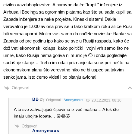
civilno vazduhoplovstvo. A naravno da će “kupiti” inženjere iz
Airbusa i Boeinga sa ogromnim platama kao što su sada kupili sa
Zapada inženjere za neke projekte. Kineski sistem! Dakle
verovatno je 1.000 aviona previše u tako kratkom roku ali će Rusi
biti veoma uporni. Molim vas samo da nađete novinske članke sa
Zapada od pre godinu ipo kako se sve u Rusiji raspada, kako će
doživeti ekonomski kolaps, kako politički i vojni vrh samo što ne
umre, kako Rusija nema goriva ni municije 🙂 i onda pogledajte
sadašnje stanje… Treba im odati priznanje da su uspeli nešto na
ekonomskom planu što verovatno niko ne bi uspeo sa takvim
sankcijama, isto ćemo videti i po pitanju aviona!
Odgovori
BB
Odgovori
Anonymous
28.12.2023. 08:10
A to sve zahvaljujući čipovima iz veš mašina… A tek što
imaju ubojite lopate… 😜😂🤣
Odgovori
Anonymous