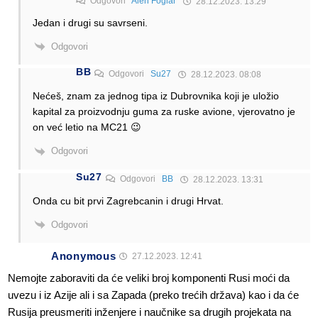
Odgovori
Alen Foglar
28.12.2023. 13:29
Jedan i drugi su savrseni.
Odgovori
BB
Odgovori
Su27
28.12.2023. 08:08
Nećeš, znam za jednog tipa iz Dubrovnika koji je uložio
kapital za proizvodnju guma za ruske avione, vjerovatno je
on već letio na MC21 😉
Odgovori
Su27
Odgovori
BB
28.12.2023. 13:31
Onda cu bit prvi Zagrebcanin i drugi Hrvat.
Odgovori
Anonymous
27.12.2023. 12:41
Nemojte zaboraviti da će veliki broj komponenti Rusi moći da
uvezu i iz Azije ali i sa Zapada (preko trećih država) kao i da će
Rusija preusmeriti inženjere i naučnike sa drugih projekata na