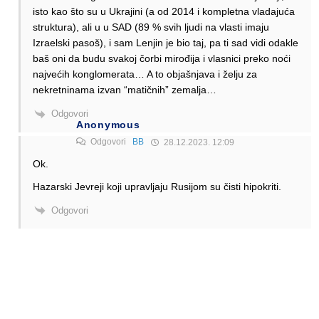
isto kao što su u Ukrajini (a od 2014 i kompletna vladajuća
struktura), ali u u SAD (89 % svih ljudi na vlasti imaju
Izraelski pasoš), i sam Lenjin je bio taj, pa ti sad vidi odakle
baš oni da budu svakoj čorbi mirođija i vlasnici preko noći
najvećih konglomerata… A to objašnjava i želju za
nekretninama izvan “matičnih” zemalja…
Odgovori
Anonymous
Odgovori
BB
28.12.2023. 12:09
Ok.
Hazarski Jevreji koji upravljaju Rusijom su čisti hipokriti.
Odgovori