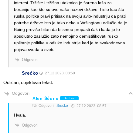
interesi. Tržište i tržišna utakmica je šarena laža za
boraniju kao što su ove naše nazovi-države. I isto kao što
ruska politika pravi pritisak na svoju avio-industriju da prati
potrebe države isto je tako neko u Vašingtonu odlučio da je
Boing previše bitan da bi smeo propasti čak i kada je to
apsolutno zaslužio zato nemojmo demistifikovati rusko
uplitanje politike u odluke industrije kad je to svakodnevna
pojava svuda u svetu.
Odgovori
Srećko
27.12.2023. 08:50
Odličan, objektivan tekst.
Odgovori
Alen Šćuric
Author
Odgovori
Srećko
27.12.2023. 08:57
Hvala.
Odgovori