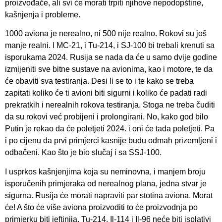
proizvođače, ali svi će morati trpiti njihove nepodopštine,
kašnjenja i probleme.
1000 aviona je nerealno, ni 500 nije realno. Rokovi su još
manje realni. I MC-21, i Tu-214, i SJ-100 bi trebali krenuti sa
isporukama 2024. Rusija se nada da će u samo dvije godine
izmijeniti sve bitne sustave na avionima, kao i motore, te da
će obaviti sva testiranja. Desi li se to i te kako se treba
zapitati koliko će ti avioni biti sigurni i koliko će padati radi
prekratkih i nerealnih rokova testiranja. Stoga ne treba čuditi
da su rokovi već probijeni i prolongirani. No, kako god bilo
Putin je rekao da će poletjeti 2024. i oni će tada poletjeti. Pa
i po cijenu da prvi primjerci kasnije budu odmah prizemljeni i
odbačeni. Kao što je bio slučaj i sa SSJ-100.
I usprkos kašnjenjima koja su neminovna, i manjem broju
isporučenih primjeraka od nerealnog plana, jedna stvar je
sigurna. Rusija će morati napraviti par stotina aviona. Morat
će! A što će više aviona proizvoditi to će proizvodnja po
primjerku biti jeftinija. Tu-214, Il-114 i Il-96 neće biti isplativi