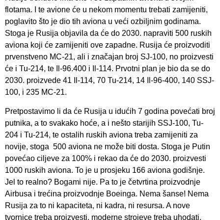
flotama. I te avione će u nekom momentu trebati zamijeniti,
poglavito što je dio tih aviona u veći ozbiljnim godinama.
Stoga je Rusija objavila da će do 2030. napraviti 500 ruskih
aviona koji će zamijeniti ove zapadne. Rusija će proizvoditi
prvenstveno MC-21, ali i značajan broj SJ-100, no proizvesti
će i Tu-214, te Il-96.400 i Il-114. Prvotni plan je bio da se do
2030. proizvede 41 Il-114, 70 Tu-214, 14 Il-96-400, 140 SSJ-
100, i 235 MC-21.
Pretpostavimo li da će Rusija u idućih 7 godina povećati broj
putnika, a to svakako hoće, a i nešto starijih SSJ-100, Tu-
204 i Tu-214, te ostalih ruskih aviona treba zamijeniti za
novije, stoga 500 aviona ne može biti dosta. Stoga je Putin
povećao ciljeve za 100% i rekao da će do 2030. proizvesti
1000 ruskih aviona. To je u prosjeku 166 aviona godišnje.
Jel to realno? Bogami nije. Pa to je četvrtina proizvodnje
Airbusa i trećina proizvodnje Boeinga. Nema šanse! Nema
Rusija za to ni kapaciteta, ni kadra, ni resursa. A nove
tvornice treba proizvesti, moderne strojeve treba uhodati,