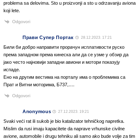
problema sa delovima. Sto u proizvonji a sto u odrzavanju aviona
koji lete.
Odgovori
Прави Супер Портак
28.12.2023. 17:21
Били би добро направити прорачун исплативости руско
према западном према кинеска али да се узме у обзир да
јако често најновији западни авиони и мотори показују
испаде.
Ено на другим вестима на порталу има о проблемима са
Прат и Витни моторима, Б737,….
Odgovori
Anonymous
27.12.2023. 19:21
Svaki veći rat ili sukob je bio katalizator tehničkog napretka.
Mislim da rusi imaju kapacitete da naprave vrhunske civilne
avione, automobile i drugu tehniku ali samo ako bude volje za tim