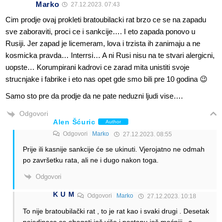
Marko
27.12.2023. 07:43
Cim prodje ovaj prokleti bratoubilacki rat brzo ce se na zapadu
sve zaboraviti, proci ce i sankcije…. I eto zapada ponovo u
Rusiji. Jer zapad je licemeram, lova i trzista ih zanimaju a ne
kosmicka pravda… Interrsi… A ni Rusi nisu na te stvari alergicni,
uopste… Korumpirani kadrovi ce zarad mita unistiti svoje
strucnjake i fabrike i eto nas opet gde smo bili pre 10 godina 😉
Samo sto pre da prodje da ne pate neduzni ljudi vise….
Odgovori
Alen Šćuric
Author
Odgovori
Marko
27.12.2023. 08:55
Prije ili kasnije sankcije će se ukinuti. Vjerojatno ne odmah
po završetku rata, ali ne i dugo nakon toga.
Odgovori
K U M
Odgovori
Marko
27.12.2023. 10:18
To nije bratoubilački rat , to je rat kao i svaki drugi . Desetak