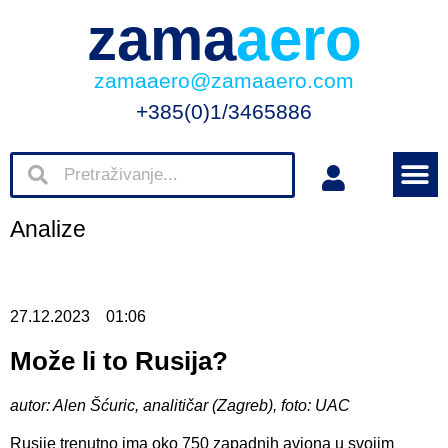
zama
aero
zamaaero@zamaaero.com
+385(0)1/3465886
Analize
27.12.2023
01:06
Može li to Rusija?
autor: Alen Šćuric, analitičar (Zagreb), foto: UAC
Rusije trenutno ima oko 750 zapadnih aviona u svojim