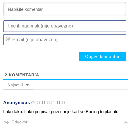
I
ili
n
Em
(n
(n
ob
ob
2
KOMENTAR/A
Najnoviji
Anonymous
27.11.2024. 11:28
Lako tako. Lako potpisat povecanje kad se Boeing to placati.
Odgovori