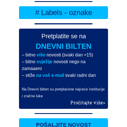
# Labels - oznake
Pretplatite se na
DNEVNI BILTEN
– bitno
više
novosti (svaki dan >15)
– bitno
svježije
novosti nego na
zamaaero
– stiže
na vaš e-mail
svaki radni dan
Na Dnevni bilten su pretplaćene najveće institucije
i zračne luke
Pročitajte više>
POŠALJITE NOVOST