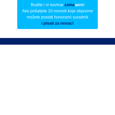
Budite i vi novinar
zama
aero
!
Ako pošaljete 10 novosti koje objavimo
možete postati honorarni suradnik
i pisati za novac!
Info
Pretplata na dnevne biltene
Update
O nama
Kontakt
Impressum
Privacy Policy