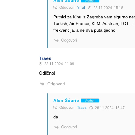
Alen Šćuric
Author
Odgovori
Yrraf
28.11.2024. 15:18
Putnici za Kinu iz Zagreba vam sigurno neće
Turkish, Air France, KLM, Austrian, LOT… T
frekvencija, a ne dva puta tjedno.
Odgovori
Traes
28.11.2024. 11:09
Odlično!
Odgovori
Alen Šćuric
Author
Odgovori
Traes
28.11.2024. 15:47
da
Odgovori