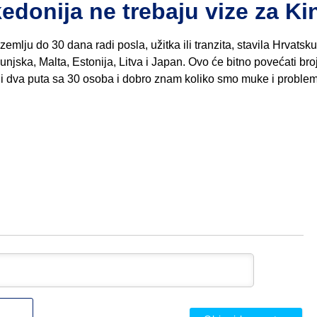
edonija ne trebaju vize za Ki
zemlju do 30 dana radi posla, užitka ili tranzita, stavila Hrvatsk
njska, Malta, Estonija, Litva i Japan. Ovo će bitno povećati bro
ni dva puta sa 30 osoba i dobro znam koliko smo muke i problem
Ime
ili