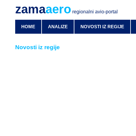
zama
aero
regionalni avio-portal
HOME
ANALIZE
NOVOSTI IZ REGIJE
Novosti iz regije