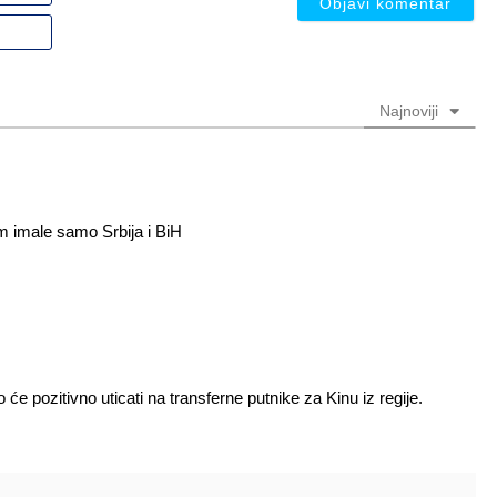
nadimak
Email
(nije
(nije
obavezno)
obavezno)
Najnoviji
im imale samo Srbija i BiH
 pozitivno uticati na transferne putnike za Kinu iz regije.