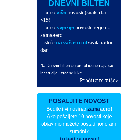
DNEVNI BILTEN
– bitno
više
novosti (svaki dan
>15)
– bitno
svježije
novosti nego na
zamaaero
– stiže
na vaš e-mail
svaki radni
dan
Na Dnevni bilten su pretplaćene najveće
institucije i zračne luke
Pročitajte više>
POŠALJITE NOVOST
Budite i vi novinar
zama
aero
!
Ako pošaljete 10 novosti koje
objavimo možete postati honorarni
suradnik
i pisati za novac!