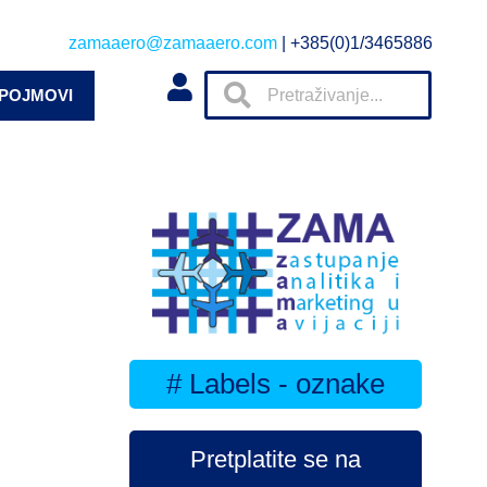
zamaaero@zamaaero.com
| +385(0)1/3465886
 POJMOVI
# Labels - oznake
Pretplatite se na