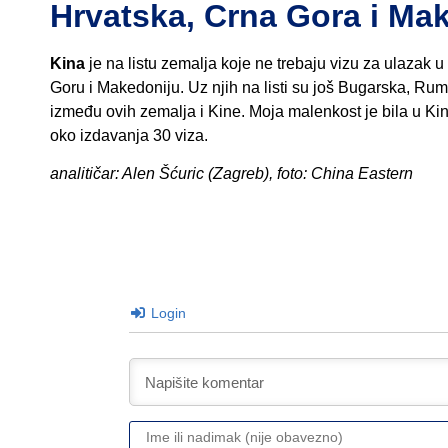
Hrvatska, Crna Gora i Mak
Kina
je na listu zemalja koje ne trebaju vizu za ulazak u 
Goru i Makedoniju. Uz njih na listi su još Bugarska, Rumu
između ovih zemalja i Kine. Moja malenkost je bila u Ki
oko izdavanja 30 viza.
analitičar: Alen Šćuric (Zagreb), foto: China Eastern
Login