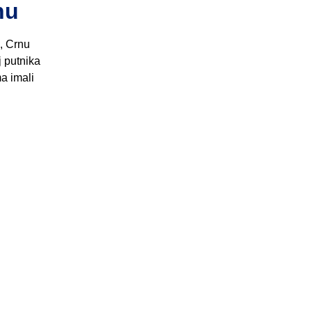
nu
u, Crnu
j putnika
a imali