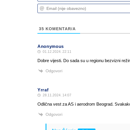
35
KOMENTAR/A
Anonymous
01.12.2024. 22:11
Dobre vijesti. Do sada su u regionu bezvizni rež
Odgovori
Yrraf
28.11.2024. 14:07
Odlična vest za AS i aerodrom Beograd. Svakako će
Odgovori