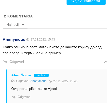
2
KOMENTAR/A
Najnoviji
Anonymous
27.11.2022. 15:43
Колко опширна вест, могли бисте да кажете који су до сад
све сређени терминали на пример
Odgovori
Alen Šćuric
Author
Odgovori
Anonymous
27.11.2022. 20:40
Ovaj portal pište kratke vijesti.
Odgovori