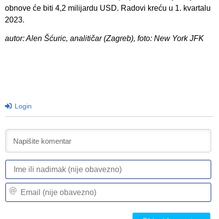
obnove će biti 4,2 milijardu USD. Radovi kreću u 1. kvartalu
2023.
autor: Alen Šćuric, analitičar (Zagreb), foto: New York JFK
Login
I
ili
n
Em
(n
(n
ob
ob