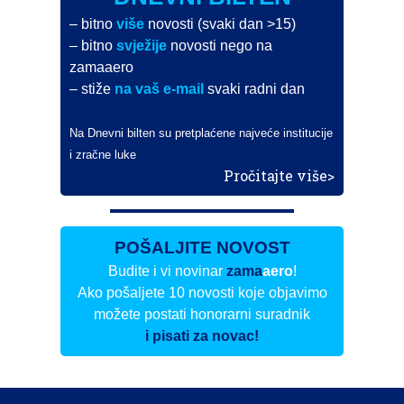
– bitno
više
novosti (svaki dan >15)
– bitno
svježije
novosti nego na
zamaaero
– stiže
na vaš e-mail
svaki radni dan
Na Dnevni bilten su pretplaćene najveće institucije
i zračne luke
Pročitajte više>
POŠALJITE NOVOST
Budite i vi novinar
zama
aero
!
Ako pošaljete 10 novosti koje objavimo
možete postati honorarni suradnik
i pisati za novac!