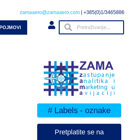
zamaaero@zamaaero.com
| +385(0)1/3465886
 POJMOVI
# Labels - oznake
Pretplatite se na