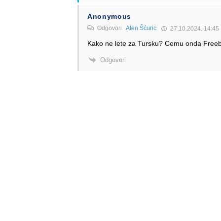
Anonymous
Odgovori
Alen Šćuric
27.10.2024. 14:45
Kako ne lete za Tursku? Cemu onda Free
Odgovori
Alen Šćuric
Author
Odgovori
Anonymous
28.10.2024. 02:16
To je svega par letova u predsezoni i posts
Odgovori