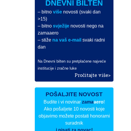
DNEVNI BILTEN
– bitno
više
novosti (svaki dan
>15)
– bitno
svježije
novosti nego na
zamaaero
– stiže
na vaš e-mail
svaki radni
dan
Na Dnevni bilten su pretplaćene najveće
institucije i zračne luke
Pročitajte više>
POŠALJITE NOVOST
Budite i vi novinar
zama
aero
!
Ako pošaljete 10 novosti koje
objavimo možete postati honorarni
suradnik
i pisati za novac!