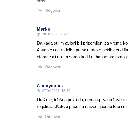
🤣🤣
Odgovori
Marko
28.04.2026. 07:01
Da kada su im avioni bili prizemljeni za vreme k
A sto se tice radnika primaju preko nekih cerki fi
otarase ali nije to samo kod Lufthanse pretezno
Odgovori
Anonymous
27.04.2026. 15:30
I kažete, tržišna privreda, nema upliva države u 
regulira….Kakve priče za naivce, jednao kao i s
Odgovori