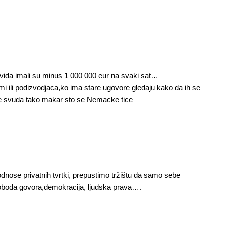
ovida imali su minus 1 000 000 eur na svaki sat…
rmi ili podizvodjaca,ko ima stare ugovore gledaju kako da ih se
 je svuda tako makar sto se Nemacke tice
odnose privatnih tvrtki, prepustimo tržištu da samo sebe
loboda govora,demokracija, ljudska prava….