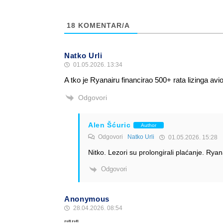
18
KOMENTAR/A
Natko Urli
01.05.2026. 13:34
A tko je Ryanairu financirao 500+ rata lizinga av
Odgovori
Alen Šćuric
Author
Odgovori
Natko Urli
01.05.2026. 15:28
Nitko. Lezori su prolongirali plaćanje. Rya
Odgovori
Anonymous
28.04.2026. 08:54