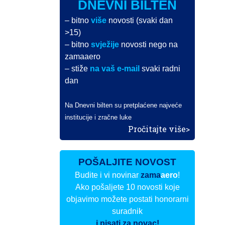
DNEVNI BILTEN
– bitno
više
novosti (svaki dan
>15)
– bitno
svježije
novosti nego na
zamaaero
– stiže
na vaš e-mail
svaki radni
dan
Na Dnevni bilten su pretplaćene najveće
institucije i zračne luke
Pročitajte više>
POŠALJITE NOVOST
Budite i vi novinar
zama
aero
!
Ako pošaljete 10 novosti koje
objavimo možete postati honorarni
suradnik
i pisati za novac!