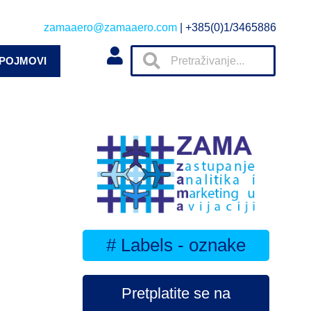
zamaaero@zamaaero.com
| +385(0)1/3465886
 POJMOVI
# Labels - oznake
Pretplatite se na