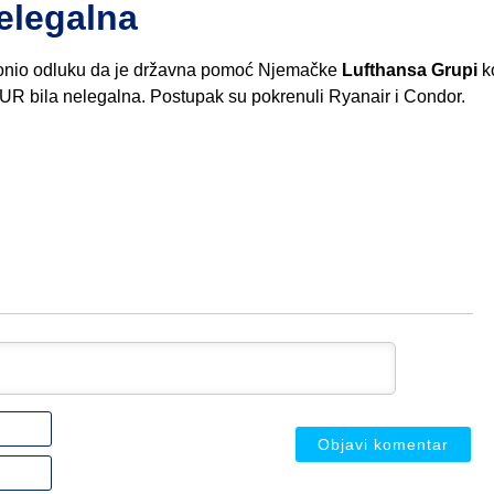
elegalna
 donio odluku da je državna pomoć Njemačke
Lufthansa Grupi
ko
 EUR bila nelegalna. Postupak su pokrenuli Ryanair i Condor.
Ime
ili
nadimak
Email
(nije
(nije