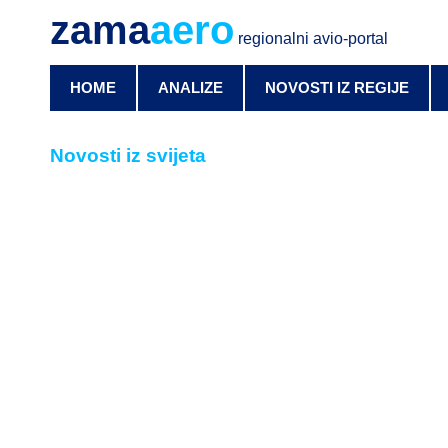
zama
aero
regionalni avio-portal
HOME
ANALIZE
NOVOSTI IZ REGIJE
Novosti iz svijeta