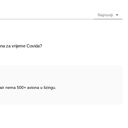
obavezno)
obavezno)
Najnoviji
iona za vrijeme Covida?
nair nema 500+ aviona u lizingu.