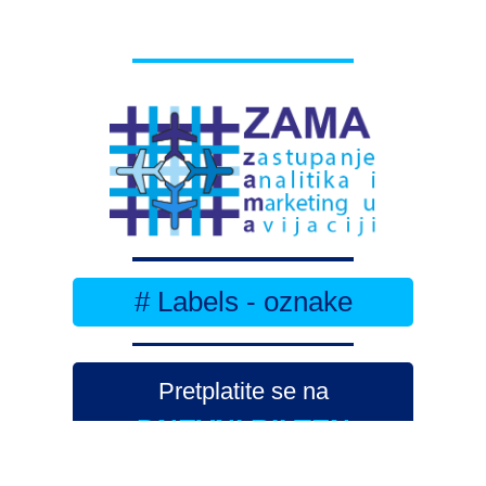
# Labels - oznake
Pretplatite se na
DNEVNI BILTEN
– bitno
više
novosti (svaki dan >15)