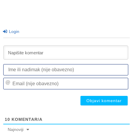
Login
I
ili
n
Em
(n
(n
ob
ob
10
KOMENTAR/A
Najnoviji