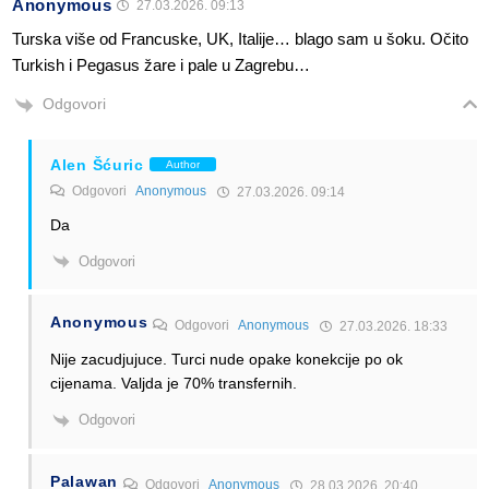
Anonymous
27.03.2026. 09:13
Turska više od Francuske, UK, Italije… blago sam u šoku. Očito
Turkish i Pegasus žare i pale u Zagrebu…
Odgovori
Alen Šćuric
Author
Odgovori
Anonymous
27.03.2026. 09:14
Da
Odgovori
Anonymous
Odgovori
Anonymous
27.03.2026. 18:33
Nije zacudjujuce. Turci nude opake konekcije po ok
cijenama. Valjda je 70% transfernih.
Odgovori
Palawan
Odgovori
Anonymous
28.03.2026. 20:40