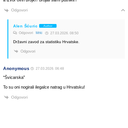
Odgovori
Alen Šćuric
Author
Odgovori
Mrki
27.03.2026. 08:50
Državni zavod za statistiku Hrvatske.
Odgovori
Anonymous
27.03.2026. 06:48
“Švicarska”
To su oni nogirali ilegalce natrag u Hrvatsku!
Odgovori