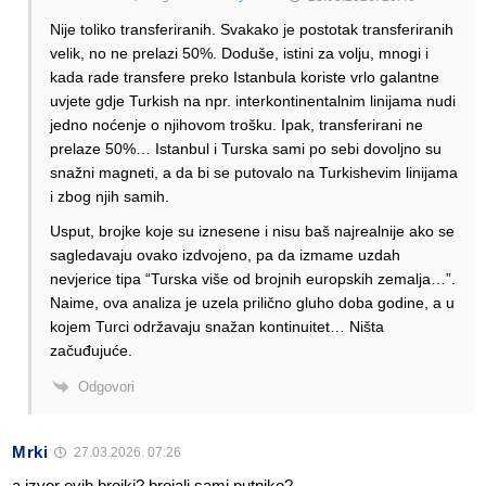
Nije toliko transferiranih. Svakako je postotak transferiranih
velik, no ne prelazi 50%. Doduše, istini za volju, mnogi i
kada rade transfere preko Istanbula koriste vrlo galantne
uvjete gdje Turkish na npr. interkontinentalnim linijama nudi
jedno noćenje o njihovom trošku. Ipak, transferirani ne
prelaze 50%… Istanbul i Turska sami po sebi dovoljno su
snažni magneti, a da bi se putovalo na Turkishevim linijama
i zbog njih samih.
Usput, brojke koje su iznesene i nisu baš najrealnije ako se
sagledavaju ovako izdvojeno, pa da izmame uzdah
nevjerice tipa “Turska više od brojnih europskih zemalja…”.
Naime, ova analiza je uzela prilično gluho doba godine, a u
kojem Turci održavaju snažan kontinuitet… Ništa
začuđujuće.
Odgovori
Mrki
27.03.2026. 07:26
a izvor ovih brojki? brojali sami putnike?