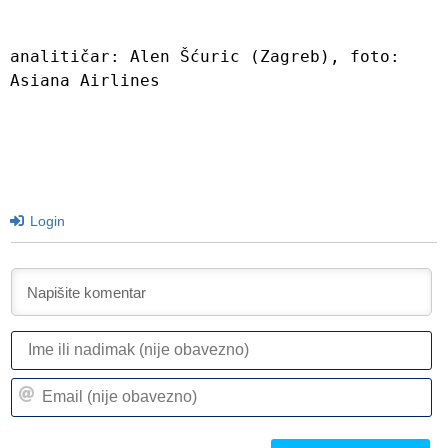
analitičar: Alen Šćuric (Zagreb), foto: 
Asiana Airlines
Login
I
ili
n
Em
(n
(n
ob
ob