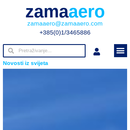
zama
aero
zamaaero@zamaaero.com
+385(0)1/3465886
Novosti iz svijeta