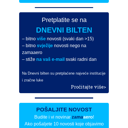
Pretplatite se na
DNEVNI BILTEN
– bitno
više
novosti (svaki dan >15)
– bitno
svježije
novosti nego na
zamaaero
– stiže
na vaš e-mail
svaki radni dan
Na Dnevni bilten su pretplaćene najveće institucije
i zračne luke
Pročitajte više>
POŠALJITE NOVOST
Budite i vi novinar
zama
aero
!
Ako pošaljete 10 novosti koje objavimo