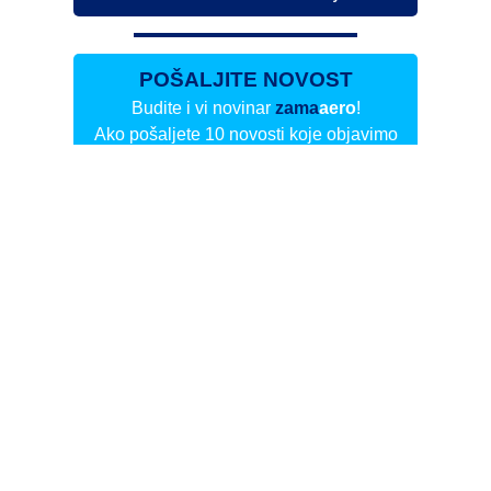
POŠALJITE NOVOST
Budite i vi novinar
zama
aero
!
Ako pošaljete 10 novosti koje objavimo
možete postati honorarni suradnik
i pisati za novac!
Info
Pretplata na dnevne biltene
Update
O nama
Kontakt