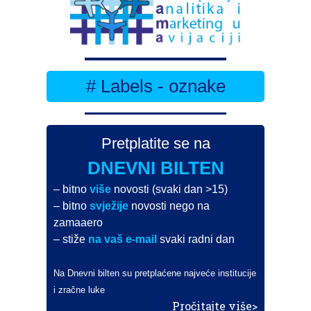
# Labels - oznake
Pretplatite se na
DNEVNI BILTEN
– bitno
više
novosti (svaki dan >15)
– bitno
svježije
novosti nego na
zamaaero
– stiže
na vaš e-mail
svaki radni dan
Na Dnevni bilten su pretplaćene najveće institucije
i zračne luke
Pročitajte više>