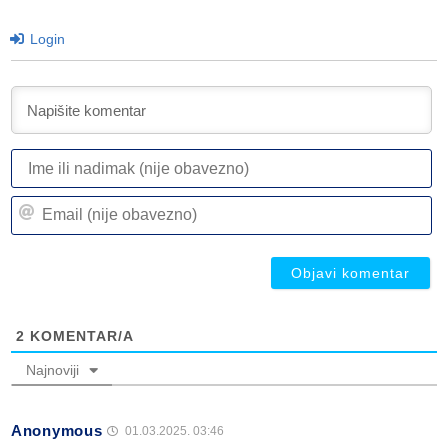
Login
I
ili
n
Em
(n
(n
ob
ob
2
KOMENTAR/A
Najnoviji
Anonymous
01.03.2025. 03:46