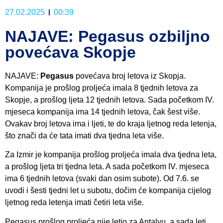
27.02.2025
00:39
NAJAVE: Pegasus ozbiljno
povećava Skopje
NAJAVE:
Pegasus
povećava broj letova iz Skopja.
Kompanija je prošlog proljeća imala 8 tjednih letova za
Skopje, a prošlog ljeta 12 tjednih letova. Sada početkom IV.
mjeseca kompanija ima 14 tjednih letova, čak šest više.
Ovakav broj letova ima i ljeti, te do kraja ljetnog reda letenja,
što znači da će tata imati dva tjedna leta više.
Za Izmir je kompanija prošlog proljeća imala dva tjedna leta,
a prošlog ljeta tri tjedna leta. A sada početkom IV. mjeseca
ima 6 tjednih letova (svaki dan osim subote). Od 7.6. se
uvodi i šesti tjedni let u subotu, dočim će kompanija cijelog
ljetnog reda letenja imati četiri leta više.
Pegasus prošlog proljeća nije letio za Antalyu, a sada leti