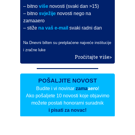
– bitno
više
novosti (svaki dan >15)
– bitno
svježije
novosti nego na
zamaaero
– stiže
na vaš e-mail
svaki radni dan
Na Dnevni bilten su pretplaćene najveće institucije
i zračne luke
Pročitajte više>
POŠALJITE NOVOST
Budite i vi novinar
zama
aero
!
Ako pošaljete 10 novosti koje objavimo
možete postati honorarni suradnik
i pisati za novac!