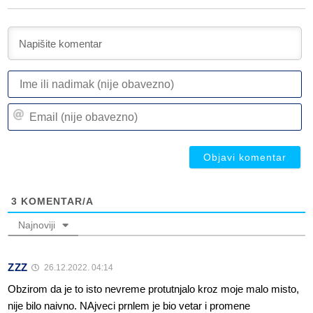
I
ili
n
Em
(n
(n
ob
ob
3
KOMENTAR/A
Najnoviji
ZZZ
26.12.2022. 04:14
Obzirom da je to isto nevreme protutnjalo kroz moje malo misto,
nije bilo naivno. NAjveci prnlem je bio vetar i promene