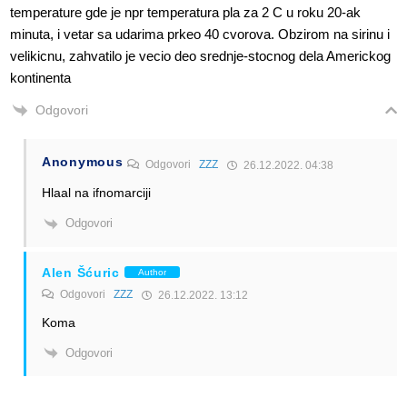
temperature gde je npr temperatura pla za 2 C u roku 20-ak
minuta, i vetar sa udarima prkeo 40 cvorova. Obzirom na sirinu i
velikicnu, zahvatilo je vecio deo srednje-stocnog dela Americkog
kontinenta
Odgovori
Anonymous
Odgovori
ZZZ
26.12.2022. 04:38
Hlaal na ifnomarciji
Odgovori
Alen Šćuric
Author
Odgovori
ZZZ
26.12.2022. 13:12
Koma
Odgovori