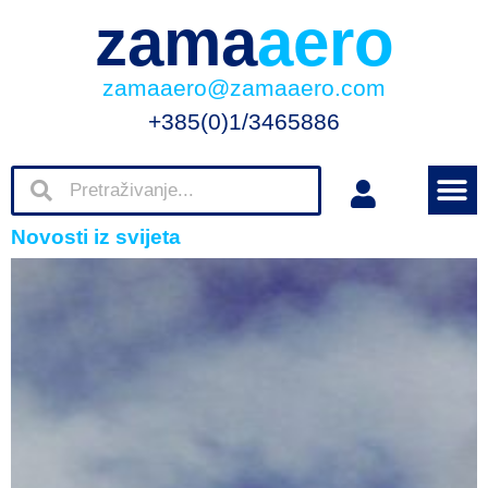
zama
aero
zamaaero@zamaaero.com
+385(0)1/3465886
Novosti iz svijeta