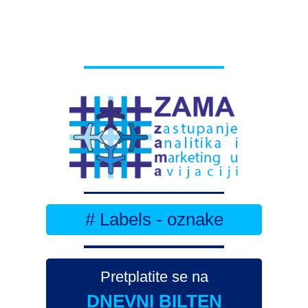
# Labels - oznake
Pretplatite se na
DNEVNI BILTEN