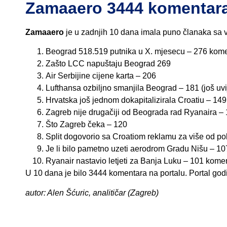
Zamaaero 3444 komentara
Zamaaero
je u zadnjih 10 dana imala puno članaka sa v
Beograd 518.519 putnika u X. mjesecu – 276 kom
Zašto LCC napuštaju Beograd 269
Air Serbijine cijene karta – 206
Lufthansa ozbiljno smanjila Beograd – 181 (još uvi
Hrvatska još jednom dokapitalizirala Croatiu – 149
Zagreb nije drugačiji od Beograda rad Ryanaira – 1
Što Zagreb čeka – 120
Split dogovorio sa Croatiom reklamu za više od po
Je li bilo pametno uzeti aerodrom Gradu Nišu – 107
Ryanair nastavio letjeti za Banja Luku – 101 kome
U 10 dana je bilo 3444 komentara na portalu. Portal go
autor: Alen Šćuric, analitičar (Zagreb)