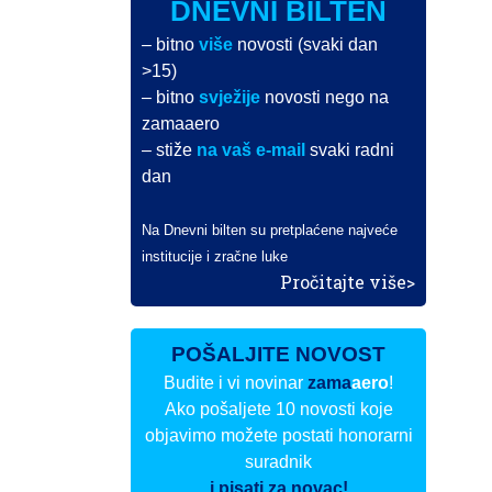
DNEVNI BILTEN
– bitno
više
novosti (svaki dan
>15)
– bitno
svježije
novosti nego na
zamaaero
– stiže
na vaš e-mail
svaki radni
dan
Na Dnevni bilten su pretplaćene najveće
institucije i zračne luke
Pročitajte više>
POŠALJITE NOVOST
Budite i vi novinar
zama
aero
!
Ako pošaljete 10 novosti koje
objavimo možete postati honorarni
suradnik
i pisati za novac!