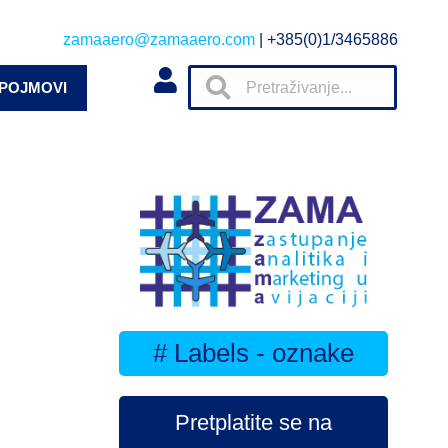
zamaaero@zamaaero.com
| +385(0)1/3465886
 POJMOVI
# Labels - oznake
Pretplatite se na