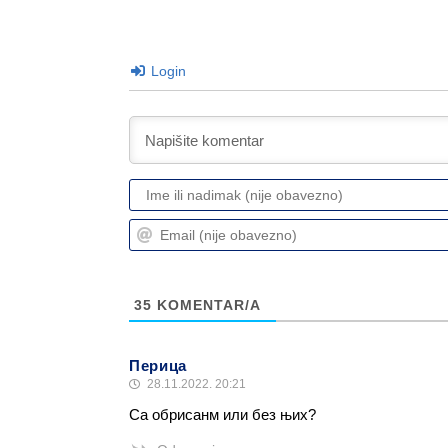
Login
35
KOMENTAR/A
Перица
28.11.2022. 20:21
Са обрисанм или без њих?