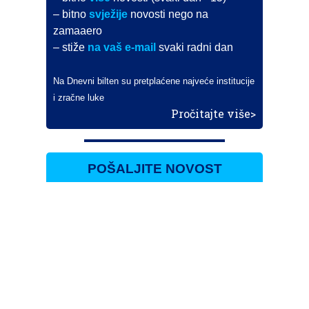
– bitno
svježije
novosti nego na
zamaaero
– stiže
na vaš e-mail
svaki radni dan
Na Dnevni bilten su pretplaćene najveće institucije
i zračne luke
Pročitajte više>
POŠALJITE NOVOST
Budite i vi novinar
zama
aero
!
Ako pošaljete 10 novosti koje objavimo
možete postati honorarni suradnik
i pisati za novac!