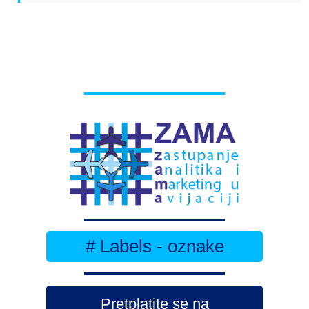
# Labels - oznake
Pretplatite se na