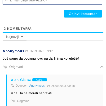
(n
ob
ob
2
KOMENTAR/A
Najnoviji
Anonymous
26.09.2023. 09:12
Još samo da podignu lovu pa da ih ima ko leteti😀
Odgovori
Alen Šćuric
Author
Odgovori
Anonymous
26.09.2023. 09:18
A da. To će morati napraviti.
Odgovori