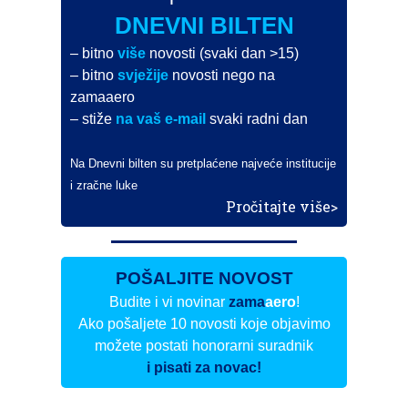
DNEVNI BILTEN
– bitno
više
novosti (svaki dan >15)
– bitno
svježije
novosti nego na
zamaaero
– stiže
na vaš e-mail
svaki radni dan
Na Dnevni bilten su pretplaćene najveće institucije
i zračne luke
Pročitajte više>
POŠALJITE NOVOST
Budite i vi novinar
zama
aero
!
Ako pošaljete 10 novosti koje objavimo
možete postati honorarni suradnik
i pisati za novac!